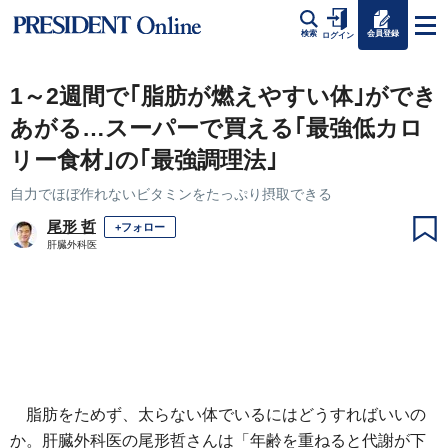
会員登録
検索
ログイン
1～2週間で｢脂肪が燃えやすい体｣ができ
あがる…スーパーで買える｢最強低カロ
リー食材｣の｢最強調理法｣
自力でほぼ作れないビタミンをたっぷり摂取できる
尾形 哲
+フォロー
肝臓外科医
脂肪をためず、太らない体でいるにはどうすればいいの
か。肝臓外科医の尾形哲さんは「年齢を重ねると代謝が下