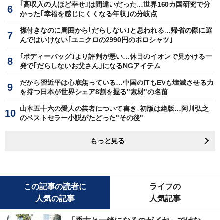
｢高収入の人ほど幸せ｣は間違いだった…世界160カ国研究で分
かった｢幸福を感じにくくなる年収｣の分岐点
襟付きなのに周囲から｢だらしない｣と思われる…帰省の際に選
んではいけない｢ユニクロの2990円のポロシャツ｣
｢ボディーバッグ｣より評判が悪い…休日のイオンで見かける一
発で｢だらしないお父さん｣になるNGアイテム
だから習近平は心底焦っている…中国のITもEVも壊滅させる力
を持つ日本が世界シェア8割を握る"素材"の名前
山本五十六の愛人の芸者について書き､初版は絶版…阿川弘之
のベストセラー小説がたどった"その後"
もっと見る
この記事の読者に
ライフの
人気の記事
人気記事