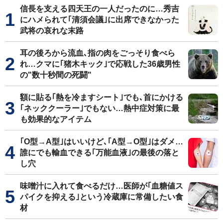
信長を支える四天王の一人だったのに…秀吉
にハメられて｢清須会議｣に出席できなかった
武将の哀れな末路
耳の後ろから流血､指の肉をごっそり食べら
れ…クマに｢猪木キック｣で応戦した36歳男性
の"数十秒間の死闘"
額に貼る｢熱を冷ますシート｣でも､首にかける
｢ネッククーラー｣でもない…熱中症対策に最
も効果的なアイテム
｢O型→A型｣はいいけど､｢A型→O型｣はダメ…
誰にでも輸血できる｢万能血液｣の最後の落と
し穴
味噌汁に入れて食べるだけ…医師が｢血糖値ス
パイクを抑える｣という冷蔵庫に常備したい食
材