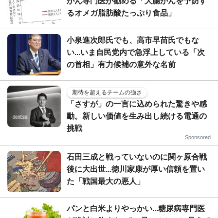
がん専門医が勧める「大腸がんを予防す
るオメガ脂肪酸たっぷり食品」
小泉進次郎氏でも、高市早苗氏でもな
い...いま自民党内で急浮上している「次
の首相」有力候補の意外な名前
期待を超えるチームの強さ
「さすが」の一言に込められた驚きや感
動。新しい価値を生み出し続ける電通の
挑戦
Sponsored
石田三成と戦っていないのに関ヶ原合戦
後に大出世...徳川家康が厚い信頼を置い
た「戦国最大の悪人」
パンと白米よりやっかい...糖尿病専門医