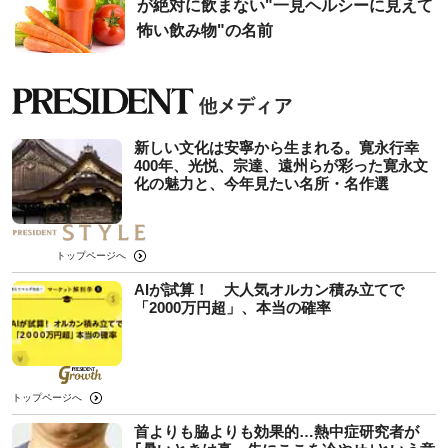
が絶対に飲まない"一見ヘルシーに見えて
怖い飲み物"の名前
新しい文化は安寧から生まれる。寛永行幸
400年、光悦、宗達、遠州らが彩った寛永文
化の魅力と、今年見たい名所・名作選
トップページへ
AIが試算！ 大人気オルカン積み立てで
「2000万円超」、本当の確率
トップページへ
首よりも脇よりも効果的…熱中症研究者が