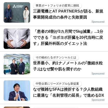
事業ポートフォリオの変革に挑戦
三菱電機とAT PARTNERSが語る、新規
事業開発成功の条件と失敗要因
Sponsored
「患者の8割が3カ月間で5kg減量」...1分
でできる「ヨボヨボ肝臓を20代当時に戻
す」肝臓外科医のダイエット法
その秘めたるポテンシャルとは
世界最小、約1ナノメートルの｢微細水粒
子｣はなぜ髪や肌を潤すのか
Sponsored
中堅企業にリーズナブルな新提案
なぜ複雑なSFAは挫折する？少人数組織
に最適な「名刺管理の延長」で進めるDX
Sponsored