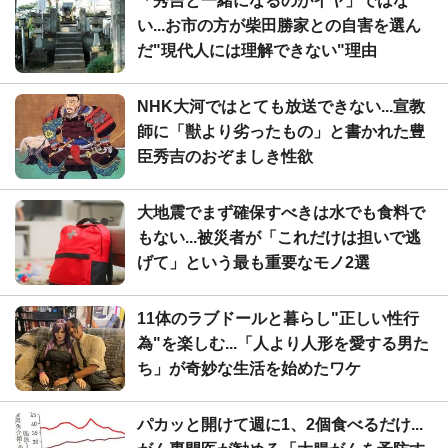
「秀吉と一緒になるのがイヤ」ではな
い...お市の方が柴田勝家との自害を選ん
だ"現代人には理解できない"理由
NHK大河ではとても放送できない...宣教
師に「獣より劣ったもの」と書かれた豊
臣秀吉のおぞましき性欲
大地震でまず確保すべきは水でも食料で
もない...被災者が「これだけは担いで逃
げて」という最も重要なモノ2選
11体のラブドールと暮らし"正しい性行
為"を楽しむ...「人より人形を愛する男た
ち」が奇妙な生活を始めたワケ
パカッと開けて週に1、2個食べるだけ...