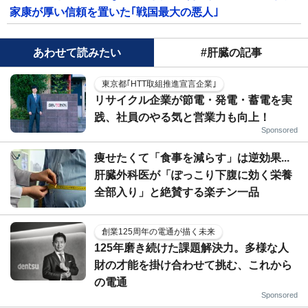
家康が厚い信頼を置いた｢戦国最大の悪人｣
あわせて読みたい
#肝臓の記事
東京都｢HTT取組推進宣言企業｣
リサイクル企業が節電・発電・蓄電を実
践、社員のやる気と営業力も向上！
Sponsored
痩せたくて「食事を減らす」は逆効果...
肝臓外科医が「ぽっこり下腹に効く栄養
全部入り」と絶賛する楽チン一品
創業125周年の電通が描く未来
125年磨き続けた課題解決力。多様な人
財の才能を掛け合わせて挑む、これから
の電通
Sponsored