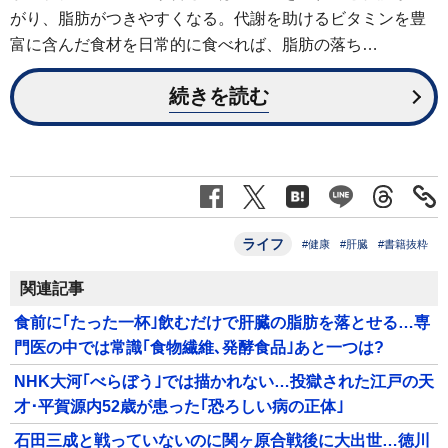
がり、脂肪がつきやすくなる。代謝を助けるビタミンを豊
富に含んだ食材を日常的に食べれば、脂肪の落ち…
続きを読む
ライフ
#健康
#肝臓
#書籍抜粋
関連記事
食前に｢たった一杯｣飲むだけで肝臓の脂肪を落とせる…専
門医の中では常識｢食物繊維､発酵食品｣あと一つは?
NHK大河｢べらぼう｣では描かれない…投獄された江戸の天
才･平賀源内52歳が患った｢恐ろしい病の正体｣
石田三成と戦っていないのに関ヶ原合戦後に大出世…徳川