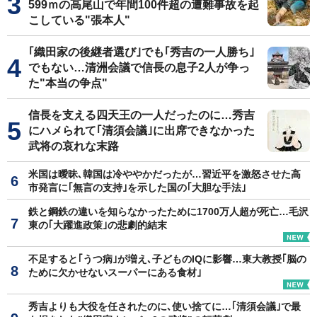
599ｍの高尾山で年間100件超の遭難事故を起
こしている"張本人"
｢織田家の後継者選び｣でも｢秀吉の一人勝ち｣
でもない…清洲会議で信長の息子2人が争っ
た"本当の争点"
信長を支える四天王の一人だったのに…秀吉
にハメられて｢清須会議｣に出席できなかった
武将の哀れな末路
米国は曖昧､韓国は冷ややかだったが…習近平を激怒させた高
市発言に｢無言の支持｣を示した国の｢大胆な手法｣
鉄と鋼鉄の違いを知らなかったために1700万人超が死亡…毛沢
東の｢大躍進政策｣の悲劇的結末
不足すると｢うつ病｣が増え､子どものIQに影響…東大教授｢脳の
ために欠かせないスーパーにある食材｣
秀吉よりも大役を任されたのに､使い捨てに…｢清須会議｣で最