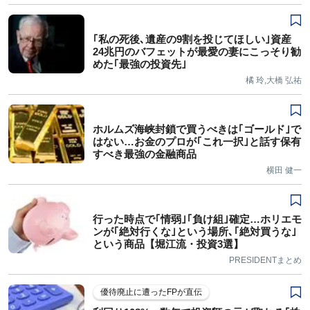
｢私の死後､遺産の9割を投じてほしい｣資産
24兆円のバフェットが最愛の妻にこっそり勧
めた｢最強の投資先｣
橘 玲,大橋 弘祐
ホルムズ海峡封鎖で買うべきは｢ゴールド｣で
はない…お金のプロが｢これ一択｣と話す保有
すべき最強の金融商品
横田 健一
行った時点で｢情弱｣｢負け組｣確定…ホリエモ
ンが｢絶対行くな｣という場所､｢絶対買うな｣
という商品【堀江流・投資3選】
PRESIDENTまとめ
優待廃止に遭ったFPが直伝