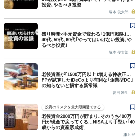
投資､やるべき投資
塚本 俊太郎
残り時間×手元資金で変わる｢1億円戦略｣…
40代､50代､60代｢やってはいけない投資､や
るべき投資｣
塚本 俊太郎
老後資産が｢1500万円以上｣増える神改正…
FPが試算したiDeCoより有利な｢企業型DC｣
の知らないと損する新常識
菱田 雅生
投資のリスクを最大限回避できる
老後資金2000万円が貯まり､そのうち400万
円が現金で戻ってくる…NISAより手堅い｢40
歳からの資産形成術｣
浦上 登