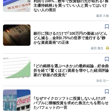
利回り108%…数年で投資額の元が取れる｢株
主優待銘柄｣を買っていい人と買ってはいけ
ない人の境目
藤原 久敏
銀行に預けるだけで｢100万円の価値｣がどん
どん減る…金利0.75%の世界で進行する"静
かな資産蒸発"の正体
菱田 雅生
｢どの銘柄を選ぶべきか｣の最終結論…紆余曲
折を経て｢驚くほど｣資産を増やした経済評論
家の"鉄板の投資先"
加谷 珪一
｢なぜマイクロソフトに投資しないんだ!｣IT
バブルに積極投資を求めた株主たちを黙らせ
たバフェットの一言