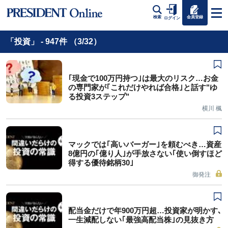
会員登録
検索
ログイン
「投資」 - 947件 （3/32）
｢現金で100万円持つ｣は最大のリスク…お金
の専門家が｢これだけやれば合格｣と話す"ゆ
る投資3ステップ"
横川 楓
マックでは｢高いバーガー｣を頼むべき…資産
8億円の｢億り人｣が手放さない｢使い倒すほど
得する優待銘柄30｣
御発注
配当金だけで年900万円超…投資家が明かす､
一生減配しない｢最強高配当株｣の見抜き方