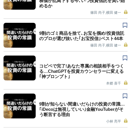
株価が乱高下する今､いつ投資信託を買い始
めるか
篠田 尚子,横田 健一
9割のゴミ商品を捨て､お宝を掴め!投資信託
のプロが選び抜いた｢お宝投信｣ベスト44本
篠田 尚子,横田 健一
コピペで完了!あなた専属の相談相手をつく
る…ChatGPTを投資カウンセラーに変える
｢神プロンプト｣
本郷 喜千
9割が知らない間違いだらけの投資の常識…
｢iDecoは無視していい｣金融YouTuberがそ
う断言する理由
小林 亮平