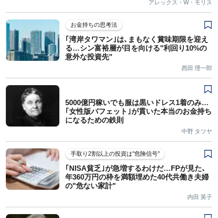
アレックス・W・モリス
お金持ちの思考法
｢湾岸タワマン｣は､まもなく賞味期限を迎え
る…シン富裕層が目を向ける"利回り10%の
意外な投資先"
西田 理一郎
5000億円稼いでも服は黒いドレス1着のみ…
｢女性版バフェット｣が貫いた本当のお金持ち
になるための鉄則
中野 タツヤ
手取り2割以上の投資は"危険信号"
｢NISA貧乏｣が急増するわけだ…FPが見た､
年360万円の枠を満額埋めた40代共働き夫婦
の"危ない家計"
内田 英子