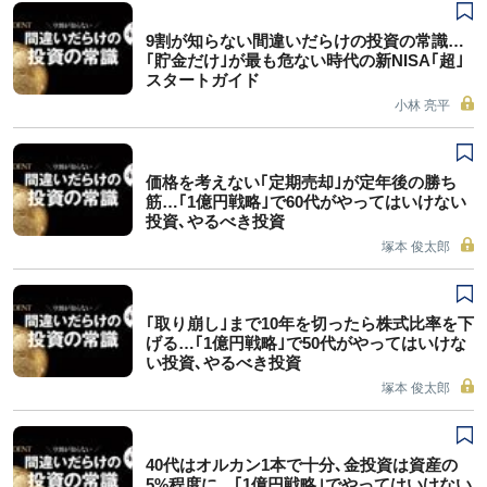
9割が知らない間違いだらけの投資の常識…
｢貯金だけ｣が最も危ない時代の新NISA｢超｣
スタートガイド
小林 亮平
価格を考えない｢定期売却｣が定年後の勝ち
筋…｢1億円戦略｣で60代がやってはいけない
投資､やるべき投資
塚本 俊太郎
｢取り崩し｣まで10年を切ったら株式比率を下
げる…｢1億円戦略｣で50代がやってはいけな
い投資､やるべき投資
塚本 俊太郎
40代はオルカン1本で十分､金投資は資産の
5%程度に…｢1億円戦略｣でやってはいけない