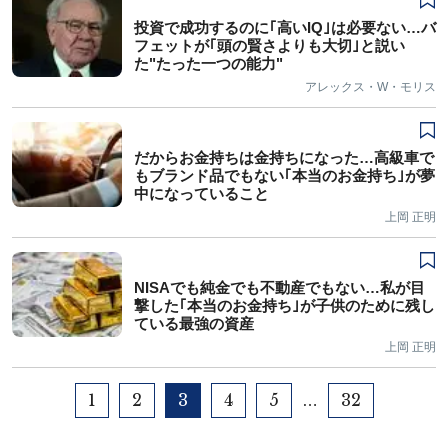
投資で成功するのに｢高いIQ｣は必要ない…バ
フェットが｢頭の賢さよりも大切｣と説い
た"たった一つの能力"
アレックス・W・モリス
だからお金持ちは金持ちになった…高級車で
もブランド品でもない｢本当のお金持ち｣が夢
中になっていること
上岡 正明
NISAでも純金でも不動産でもない…私が目
撃した｢本当のお金持ち｣が子供のために残し
ている最強の資産
上岡 正明
1
2
3
4
5
32
…