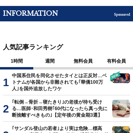
INFORMATION
Sponsored
人気記事ランキング
1時間
週間
無料会員
有料会員
中国系住民を同化させたタイとは正反対…ベ
トナムが各国から非難されても｢華僑100万
人｣を国外追放したワケ
｢転倒→骨折→寝たきり｣の老後が待ち受け
る…医師･和田秀樹｢60代になったら真っ先に
断捨離すべきもの｣【定年後の黄金期3選】
｢サンダル登山の若者｣より実は危険…標高