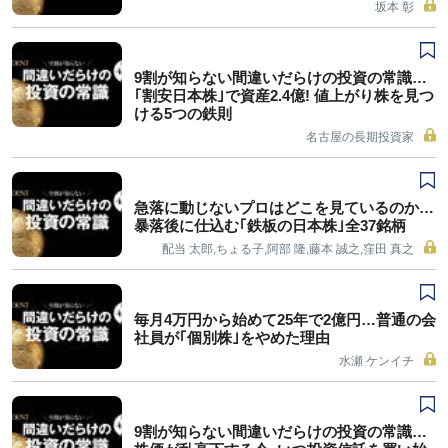
坂本 彰
9割が知らない間違いだらけの投資の常識…
｢割安日本株｣で資産2.4億! 値上がり株を見つ
ける5つの鉄則
名古屋の長期投資家
急落に動じないプロはどこを見ているのか…
暴落後に仕込む｢鉄板の日本株｣全37銘柄
配当 太郎,ちょる子,阿部 隆,藤本 誠之,窪田 真之
毎月4万円から始めて25年で2億円…普通の会
社員が｢個別株｣をやめた理由
水瀬 ケンイチ
9割が知らない間違いだらけの投資の常識…