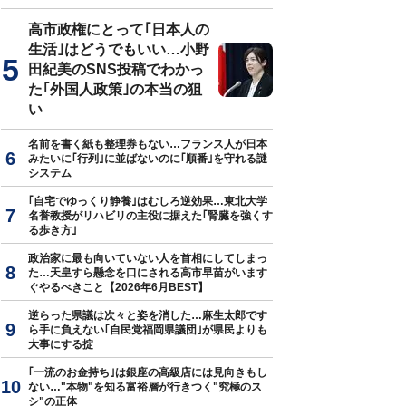
高市政権にとって｢日本人の
生活｣はどうでもいい…小野
田紀美のSNS投稿でわかっ
た｢外国人政策｣の本当の狙
い
名前を書く紙も整理券もない…フランス人が日本
みたいに｢行列｣に並ばないのに｢順番｣を守れる謎
システム
｢自宅でゆっくり静養｣はむしろ逆効果…東北大学
名誉教授がリハビリの主役に据えた｢腎臓を強くす
る歩き方｣
政治家に最も向いていない人を首相にしてしまっ
た…天皇すら懸念を口にされる高市早苗がいます
ぐやるべきこと【2026年6月BEST】
逆らった県議は次々と姿を消した…麻生太郎です
ら手に負えない｢自民党福岡県議団｣が県民よりも
大事にする掟
｢一流のお金持ち｣は銀座の高級店には見向きもし
ない…"本物"を知る富裕層が行きつく"究極のス
シ"の正体