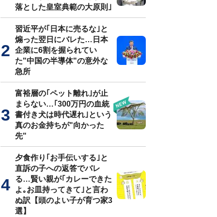
落とした皇室典範の大原則｣
習近平が｢日本に売るな｣と
煽った翌日にバレた…日本
企業に6割を握られてい
た"中国の半導体"の意外な
急所
富裕層の｢ペット離れ｣が止
まらない…｢300万円の血統
書付き犬は時代遅れ｣という
真のお金持ちが"向かった
先"
夕食作り｢お手伝いする｣と
直訴の子への返答でバレ
る…賢い親が｢カレーできた
よ｡お皿持ってきて｣と言わ
ぬ訳【頭のよい子が育つ家3
選】