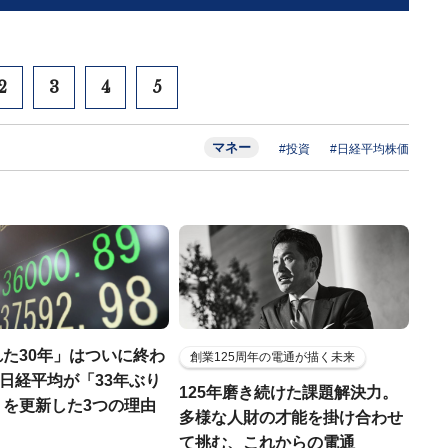
2
3
4
5
マネー
#投資
#日経平均株価
た30年」はついに終わ
創業125周年の電通が描く未来
..日経平均が「33年ぶり
125年磨き続けた課題解決力。
」を更新した3つの理由
多様な人財の才能を掛け合わせ
て挑む、これからの電通