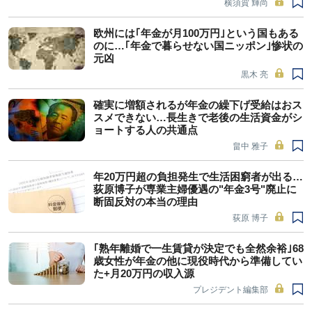
横須賀 輝尚
欧州には｢年金が月100万円｣という国もある
のに…｢年金で暮らせない国ニッポン｣惨状の
元凶
黒木 亮
確実に増額されるが年金の繰下げ受給はおス
スメできない…長生きで老後の生活資金がシ
ョートする人の共通点
畠中 雅子
年20万円超の負担発生で生活困窮者が出る…
荻原博子が専業主婦優遇の"年金3号"廃止に
断固反対の本当の理由
荻原 博子
｢熟年離婚で一生賃貸が決定でも全然余裕｣68
歳女性が年金の他に現役時代から準備してい
た+月20万円の収入源
プレジデント編集部