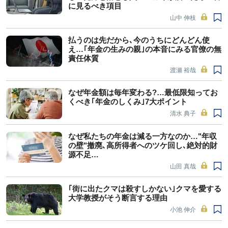
に見るべき項目
山中 伸枝
払うのは先だから､今のうちにどんどん使
え…｢年金の生みの親｣の本音にみる官僚の無
責任体質
渡瀬 裕哉
なぜ年金額は毎年変わる?…最低限知ってお
くべき｢年金のしくみ｣7大ポイント
清水 典子
なぜ私たちの年金は減る一方なのか…"年収
の壁"撤廃､高所得者へのツケ回し､絶対的財
源不足…
山田 真哉
｢街に出たクマは殺すしかない｣クマを愛する
大学教授がそう断言する理由
小池 伸介