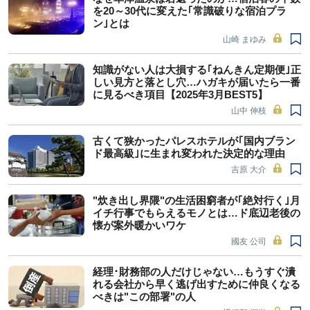
を20～30代に変えた｢常識破りな宿泊プラ
ン｣とは
山崎 まゆみ
知識がない人は大損する｢ねんきん定期便｣正
しい見方と落とし穴…ハガキが届いたら一番
に見るべき項目【2025年3月BEST5】
山中 伸枝
古くて狭かったパレスホテルが｢国内ブラン
ド最高級｣に生まれ変われた決定的な理由
吉原 大介
"炊き出し界隈"の生活困窮者が｢絶対行く｣月
イチ行事でもらえるモノとは…ド底辺老後の
懐が案外暖かいワケ
國友 公司
経理･財務部の人だけじゃない…もうすぐ潰
れる会社から早く逃げ出すために仲良くなる
べきは"この部署"の人