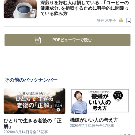
深煎りを好む人は損している…｢コーヒーの
健康成分｣を摂取するために科学的に間違っ
ている飲み方
笹井 恵里子
PDFビューワーで読む
その他のバックナンバー
機嫌がいい人の考え方
ひとりで生きる老後の「正
2026年7月31日号
全17記事
解」
2026年8月14日号
全25記事