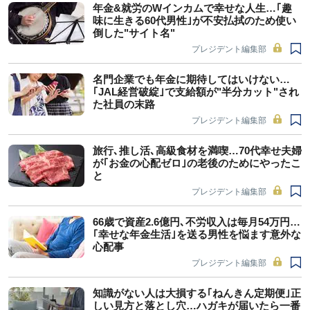
年金&就労のWインカムで幸せな人生…｢趣
味に生きる60代男性｣が不安払拭のため使い
倒した"サイト名"
プレジデント編集部
名門企業でも年金に期待してはいけない…
｢JAL経営破綻｣で支給額が"半分カット"され
た社員の末路
プレジデント編集部
旅行､推し活､高級食材を満喫…70代幸せ夫婦
が｢お金の心配ゼロ｣の老後のためにやったこ
と
プレジデント編集部
66歳で資産2.6億円､不労収入は毎月54万円…
｢幸せな年金生活｣を送る男性を悩ます意外な
心配事
プレジデント編集部
知識がない人は大損する｢ねんきん定期便｣正
しい見方と落とし穴…ハガキが届いたら一番