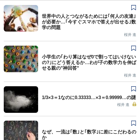
世界中の人とつながるためには｢何人の友達｣
が必要か…｢今すぐスマホで答えが出せる｣数
学の問題
桜井 進
小学生の｢わり算はなぜ0で割ってはいけない
の?｣にどう答えるか…わが子の数学力を伸ば
せる親の"神回答"
桜井 進
1/3×3＝1なのに0.33333…×3＝0.99999…の謎
桜井 進
なぜ、一流は｢数｣と｢数字｣に差にこだわるの
か