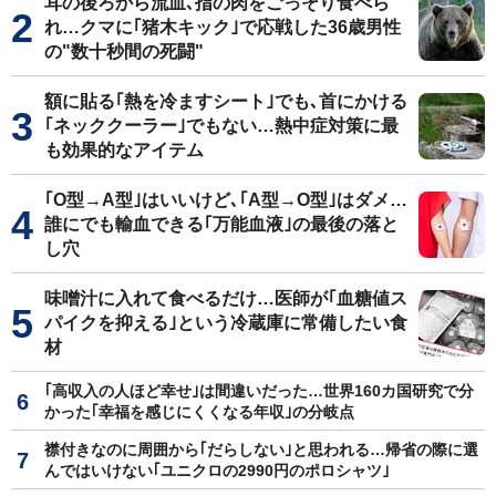
耳の後ろから流血､指の肉をごっそり食べら
れ…クマに｢猪木キック｣で応戦した36歳男性
の"数十秒間の死闘"
額に貼る｢熱を冷ますシート｣でも､首にかける
｢ネッククーラー｣でもない…熱中症対策に最
も効果的なアイテム
｢O型→A型｣はいいけど､｢A型→O型｣はダメ…
誰にでも輸血できる｢万能血液｣の最後の落と
し穴
味噌汁に入れて食べるだけ…医師が｢血糖値ス
パイクを抑える｣という冷蔵庫に常備したい食
材
｢高収入の人ほど幸せ｣は間違いだった…世界160カ国研究で分
かった｢幸福を感じにくくなる年収｣の分岐点
襟付きなのに周囲から｢だらしない｣と思われる…帰省の際に選
んではいけない｢ユニクロの2990円のポロシャツ｣