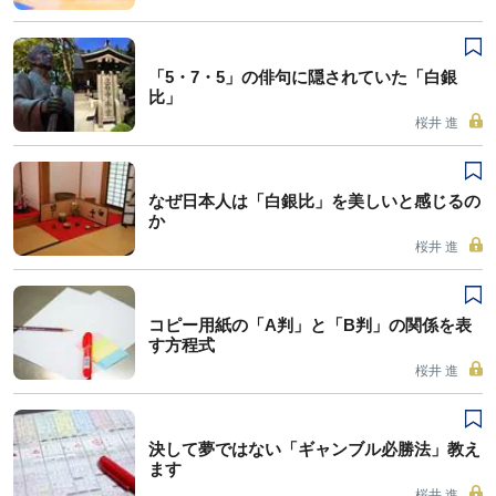
「5・7・5」の俳句に隠されていた「白銀
比」
桜井 進
なぜ日本人は「白銀比」を美しいと感じるの
か
桜井 進
コピー用紙の「A判」と「B判」の関係を表
す方程式
桜井 進
決して夢ではない「ギャンブル必勝法」教え
ます
桜井 進