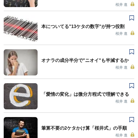
桜井 進
本についてる"13ケタの数字"が持つ役割
桜井 進
オナラの成分半分で"ニオイ"も半減するか
桜井 進
「愛情の変化」は微分方程式で理解できる
桜井 進
筆算不要の2ケタかけ算「桜井式」の手順
桜井 進