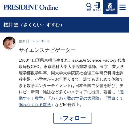
会員登録
検索
ログイン
桜井 進（さくらい・すすむ）
更新日：2025/10/28
サイエンスナビゲーター
1968年山形県東根市生まれ。sakurAi Science Factory 代表
取締役CEO。東京理科大学大学院非常講師。東京工業大学
理学部数学科卒。同大学大学院院社会理工学研究科博士課
程中退。小学生からお年寄りまで、誰でも楽しめて体験で
きる数学エンターテイメントは日本全国で反響を呼び、テ
レビ・新聞・雑誌など多くのメディアに出演。著書に『
感
動する！数学
』『
わくわく数の世界の大冒険
』『
面白くて
眠れなくなる数学
』など50冊以上。
+フォロー