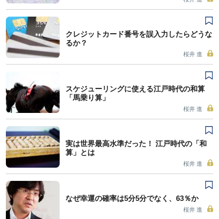
クレジットカード番号を誤入力したらどうな
るか？
桜井 進
スケジューリングに使える江戸時代の和算
「馬乗り算」
桜井 進
実は世界最高水準だった！ 江戸時代の「和
算」とは
桜井 進
なぜ幸運の確率は5分5分でなく、63％か
桜井 進