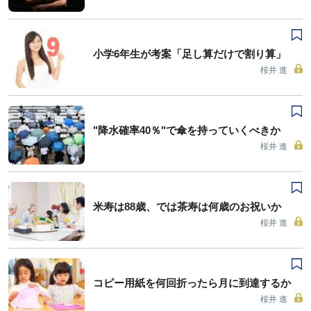
小学6年生が考案「足し算だけで割り算」
桜井 進
"降水確率40％"で傘を持っていくべきか
桜井 進
米寿は88歳、では茶寿は何歳のお祝いか
桜井 進
コピー用紙を何回折ったら月に到達するか
桜井 進