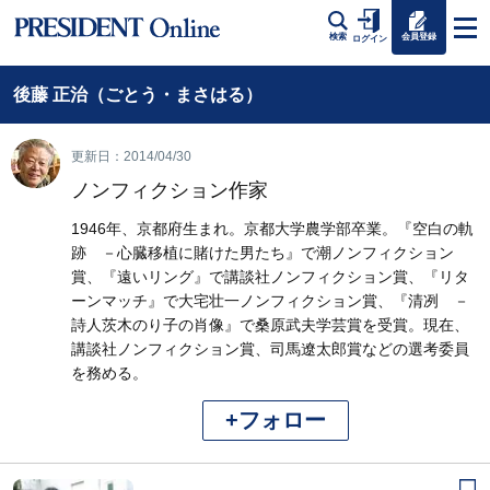
会員登録
検索
ログイン
後藤 正治（ごとう・まさはる）
更新日：2014/04/30
ノンフィクション作家
1946年、京都府生まれ。京都大学農学部卒業。『空白の軌
跡 －心臓移植に賭けた男たち』で潮ノンフィクション
賞、『遠いリング』で講談社ノンフィクション賞、『リタ
ーンマッチ』で大宅壮一ノンフィクション賞、『清冽 －
詩人茨木のり子の肖像』で桑原武夫学芸賞を受賞。現在、
講談社ノンフィクション賞、司馬遼太郎賞などの選考委員
を務める。
+フォロー