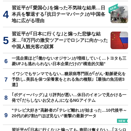
習近平が｢愛国心｣を煽った不気味な結果…日
本兵を撃退する｢抗日テーマパーク｣が中国各
地に広がる理由
習近平が｢日本に行くな｣と煽った悲惨な結
末…｢8万円の激安ツアー｣でロシアに向かった
中国人観光客の誤算
一流企業ほど｢働かないオジサン｣が増殖していく…トヨタも三
菱UFJも逃れられない日本企業だけの"構造的欠陥"
イワシでもサンマでもない...糖尿病専門医が｢がん･動脈硬化を
予防し､美肌を保つ栄養素をとれる魚の種類｣【最強の魚活術3
選】
｢ボディーバッグ｣より評判が悪い…休日のイオンで見かける一
発で｢だらしないお父さん｣になるNGアイテム
"テレビ大好き"高齢者の｢テレビ離れ｣が始まった…10代後半～
20代の約7割が"ほぼ見ない"衝撃の最新データ
習近平が｢日本に行くな｣と煽っても､寿司は奪えない…｢スシロ