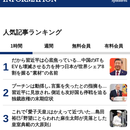
Sponsored
人気記事ランキング
1時間
週間
無料会員
有料会員
だから習近平は心底焦っている…中国のITも
EVも壊滅させる力を持つ日本が世界シェア8
割を握る"素材"の名前
プーチンは動揺し､言葉を失ったとの指摘も…
習近平に見放され､側近も友好国も停戦を迫る
独裁政権の末期症状
これで｢愛子天皇｣はかえって近づいた…島田
裕巳｢野望にとらわれた麻生太郎が見落とした
皇室典範の大原則｣