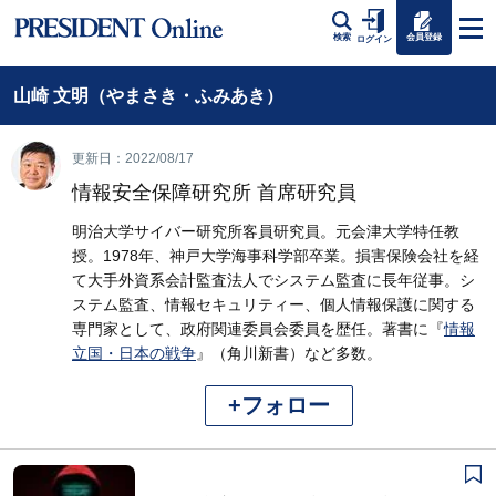
会員登録
検索
ログイン
山崎 文明（やまさき・ふみあき）
更新日：2022/08/17
情報安全保障研究所 首席研究員
明治大学サイバー研究所客員研究員。元会津大学特任教
授。1978年、神戸大学海事科学部卒業。損害保険会社を経
て大手外資系会計監査法人でシステム監査に長年従事。シ
ステム監査、情報セキュリティー、個人情報保護に関する
専門家として、政府関連委員会委員を歴任。著書に『
情報
立国・日本の戦争
』（角川新書）など多数。
+フォロー