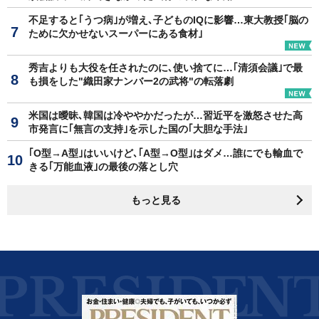
不足すると｢うつ病｣が増え､子どものIQに影響…東大教授｢脳の
ために欠かせないスーパーにある食材｣
秀吉よりも大役を任されたのに､使い捨てに…｢清須会議｣で最
も損をした"織田家ナンバー2の武将"の転落劇
米国は曖昧､韓国は冷ややかだったが…習近平を激怒させた高
市発言に｢無言の支持｣を示した国の｢大胆な手法｣
｢O型→A型｣はいいけど､｢A型→O型｣はダメ…誰にでも輸血で
きる｢万能血液｣の最後の落とし穴
もっと見る