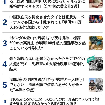
る…医師･和田秀樹｢60代になったら真っ先に
断捨離すべきもの｣【定年後の黄金期3選】
中国系住民を同化させたタイとは正反対…ベ
トナムが各国から非難されても｢華僑100万
人｣を国外追放したワケ
｢サンダル登山の若者｣より実は危険…標高
599ｍの高尾山で年間100件超の遭難事故を起
こしている"張本人"
鉄と鋼鉄の違いを知らなかったために1700万
人超が死亡…毛沢東の｢大躍進政策｣の悲劇的
結末
｢織田家の後継者選び｣でも｢秀吉の一人勝ち｣
でもない…清洲会議で信長の息子2人が争っ
た"本当の争点"
信長を支える四天王の一人だったのに…秀吉にハメられて｢清
須会議｣に出席できなかった武将の哀れな末路