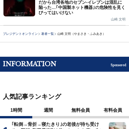
だから台湾各地のセブン-イレブンは混乱に
陥った…｢中国製ネット機器｣の危険性を見く
びってはいけない
山崎 文明
プレジデントオンライン
著者一覧
山崎 文明（やまさき・ふみあき）
INFORMATION
Sponsored
人気記事ランキング
1時間
週間
無料会員
有料会員
｢転倒→骨折→寝たきり｣の老後が待ち受け