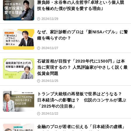
勝負師・水谷隼の人生哲学｢卓球という個人競
技を極めた僕が投資を愛する理由｣
2024/11/29
なぜ、家計診断のプロは「新NISAバブル」に警
鐘を鳴らすのか？
2024/11/27
石破首相が目指す「2020年代に1500円」は本
当に実現するの？ 人気評論家がやさしく説く最
低賃金問題
2024/11/25
トランプ大統領の再登板で世界はどうなる？
日本経済への影響は？ 伝説のコンサルが選ぶ
「2025年の注目株」
2024/11/22
金融のプロが若者に伝える「日本経済の虚構」