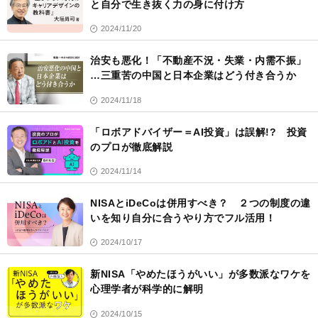
と自分で生き抜く力の身に付け方
2024/11/20
治安も悪化！「不動産不況・失業・内需不振」
…三重苦の中国と日本企業はどう付き合うか
2024/11/18
「ロボアドバイザー＝AI投資」は誤解!? 投資
のプロが徹底解説
2024/11/14
NISAとiDeCoは併用すべき？ ２つの制度の違
いを知り自分に合うやり方でフル活用！
2024/10/17
新NISA「やめたほうがいい」が多数派なワケを
心理学者が科学的に解明
2024/10/15