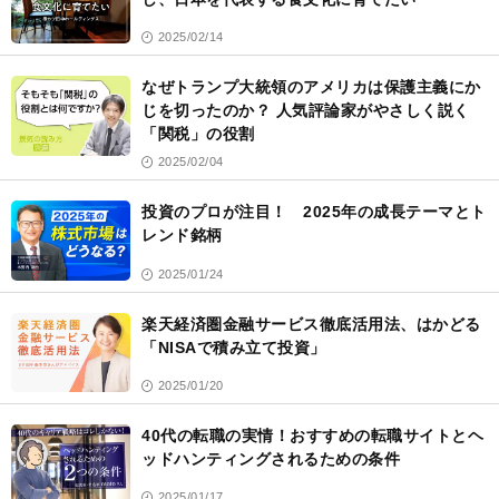
2025/02/14
なぜトランプ大統領のアメリカは保護主義にか
じを切ったのか？ 人気評論家がやさしく説く
「関税」の役割
2025/02/04
投資のプロが注目！ 2025年の成長テーマとト
レンド銘柄
2025/01/24
楽天経済圏金融サービス徹底活用法、はかどる
「NISAで積み立て投資」
2025/01/20
40代の転職の実情！おすすめの転職サイトとヘ
ッドハンティングされるための条件
2025/01/17