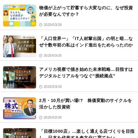
物価が上がって貯蓄すら大変なのに、なぜ投資
が必要なんですか？
2025/03/28
「人口世界一」「IT人材輩出国」の明と暗…な
ぜ十数年前の私はインド進出をためらったのか
2025/03/25
アメリカ視察で描き始めた未来戦略…目指すは
デジタルとリアルをつなぐ“接続拠点”
2025/03/19
2月・10月が買い場!? 株価変動のサイクルを
活かした投資術
2025/02/26
「目標1000店」…楽しく通える店づくりを目指
し、日本を代表する食文化に育てたい