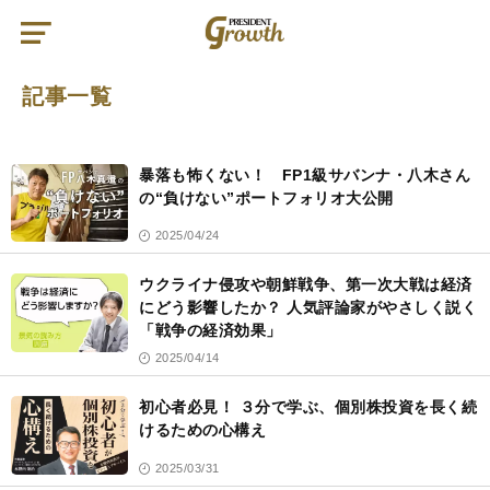
PRESIDENT
Growth（プ
レ
ジ
デ
ン
記事一覧
ト
グ
ロ
ー
ス）
記
事
暴落も怖くない！ FP1級サバンナ・八木さん
一
覧
の“負けない”ポートフォリオ大公開
2025/04/24
ウクライナ侵攻や朝鮮戦争、第一次大戦は経済
にどう影響したか？ 人気評論家がやさしく説く
「戦争の経済効果」
2025/04/14
初心者必見！ ３分で学ぶ、個別株投資を長く続
けるための心構え
2025/03/31