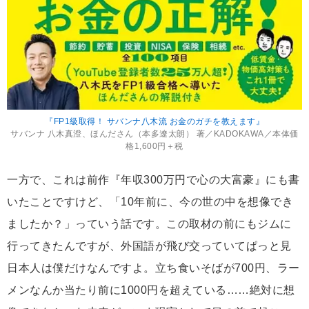
『FP1級取得！ サバンナ八木流 お金のガチを教えます』
サバンナ 八木真澄、ほんださん（本多遼太朗） 著／KADOKAWA／本体価
格1,600円＋税
一方で、これは前作『年収300万円で心の大富豪』にも書
いたことですけど、「10年前に、今の世の中を想像でき
ましたか？」っていう話です。この取材の前にもジムに
行ってきたんですが、外国語が飛び交っていてぱっと見
日本人は僕だけなんですよ。立ち食いそばが700円、ラー
メンなんか当たり前に1000円を超えている……絶対に想