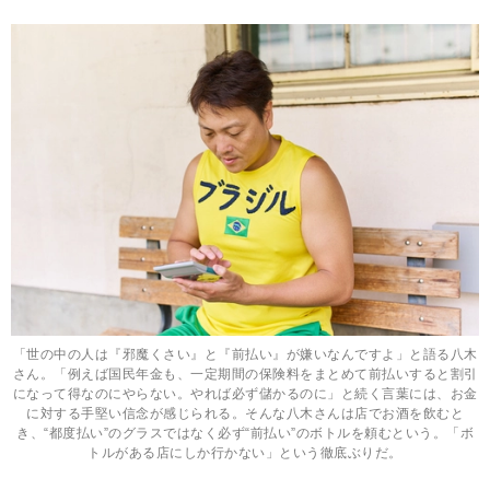
「世の中の人は『邪魔くさい』と『前払い』が嫌いなんですよ」と語る八木
さん。「例えば国民年金も、一定期間の保険料をまとめて前払いすると割引
になって得なのにやらない。やれば必ず儲かるのに」と続く言葉には、お金
に対する手堅い信念が感じられる。そんな八木さんは店でお酒を飲むと
き、“都度払い”のグラスではなく必ず“前払い”のボトルを頼むという。「ボ
トルがある店にしか行かない」という徹底ぶりだ。