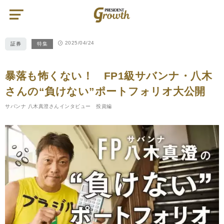
PRESIDENT
Growth（プ
レ
ジ
デ
ン
2025/04/24
証券
特集
ト
グ
ロ
ー
ス）
暴落も怖くない！ FP1級サバンナ・八木
さんの“負けない”ポートフォリオ大公開
サバンナ 八木真澄さんインタビュー 投資編