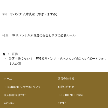
サバンナ 八木真澄（やぎ・ますみ）
著者
FPサバンナ八木真澄のお金と学びの必勝ルール
証券
暴落も怖くない！ FP1級サバンナ・八木さんの“負けない”ポートフォリ
オ大公開
ホーム
運営会社情報
PRESIDENT Growthについて
お問い合わせ
個人情報保護方針
PRESIDENT Online
WOMAN
STYLE