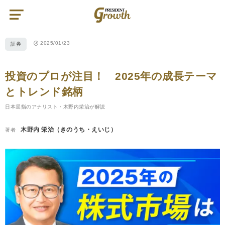
プ
レ
ジ
デ
ン
ト
2025/01/23
証券
グ
ロ
ー
ス
|
投資のプロが注目！ 2025年の成長テーマ
PRESIDENT
Growth（プ
レ
とトレンド銘柄
ジ
デ
ン
日本屈指のアナリスト・木野内栄治が解説
ト
グ
ロ
木野内 栄治（きのうち・えいじ）
著者
ー
ス）