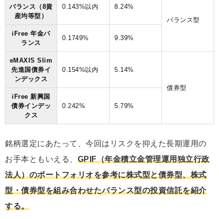
バランス（8資
0.143%以内
8.24%
産均等型）
バランス型
iFree 年金バ
0.1749%
9.39%
ランス
eMAXIS Slim
先進国債券イ
0.154%以内
5.14%
ンデックス
債券型
iFree 新興国
債券インデッ
0.242%
5.79%
クス
銘柄選定にあたって、今回はリスクを抑えた長期運用の
お手本ともいえる、
GPIF（年金積立金管理運用独立行政
法人）のポートフォリオを参考に株式型と債券型、株式
型・債券型を組み合わせたバランス型の投資信託を紹介
する。