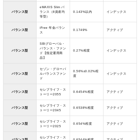
eMAXIS Slim バ
バランス型
ランス（8資産均
0.143%以内
インデックス
等型）
iFree 年金バラン
バランス型
0.1749%
アクティブ
ス
SBIグローバル・
バランス・ファン
バランス型
0.27%程度
インデックス
ド【指定運用商
品】
セゾン・グローバ
0.56%±0.02%程
バランス型
ルバランスファン
インデックス
度
ド
セレブライフ・ス
バランス型
0.6454%程度
アクティブ
トーリー2055
セレブライフ・ス
バランス型
0.6538%程度
アクティブ
トーリー2045
セレブライフ・ス
バランス型
0.654%程度
アクティブ
トーリー2025
セレブライフ・ス
バランス型
0.6544%程度
アクティブ