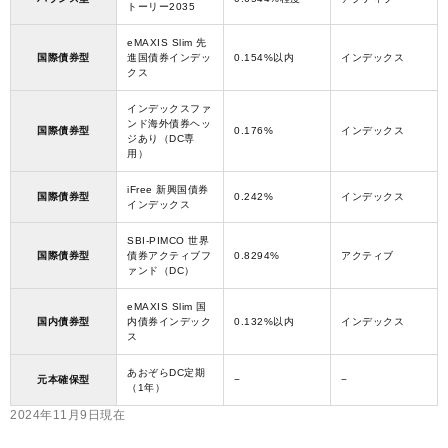
トーリー2035
eMAXIS Slim 先
国際債券型
進国債券インデッ
0.154%以内
インデックス
クス
インデックスファ
ンド海外債券ヘッ
国際債券型
0.176%
インデックス
ジあり（DC専
用）
iFree 新興国債券
国際債券型
0.242%
インデックス
インデックス
SBI-PIMCO 世界
国際債券型
債券アクティブフ
0.8294%
アクティブ
ァンド（DC）
eMAXIS Slim 国
国内債券型
内債券インデック
0.132%以内
インデックス
ス
あおぞらDC定期
元本確保型
−
−
（1年）
2024年11月9日現在