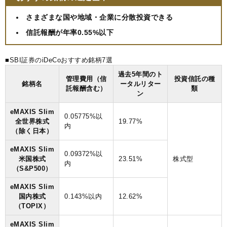
さまざまな国や地域・企業に分散投資できる
信託報酬が年率0.55%以下
■SBI証券のiDeCoおすすめ銘柄7選
過去5年間のト
管理費用（信
投資信託の種
銘柄名
ータルリター
託報酬含む）
類
ン
eMAXIS Slim
0.05775%以
全世界株式
19.77%
内
（除く日本）
eMAXIS Slim
0.09372%以
米国株式
23.51%
株式型
内
（S&P500）
eMAXIS Slim
国内株式
0.143%以内
12.62%
（TOPIX）
eMAXIS Slim