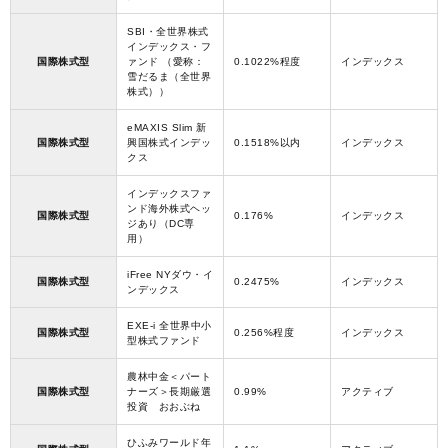
SBI・全世界株式
インデックス・フ
国際株式型
ァンド （愛称：
0.1022%程度
インデックス
雪だるま（全世界
株式））
eMAXIS Slim 新
国際株式型
興国株式インデッ
0.1518%以内
インデックス
クス
インデックスファ
ンド海外株式ヘッ
国際株式型
0.176%
インデックス
ジあり（DC専
用）
iFree NYダウ・イ
国際株式型
0.2475%
インデックス
ンデックス
EXE-i 全世界中小
国際株式型
0.256%程度
インデックス
型株式ファンド
農林中金＜パート
国際株式型
ナーズ＞長期厳選
0.99%
アクティブ
投資 おおぶね
ひふみワールド年