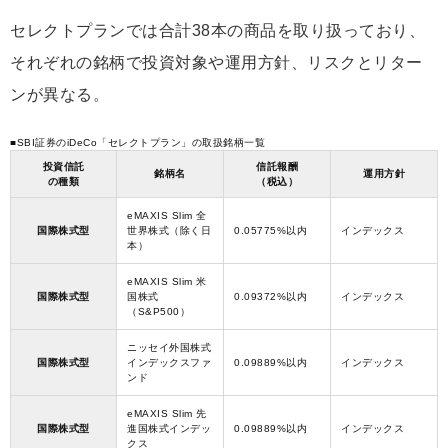
セレクトプランでは合計38本の商品を取り扱っており、
それぞれの銘柄で投資対象や運用方針、リスクとリター
ンが異なる。
■SBI証券のiDeCo「セレクトプラン」の取扱銘柄一覧
投資信託
信託報酬
銘柄名
運用方針
の種類
（税込）
eMAXIS Slim 全
国際株式型
世界株式（除く日
0.05775%以内
インデックス
本）
eMAXIS Slim 米
国際株式型
国株式
0.09372%以内
インデックス
（S&P500）
ニッセイ外国株式
国際株式型
インデックスファ
0.09889%以内
インデックス
ンド
eMAXIS Slim 先
国際株式型
進国株式インデッ
0.09889%以内
インデックス
クス