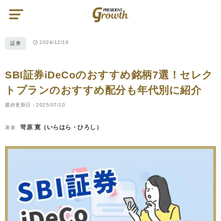
プ
レ
ジ
デ
ン
ト
2024/12/16
証券
グ
ロ
ー
ス
|
SBI証券iDeCoのおすすめ銘柄7選！セレク
PRESIDENT
Growth（プ
レ
トプランのおすすめ配分も年代別に紹介
ジ
デ
ン
最終更新日：2025/07/10
ト
グ
ロ
苛原 寛（いらはら・ひろし）
著者
ー
ス）