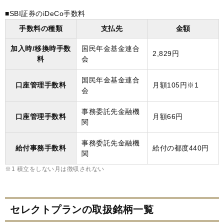
■SBI証券のiDeCo手数料
手数料の種類
支払先
金額
加入時/移換時手数
国民年金基金連合
2,829円
料
会
国民年金基金連合
口座管理手数料
月額105円※1
会
事務委託先金融機
口座管理手数料
月額66円
関
事務委託先金融機
給付事務手数料
給付の都度440円
関
※1 積立をしない月は徴収されない
セレクトプランの取扱銘柄一覧