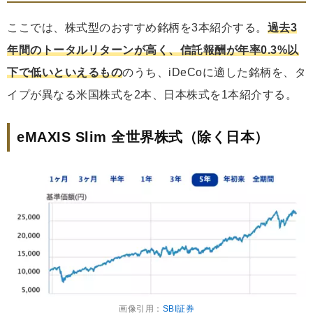
ここでは、株式型のおすすめ銘柄を3本紹介する。
過去3
年間のトータルリターンが高く、信託報酬が年率0.3%以
下で低いといえるもの
のうち、iDeCoに適した銘柄を、タ
イプが異なる米国株式を2本、日本株式を1本紹介する。
eMAXIS Slim 全世界株式（除く日本）
画像引用：
SBI証券