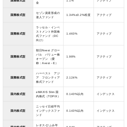
国際株式型
1.1%
アクティブ
金
セゾン資産形成の
国際株式型
1.34%±0.2%程度
アクティブ
達人ファンド
ラッセル・インベ
ストメント外国株
国際株式型
1.463%
アクティブ
式ファンド（DC
向け）
朝日Nvest グロー
バル バリュー株
国際株式型
1.98%
アクティブ
オープン （愛
称：Avest－E）
ハーベスト アジ
国際株式型
ア フロンティア
2.124%
アクティブ
株式ファンド
eMAXIS Slim 国
国内株式型
0.143%以内
インデックス
内株式（TOPIX）
ニッセイ日経平均
国内株式型
インデックスファ
0.143%以内
インデックス
ンド
レオス-ひふみ年