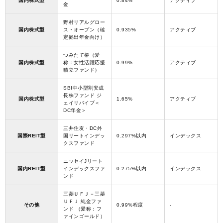
国内株式型
0.84%
アクティブ
金
野村リアルグロー
国内株式型
ス・オープン（確
0.935%
アクティブ
定拠出年金向け）
つみたて椿（愛
国内株式型
称：女性活躍応援
0.99%
アクティブ
積立ファンド）
SBI中小型割安成
長株ファンド ジ
国内株式型
1.65%
アクティブ
ェイリバイブ＜
DC年金＞
三井住友・DC外
国際REIT型
国リートインデッ
0.297%以内
インデックス
クスファンド
ニッセイJリート
国内REIT型
インデックスファ
0.275%以内
インデックス
ンド
三菱ＵＦＪ－三菱
ＵＦＪ 純金ファ
その他
0.99%程度
-
ンド （愛称：フ
ァインゴールド）