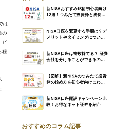
新NISAおすすめ銘柄初心者向け
12選！つみたて投資枠と成長投
資枠に分けて徹底解説！
では
NISA口座を変更する手順は？デ
業の
メリットやタイミングについて
ービ
も解説
る程
新NISA口座は複数持てる？ 証券
会社を分けることができるのか
解説
【図解】新NISAのつみたて投資
以
枠の始め方を初心者向けにわか
た
りやすく解説！
新NISA口座開設キャンペーン比
較！お得なネット証券を紹介
おすすめのコラム記事