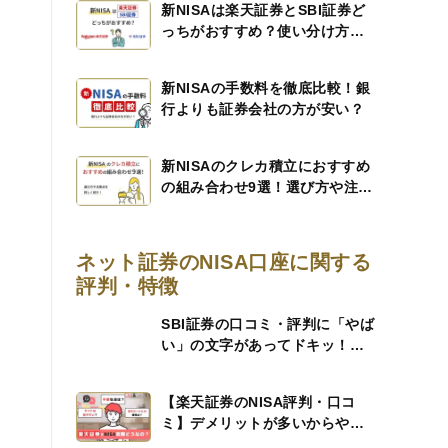
新NISAは楽天証券とSBI証券ど
っちがおすすめ？使い分け方も
紹介
新NISAの手数料を徹底比較！銀
行よりも証券会社の方が安い？
新NISAのクレカ積立におすすめ
の組み合わせ9選！選び方や注意
点（デメリット）を詳しく紹
介！
ネット証券のNISA口座に関する
評判・特徴
SBI証券の口コミ・評判に「やば
い」の文字があってドキッ！メ
リット、デメリットを解説する
ので安心して
【楽天証券のNISA評判・口コ
ミ】デメリットが多いからやめ
たほうがいい？