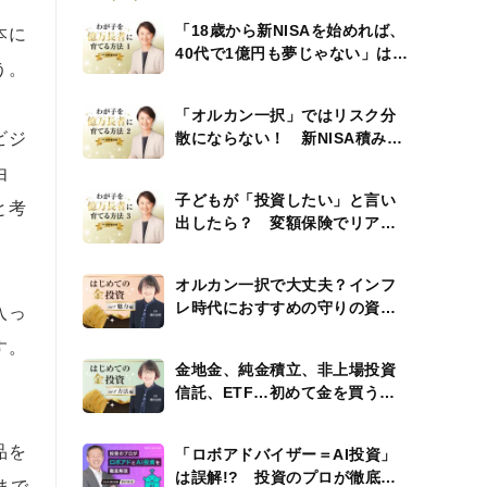
「18歳から新NISAを始めれば、
本に
40代で1億円も夢じゃない」は本
う。
当か？
「オルカン一択」ではリスク分
ビジ
散にならない！ 新NISA積み立
て投資例７選
由
子どもが「投資したい」と言い
と考
出したら？ 変額保険でリアル
金融教育
オルカン一択で大丈夫？インフ
レ時代におすすめの守りの資産
入っ
「金投資」その魅力
す。
金地金、純金積立、非上場投資
信託、ETF…初めて金を買う人
におすすめの方法は？
品を
「ロボアドバイザー＝AI投資」
は誤解!? 投資のプロが徹底解
まで