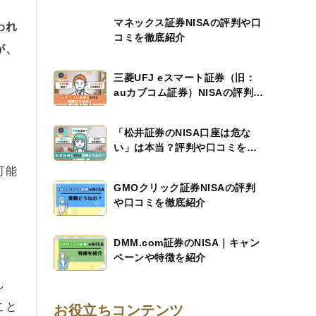
マネックス証券NISAの評判や口
われ
コミを徹底紹介
が、
三菱UFJ eスマート証券（旧：
auカブコム証券）NISAの評判や
口コミを徹底紹介
「松井証券のNISA口座は危な
い」は本当？評判や口コミをも
とに調査
可能
GMOクリック証券NISAの評判
や口コミを徹底紹介
DMM.com証券のNISA｜キャン
ペーンや特徴を紹介
し
こと
お役立ちコンテンツ