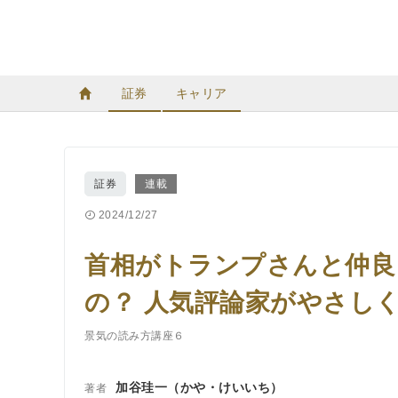
証券
キャリア
証券
連載
2024/12/27
首相がトランプさんと仲良
の？ 人気評論家がやさし
景気の読み方講座６
加谷珪一（かや・けいいち）
著者