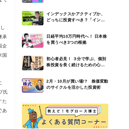
説
インデックスかアクティブか、
どっちに投資すべき？「インデ
ックス一神教」の盲点
まし
日経平均10万円時代へ！ 日本株
継承
を買うべき3つの根拠
国企
米国
初心者必見！ ３分で学ぶ、個別
株投資を長く続けるための心構
え
2月・10月が買い場!? 株価変動
に
のサイクルを活かした投資術
プ氏
すた
であ