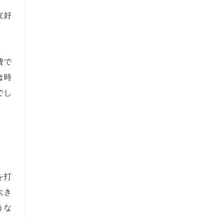
友好
費で
は時
でし
を打
大き
うな