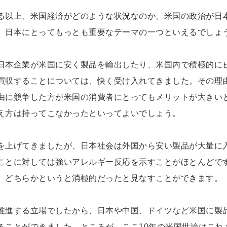
る以上、米国経済がどのような状況なのか、米国の政治が日
、日本にとってもっとも重要なテーマの一つといえるでしょ
日本企業が米国に安く製品を輸出したり、米国内で積極的に
買収することについては、快く受け入れてきました。その理
由に競争した方が米国の消費者にとってもメリットが大きい
え方は持ってこなかったといってよいでしょう。
を上げてきましたが、日本社会は外国から安い製品が大量に
ことに対しては強いアレルギー反応を示すことがほとんどで
、どちらかというと消極的だったと見なすことができます。
推進する立場でしたから、日本や中国、ドイツなど米国に製
ることができました。ところが、ここ10年の米国世論はこれ