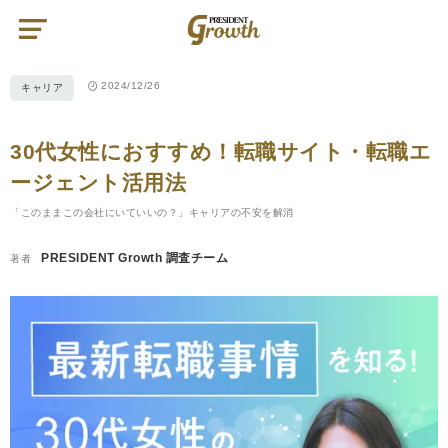
プ
レ
ジ
デ
ン
ト
2024/12/26
キャリア
グ
ロ
ー
ス
|
30代女性におすすめ！転職サイト・転職エ
PRESIDENT
Growth（プ
レ
ージェント活用法
ジ
デ
ン
「このままこの会社にいていいの？」キャリアの不安を解消
ト
グ
ロ
PRESIDENT Growth 調査チーム
著者
ー
ス）