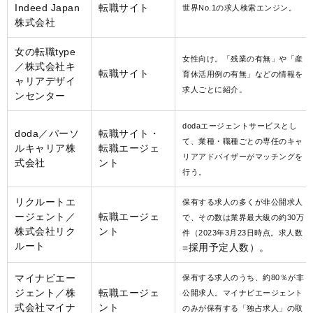
Indeed Japan
転職サイト
世界No.1の求人検索エンジン。
株式会社
女の転職type
女性向け。「残業の有無」や「産
／株式会社キ
転職サイト
育休活用例の有無」などの情報を
ャリアデザイ
求人ごとに紹介。
ンセンター
dodaエージェントサービスとし
doda／パーソ
転職サイト・
て、業種・職種ごとの専任のキャ
ルキャリア株
転職エージェ
リアアドバイザーがマッチングを
式会社
ント
行う。
リクルートエ
保有する求人の多くが非公開求人
ージェント／
転職エージェ
で、その数は業界最大級の約30万
株式会社リク
ント
件（2023年3月23日時点。求人数
ルート
=採用予定人数）。
マイナビエー
保有する求人のうち、約80％が非
ジェント／株
転職エージェ
公開求人。マイナビエージェント
式会社マイナ
ント
のみが保有する「独占求人」の取