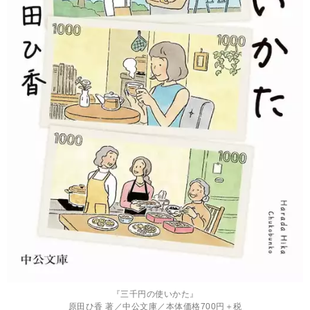
『三千円の使いかた』
原田ひ香 著／中公文庫／本体価格700円＋税