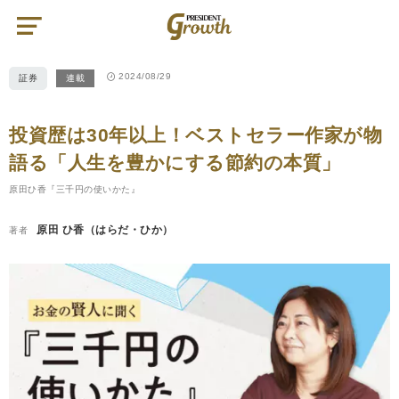
プ
レ
ジ
デ
ン
ト
2024/08/29
証券
連載
グ
ロ
ー
ス
|
投資歴は30年以上！ベストセラー作家が物
PRESIDENT
Growth（プ
レ
語る「人生を豊かにする節約の本質」
ジ
デ
ン
原田ひ香『三千円の使いかた』
ト
グ
ロ
原田 ひ香（はらだ・ひか）
著者
ー
ス）