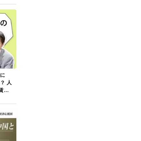
代に
 人
賃金