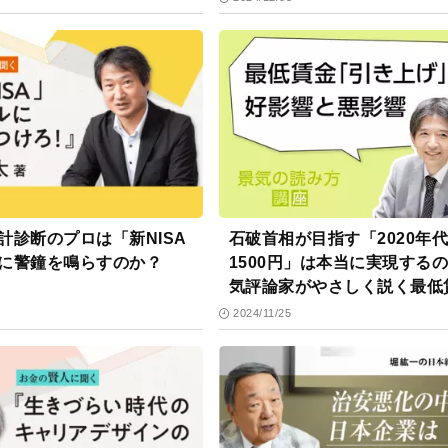
計診断のプロは「新NISA
石破首相が目指す「2020年
に警鐘を鳴らすのか？
1500円」は本当に実現するの？
気評論家がやさしく説く最低
問題
2024/11/25