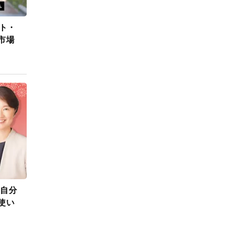
ト・
市場
の自分
使い