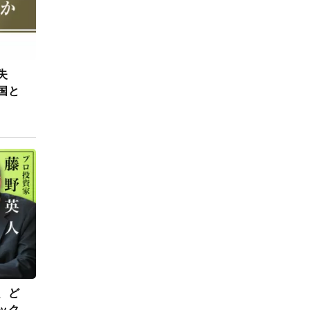
失
国と
、ど
ック