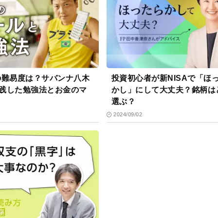
の難易度は？サバンナ八木
投資初心者が新NISAで「ほ
践した勉強法とお金のマ
かし」にして大丈夫？銘柄は
選ぶ？
2024/09/02