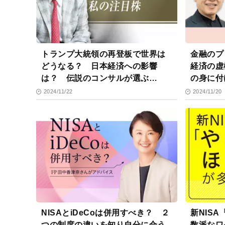
トランプ大統領の再登板で世界は
金融のプ
どうなる？ 日本経済への影響
経済の虚
は？ 伝説のコンサルが選ぶ
の身に付
「2025年の注目株」
2024/11/22
2024/11/20
NISAとiDeCoは併用すべき？ ２
新NIS
つの制度の違いを知り自分に合う
数派なワ