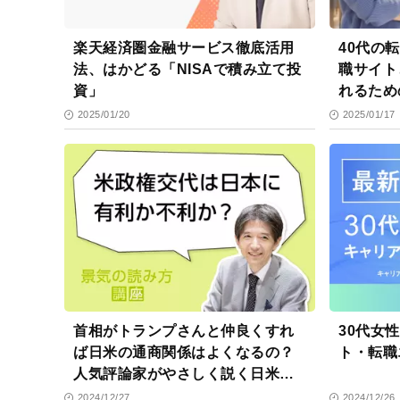
楽天経済圏金融サービス徹底活用
40代の
法、はかどる「NISAで積み立て投
職サイト
資」
れるため
2025/01/20
2025/01/17
首相がトランプさんと仲良くすれ
30代女
ば日米の通商関係はよくなるの？
ト・転職
人気評論家がやさしく説く日米関
係
2024/12/27
2024/12/26