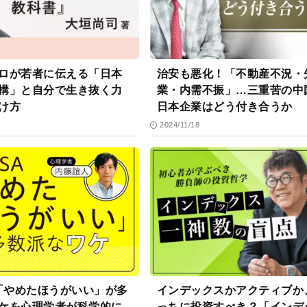
ロが若者に伝える「日本
治安も悪化！「不動産不況・
構」と自分で生き抜く力
業・内需不振」…三重苦の中
け方
日本企業はどう付き合うか
2024/11/18
A「やめたほうがいい」が多
インデックスかアクティブか
ケを心理学者が科学的に
っちに投資すべき？「インデ