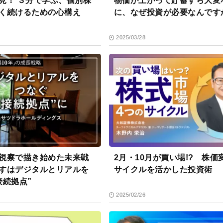
学ぶ、個別株
物価が上がって貯蓄すら大変
く続けるための心構え
に、なぜ投資が必要なんです
2025/03/28
視察で描き始めた未来戦
2月・10月が買い場!? 株価
すはデジタルとリアルを
サイクルを活かした投資術
接続拠点”
2025/02/26