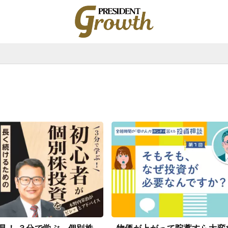
プ
レ
ジ
デ
ン
ト
グ
ロ
ー
ス
|
PRESIDENT
Growth（プ
レ
ジ
デ
ン
ト
グ
ロ
ー
ス）