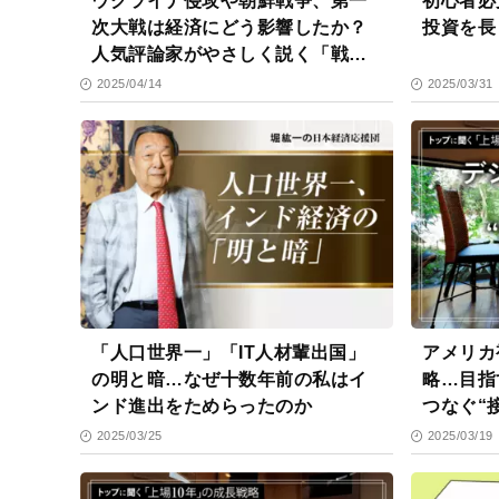
ウクライナ侵攻や朝鮮戦争、第一
初心者必見！ ３分で
次大戦は経済にどう影響したか？
投資を長
人気評論家がやさしく説く「戦争
の経済効果」
2025/04/14
2025/03/31
「人口世界一」「IT人材輩出国」
アメリカ
の明と暗…なぜ十数年前の私はイ
略…目指
ンド進出をためらったのか
つなぐ“
2025/03/25
2025/03/19