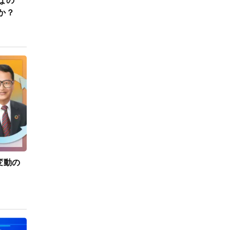
なの
か？
変動の