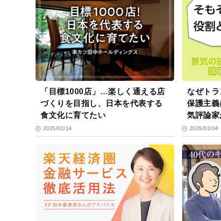
「目標1000店」…楽しく通える店
なぜトラ
づくりを目指し、日本を代表する
保護主義
食文化に育てたい
気評論家
の役割
2025/02/14
2025/02/04