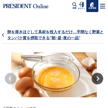
会員登録
検索
ログイン
卵を溶きほぐして具材を投入するだけ…手間なく野菜と
タンパク質を摂取できる"朝･昼･夜の一品"