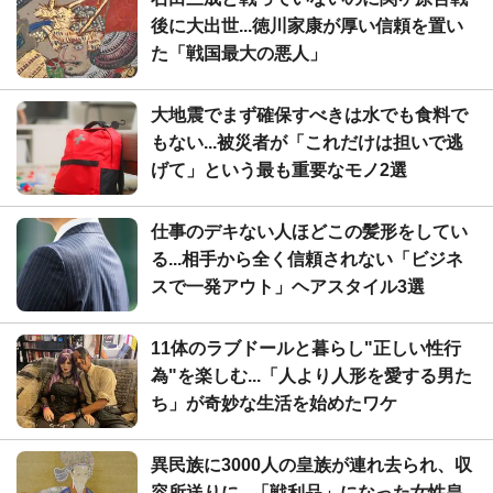
後に大出世...徳川家康が厚い信頼を置い
た「戦国最大の悪人」
大地震でまず確保すべきは水でも食料で
もない...被災者が「これだけは担いで逃
げて」という最も重要なモノ2選
仕事のデキない人ほどこの髪形をしてい
る...相手から全く信頼されない「ビジネ
スで一発アウト」ヘアスタイル3選
11体のラブドールと暮らし"正しい性行
為"を楽しむ...「人より人形を愛する男た
ち」が奇妙な生活を始めたワケ
異民族に3000人の皇族が連れ去られ、収
容所送りに...「戦利品」になった女性皇