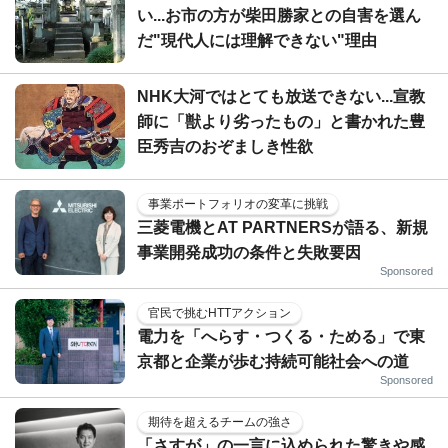
い...お市の方が柴田勝家との自害を選ん
だ"現代人には理解できない"理由
NHK大河ではとても放送できない...宣教
師に「獣より劣ったもの」と書かれた豊
臣秀吉のおぞましき性欲
事業ポートフォリオの変革に挑戦
三菱電機とAT PARTNERSが語る、新規
事業開発成功の条件と失敗要因
Sponsored
官民で挑むHTTアクション
電力を「へらす・つくる・ためる」で東
京都と企業が歩む持続可能社会への道
Sponsored
期待を超えるチームの強さ
「さすが」の一言に込められた驚きや感