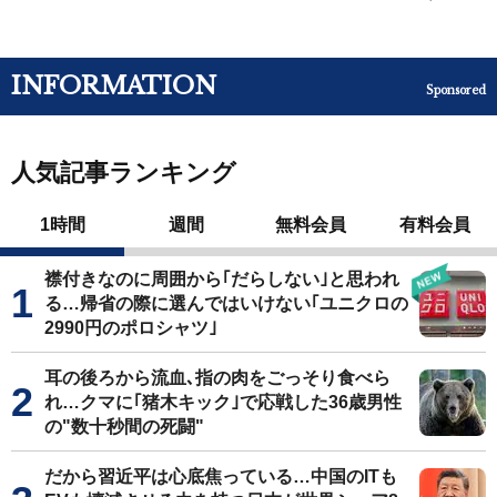
INFORMATION
Sponsored
人気記事ランキング
1時間
週間
無料会員
有料会員
襟付きなのに周囲から｢だらしない｣と思われ
る…帰省の際に選んではいけない｢ユニクロの
2990円のポロシャツ｣
耳の後ろから流血､指の肉をごっそり食べら
れ…クマに｢猪木キック｣で応戦した36歳男性
の"数十秒間の死闘"
だから習近平は心底焦っている…中国のITも