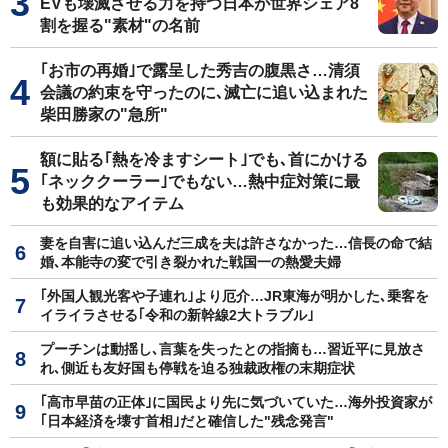
EVも壊滅させる力を持つ日本が世界シェア8
割を握る"素材"の名前
｢お市の再婚｣で露呈した秀吉の腹黒さ…清須
会議の約束を守ったのに､滅亡に追い込まれた
柴田勝家の"急所"
額に貼る｢熱を冷ますシート｣でも､首にかける
｢ネッククーラー｣でもない…熱中症対策に最
も効果的なアイテム
妻を自害に追い込んだ三成を夫は許さなかった…信長の命で結
婚､本能寺の変で引き裂かれた戦国一の熱愛夫婦
｢外国人観光客や子連れ｣より厄介…JR東海が明かした､乗客を
イライラさせる｢令和の新幹線2大トラブル｣
プーチンは動揺し､言葉を失ったとの指摘も…習近平に見放さ
れ､側近も友好国も停戦を迫る独裁政権の末期症状
｢高市早苗の正体｣に国民より先に気づいていた…海外投資家が
｢日本経済を壊す首相｣だと確信した"残念発言"