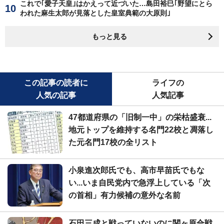
これで｢愛子天皇｣はかえって近づいた…島田裕巳｢野望にとら
われた麻生太郎が見落とした皇室典範の大原則｣
もっと見る
この記事の読者に
ライフの
人気の記事
人気記事
47都道府県の「旧制一中」の栄枯盛衰...
地元トップを維持する名門22校と凋落し
た元名門17校の全リスト
小泉進次郎氏でも、高市早苗氏でもな
い...いま自民党内で急浮上している「次
の首相」有力候補の意外な名前
石田三成と戦っていないのに関ヶ原合戦