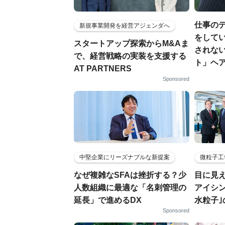
仕事の
新規事業開発を経営アジェンダへ
をしてい
スタートアップ探索からM&Aま
されな
で、経営戦略の実装を支援する
ト」ヘ
AT PARTNERS
Sponsored
中堅企業にリーズナブルな新提案
微粒子工
なぜ複雑なSFAは挫折する？少
目に見
人数組織に最適な「名刺管理の
アイシ
延長」で進めるDX
水粒子
Sponsored