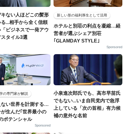
デキない人ほどこの髪形
新しい形の福利厚生として活用
る...相手から全く信頼
ホテルと別荘の利点を凝縮…経
い「ビジネスで一発アウ
営者が選ぶシェア別荘
アスタイル3選
｢GLAMDAY STYLE｣
Sponsored
小泉進次郎氏でも、高市早苗氏
学の専門家が解説
でもない...いま自民党内で急浮
えない世界を計測する…
上している「次の首相」有力候
ンが生んだ｢世界最小の
補の意外な名前
｣のポテンシャル
Sponsored