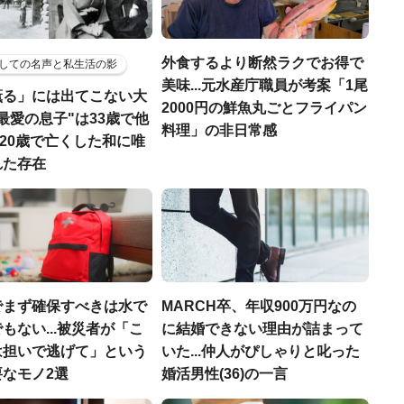
外食するより断然ラクでお得で
しての名声と私生活の影
美味...元水産庁職員が考案「1尾
薫る」には出てこない大
2000円の鮮魚丸ごとフライパン
最愛の息子"は33歳で他
料理」の非日常感
娘も20歳で亡くした和に唯
れた存在
でまず確保すべきは水で
MARCH卒、年収900万円なの
もない...被災者が「こ
に結婚できない理由が詰まって
は担いで逃げて」という
いた...仲人がぴしゃりと叱った
なモノ2選
婚活男性(36)の一言