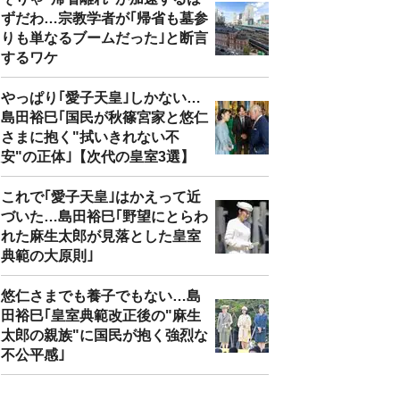
ずだわ…宗教学者が｢帰省も墓参
りも単なるブームだった｣と断言
するワケ
やっぱり｢愛子天皇｣しかない…
島田裕巳｢国民が秋篠宮家と悠仁
さまに抱く"拭いきれない不
安"の正体｣【次代の皇室3選】
これで｢愛子天皇｣はかえって近
づいた…島田裕巳｢野望にとらわ
れた麻生太郎が見落とした皇室
典範の大原則｣
悠仁さまでも養子でもない…島
田裕巳｢皇室典範改正後の"麻生
太郎の親族"に国民が抱く強烈な
不公平感｣