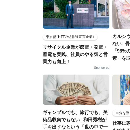
カルシ
東京都｢HTT取組推進宣言企業｣
ない..
リサイクル企業が節電・発電・
「98%
蓄電を実践、社員のやる気と営
素」を
業力も向上！
Sponsored
ギャンブルでも、旅行でも、美
自分を整
術品収集でもない...和田秀樹が
仕事に
手を出すなという「世の中で一