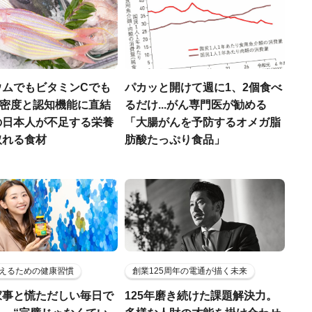
ウムでもビタミンCでも
パカッと開けて週に1、2個食べ
.骨密度と認知機能に直結
るだけ...がん専門医が勧める
の日本人が不足する栄養
「大腸がんを予防するオメガ脂
取れる食材
肪酸たっぷり食品」
えるための健康習慣
創業125周年の電通が描く未来
家事と慌ただしい毎日で
125年磨き続けた課題解決力。