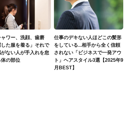
シャワー、洗顔、歯磨
仕事のデキない人ほどこの髪形
濯した服を着る」それで
をしている...相手から全く信頼
感がない人が手入れを怠
されない「ビジネスで一発アウ
る体の部位
ト」ヘアスタイル3選【2025年9
月BEST】