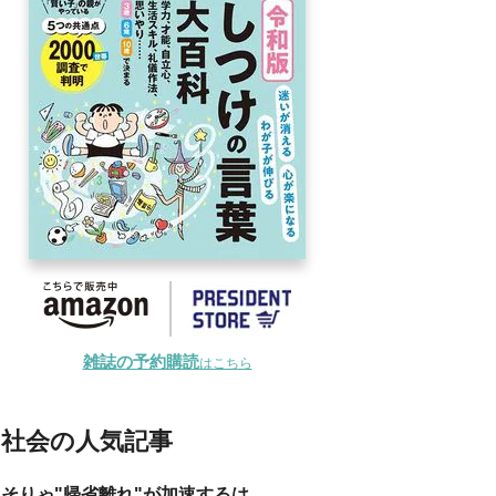
雑誌の予約購読
はこちら
社会の人気記事
そりゃ"帰省離れ"が加速するは