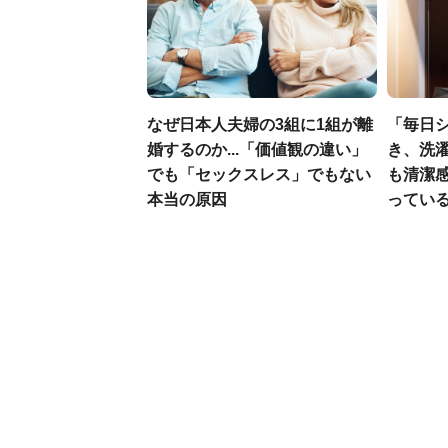
なぜ日本人夫婦の3組に1組が離
「毎日
婚するのか...「価値観の違い」
き、洗
でも「セックスレス」でもない
も清潔
本当の原因
ってい