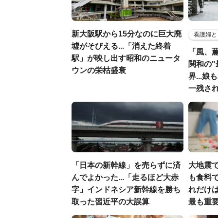
新大阪駅から15分なのに巨大廃
看護婦と
墟がそびえる...「消えた終着
「風、
駅」が映し出す昭和のニュータ
関和の"
ウンの栄枯盛衰
界...
一残さ
「日本の新幹線」を売らずに済
大地震
んでよかった...「走るほど大赤
も食料で
字」インドネシア新幹線を勝ち
れだけ
取った習近平の大誤算
最も重要