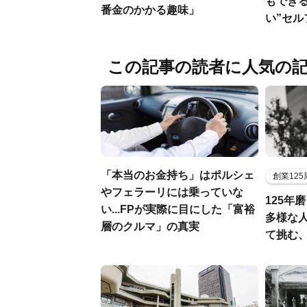
もでき
番金のかかる趣味」
い”セ
この記事の読者に人気の
「本当のお金持ち」はポルシェ
創業12
やフェラーリには乗っていな
125年
い...FPが実際に目にした「富裕
多様な
層のクルマ」の真実
て挑む