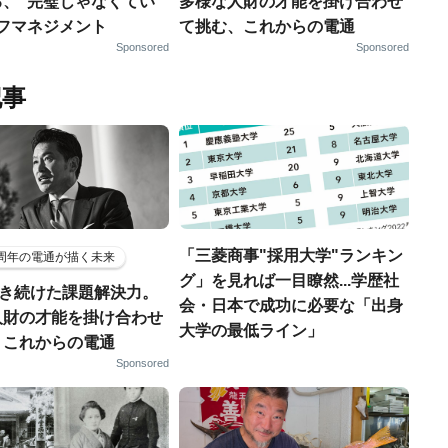
る、“完璧じゃなくてい
多様な人財の才能を掛け合わせ
ルフマネジメント
て挑む、これからの電通
Sponsored
Sponsored
記事
「三菱商事"採用大学"ランキン
5周年の電通が描く未来
グ」を見れば一目瞭然...学歴社
磨き続けた課題解決力。
会・日本で成功に必要な「出身
人財の才能を掛け合わせ
大学の最低ライン」
、これからの電通
Sponsored