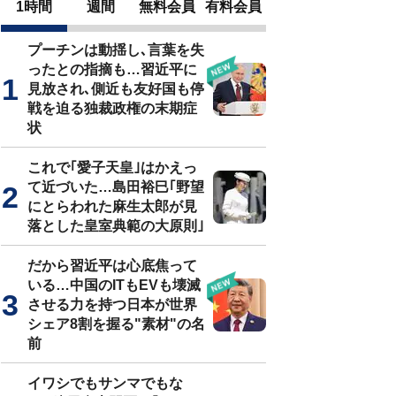
1時間
週間
無料会員
有料会員
プーチンは動揺し､言葉を失
ったとの指摘も…習近平に
見放され､側近も友好国も停
戦を迫る独裁政権の末期症
状
これで｢愛子天皇｣はかえっ
て近づいた…島田裕巳｢野望
にとらわれた麻生太郎が見
落とした皇室典範の大原則｣
だから習近平は心底焦って
いる…中国のITもEVも壊滅
させる力を持つ日本が世界
シェア8割を握る"素材"の名
前
イワシでもサンマでもな