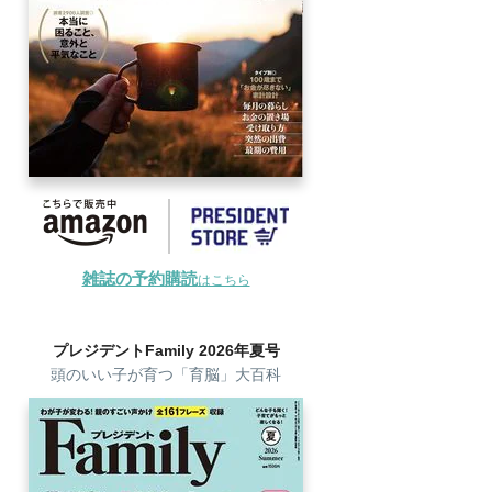
雑誌の予約購読
はこちら
プレジデントFamily 2026年夏号
頭のいい子が育つ「育脳」大百科