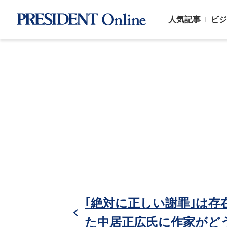
人気記事
ビジ
｢絶対に正しい謝罪｣は存
た中居正広氏に作家がど