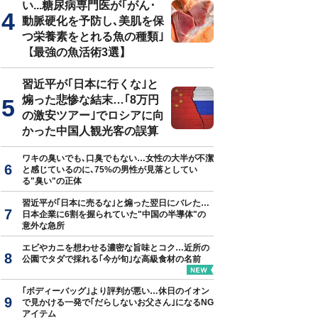
い...糖尿病専門医が｢がん･
動脈硬化を予防し､美肌を保
つ栄養素をとれる魚の種類｣
【最強の魚活術3選】
真はイメージです
習近平が｢日本に行くな｣と
煽った悲惨な結末…｢8万円
の激安ツアー｣でロシアに向
かった中国人観光客の誤算
ワキの臭いでも､口臭でもない…女性の大半が不潔
と感じているのに､75%の男性が見落としてい
る"臭い"の正体
習近平が｢日本に売るな｣と煽った翌日にバレた…
日本企業に6割を握られていた"中国の半導体"の
意外な急所
エビやカニを想わせる濃密な旨味とコク…近所の
公園でタダで採れる｢今が旬｣な高級食材の名前
｢ボディーバッグ｣より評判が悪い…休日のイオン
で見かける一発で｢だらしないお父さん｣になるNG
アイテム