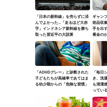
「日本の新幹線」を売らずに済
ギャン
んでよかった...「走るほど大赤
術品収集
字」インドネシア新幹線を勝ち
手を出
取った習近平の大誤算
番金の
「ADHDグレー」と診断された
「毎日
子どもたちが高確率であてはま
き、洗
る幼少期からの「危険な習慣」
も清潔
ってい