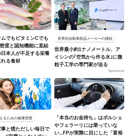
ウムでもビタミンCでも
世界的自動車部品メーカーの挑戦
.骨密度と認知機能に直結
世界最小約1ナノメートル、ア
の日本人が不足する栄養
イシンの｢空気から作る水｣に微
取れる食材
粒子工学の専門家が迫る
Sponsored
「本当のお金持ち」はポルシェ
えるための健康習慣
やフェラーリには乗っていな
家事と慌ただしい毎日で
い...FPが実際に目にした「富裕