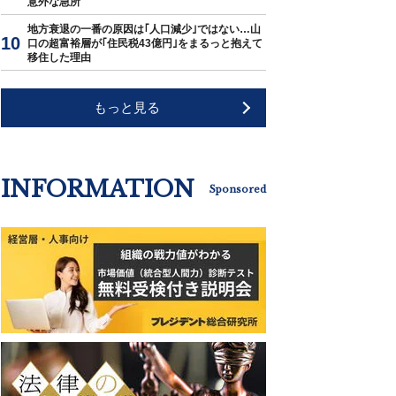
意外な急所
地方衰退の一番の原因は｢人口減少｣ではない…山
口の超富裕層が｢住民税43億円｣をまるっと抱えて
移住した理由
もっと見る
INFORMATION
Sponsored