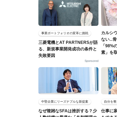
カルシ
事業ポートフォリオの変革に挑戦
ない..
三菱電機とAT PARTNERSが語
「98%
る、新規事業開発成功の条件と
素」を
失敗要因
Sponsored
中堅企業にリーズナブルな新提案
自分を整
なぜ複雑なSFAは挫折する？少
仕事に