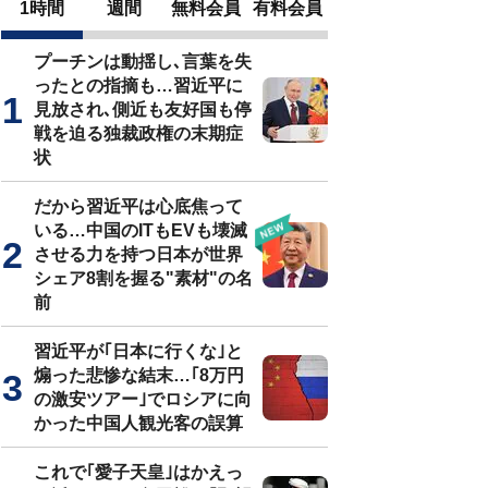
1時間
週間
無料会員
有料会員
プーチンは動揺し､言葉を失
ったとの指摘も…習近平に
見放され､側近も友好国も停
戦を迫る独裁政権の末期症
状
だから習近平は心底焦って
いる…中国のITもEVも壊滅
させる力を持つ日本が世界
シェア8割を握る"素材"の名
前
習近平が｢日本に行くな｣と
煽った悲惨な結末…｢8万円
の激安ツアー｣でロシアに向
かった中国人観光客の誤算
これで｢愛子天皇｣はかえっ