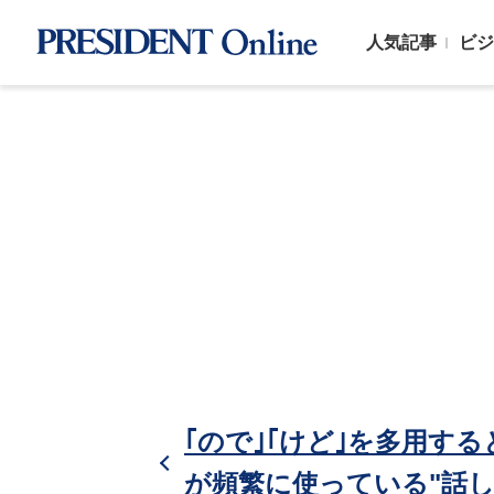
人気記事
ビジ
｢ので｣｢けど｣を多用す
が頻繁に使っている"話し