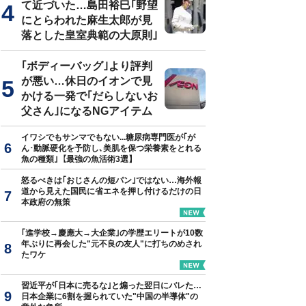
て近づいた…島田裕巳｢野望
にとらわれた麻生太郎が見
落とした皇室典範の大原則｣
久美子『緊張しても「うまく話せる人」と「話せない人」の習慣』（明
｢ボディーバッグ｣より評判
が悪い…休日のイオンで見
かける一発で｢だらしないお
父さん｣になるNGアイテム
イワシでもサンマでもない...糖尿病専門医が｢が
ん･動脈硬化を予防し､美肌を保つ栄養素をとれる
魚の種類｣【最強の魚活術3選】
怒るべきは｢おじさんの短パン｣ではない…海外報
道から見えた国民に省エネを押し付けるだけの日
本政府の無策
｢進学校→慶應大→大企業｣の学歴エリートが10数
年ぶりに再会した"元不良の友人"に打ちのめされ
たワケ
習近平が｢日本に売るな｣と煽った翌日にバレた…
日本企業に6割を握られていた"中国の半導体"の