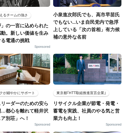
小泉進次郎氏でも、高市早苗氏
えるチームの強さ
でもない...いま自民党内で急浮
が」の一言に込められた
上している「次の首相」有力候
感動。新しい価値を生み
補の意外な名前
ける電通の挑戦
Sponsored
クが細やかにサポート
東京都｢HTT取組推進宣言企業｣
スリーダーのための安ら
リサイクル企業が節電・発電・
間…都心を離れて軽井沢
蓄電を実践、社員のやる気と営
ェア別荘」へ！
業力も向上！
Sponsored
Sponsored