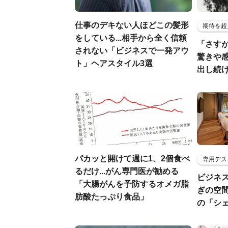
仕事のデキない人ほどこの髪形
期待を超
をしている...相手から全く信頼
「さす
されない「ビジネスで一発アウ
驚きや
ト」ヘアスタイル3選
出し続
パカッと開けて週に1、2個食べ
専用デス
るだけ...がん専門医が勧める
ビジネ
「大腸がんを予防するオメガ脂
ぎの空
肪酸たっぷり食品」
の「シ