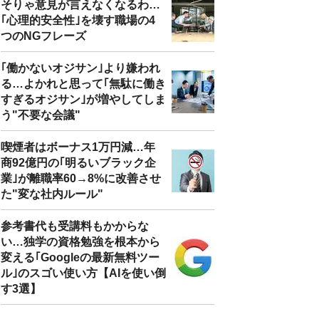
そりゃ意見が言えなくなるわ…
｢心理的安全性｣を壊す職場の4
つのNGフレーズ
｢働かないオジサン｣より嫌われ
る…よかれと思って｢無駄に働き
すぎるオジサン｣が増やしてしま
う"不要な会議"
喫煙者はボーナス1万円減…年
商92億円の｢明るいブラック企
業｣が離職率60→8%に改善させ
た"変な社内ルール"
参考書代も受講料もかからな
い…独学の資格勉強を根本から
変える｢Googleの最新無料ツー
ル｣のスゴい使い方【AIを使い倒
す3選】