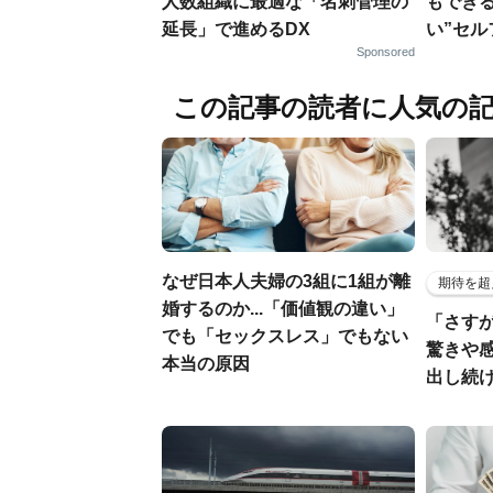
人数組織に最適な「名刺管理の
もでき
延長」で進めるDX
い”セ
Sponsored
この記事の読者に人気の
なぜ日本人夫婦の3組に1組が離
期待を超
婚するのか...「価値観の違い」
「さす
でも「セックスレス」でもない
驚きや
本当の原因
出し続