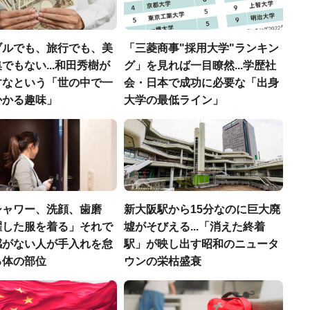
ブルでも、旅行でも、美
「三菱商事"採用大学"ランキン
でもない...和田秀樹が
グ」を見れば一目瞭然...学歴社
すなという「世の中で一
会・日本で成功に必要な「出身
かかる趣味」
大学の最低ライン」
シャワー、洗顔、歯磨
新大阪駅から15分なのに巨大廃
濯した服を着る」それで
墟がそびえる...「消えた終着
感がない人が手入れを怠
駅」が映し出す昭和のニュータ
る体の部位
ウンの栄枯盛衰