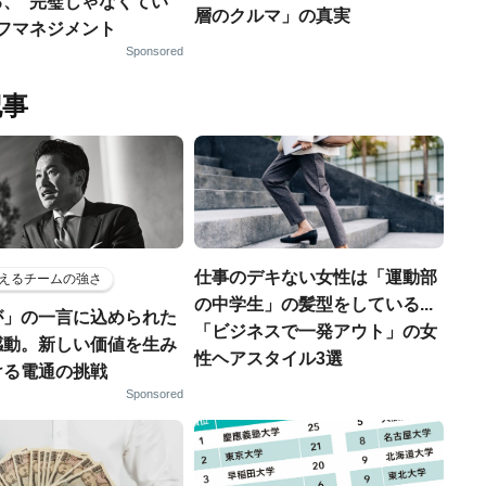
る、“完璧じゃなくてい
層のクルマ」の真実
ルフマネジメント
Sponsored
記事
仕事のデキない女性は「運動部
えるチームの強さ
の中学生」の髪型をしている...
が」の一言に込められた
「ビジネスで一発アウト」の女
感動。新しい価値を生み
性ヘアスタイル3選
ける電通の挑戦
Sponsored