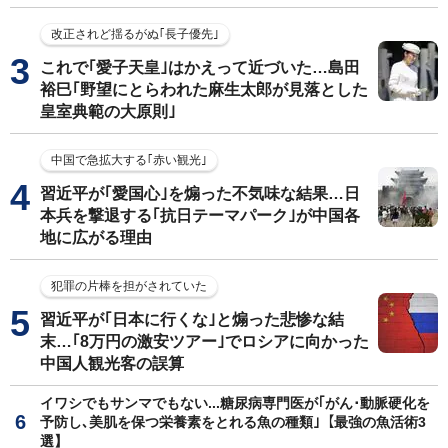
改正されど揺るがぬ｢長子優先｣
これで｢愛子天皇｣はかえって近づいた…島田
裕巳｢野望にとらわれた麻生太郎が見落とした
皇室典範の大原則｣
中国で急拡大する｢赤い観光｣
習近平が｢愛国心｣を煽った不気味な結果…日
本兵を撃退する｢抗日テーマパーク｣が中国各
地に広がる理由
犯罪の片棒を担がされていた
習近平が｢日本に行くな｣と煽った悲惨な結
末…｢8万円の激安ツアー｣でロシアに向かった
中国人観光客の誤算
イワシでもサンマでもない...糖尿病専門医が｢がん･動脈硬化を
予防し､美肌を保つ栄養素をとれる魚の種類｣【最強の魚活術3
選】