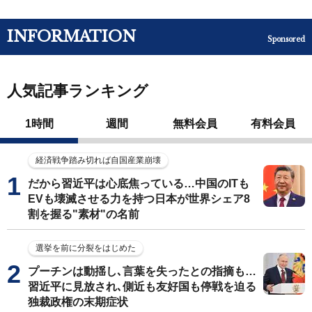
INFORMATION
Sponsored
人気記事ランキング
1時間
週間
無料会員
有料会員
経済戦争踏み切れば自国産業崩壊
だから習近平は心底焦っている…中国のITも
EVも壊滅させる力を持つ日本が世界シェア8
割を握る"素材"の名前
選挙を前に分裂をはじめた
プーチンは動揺し､言葉を失ったとの指摘も…
習近平に見放され､側近も友好国も停戦を迫る
独裁政権の末期症状