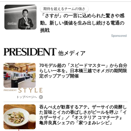
期待を超えるチームの強さ
「さすが」の一言に込められた驚きや感
動。新しい価値を生み出し続ける電通の
挑戦
Sponsored
70モデル超の「スピードマスター」から自分
らしい一本を。日本橋三越でオメガの期間限
定ポップアップ開催
トップページへ
吞んべえが歓喜するアテ。ザーサイの発酵し
た旨味とイカの香ばしさがビールを呼ぶ「イ
カザーサイ」／『オステリア コマチーナ』
⻲井良真シェフの「家つまみレシピ」