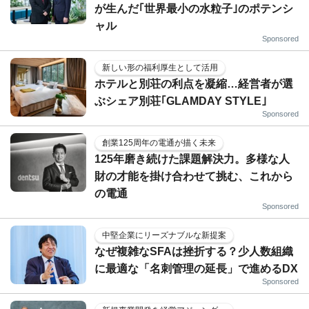
が生んだ｢世界最小の水粒子｣のポテンシ
ャル
Sponsored
新しい形の福利厚生として活用
ホテルと別荘の利点を凝縮…経営者が選
ぶシェア別荘｢GLAMDAY STYLE｣
Sponsored
創業125周年の電通が描く未来
125年磨き続けた課題解決力。多様な人
財の才能を掛け合わせて挑む、これから
の電通
Sponsored
中堅企業にリーズナブルな新提案
なぜ複雑なSFAは挫折する？少人数組織
に最適な「名刺管理の延長」で進めるDX
Sponsored