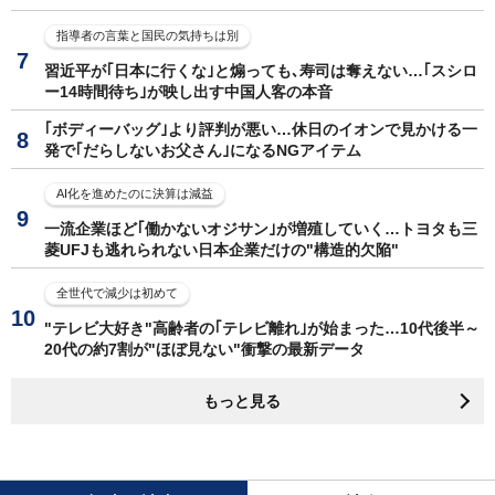
指導者の言葉と国民の気持ちは別
習近平が｢日本に行くな｣と煽っても､寿司は奪えない…｢スシロ
ー14時間待ち｣が映し出す中国人客の本音
｢ボディーバッグ｣より評判が悪い…休日のイオンで見かける一
発で｢だらしないお父さん｣になるNGアイテム
AI化を進めたのに決算は減益
一流企業ほど｢働かないオジサン｣が増殖していく…トヨタも三
菱UFJも逃れられない日本企業だけの"構造的欠陥"
全世代で減少は初めて
"テレビ大好き"高齢者の｢テレビ離れ｣が始まった…10代後半～
20代の約7割が"ほぼ見ない"衝撃の最新データ
もっと見る