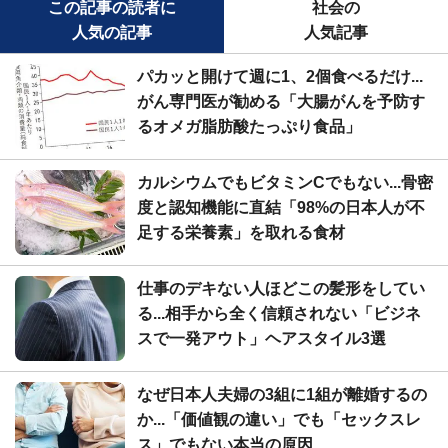
この記事の読者に
社会の
人気の記事
人気記事
パカッと開けて週に1、2個食べるだけ...
がん専門医が勧める「大腸がんを予防す
るオメガ脂肪酸たっぷり食品」
カルシウムでもビタミンCでもない...骨密
度と認知機能に直結「98%の日本人が不
足する栄養素」を取れる食材
仕事のデキない人ほどこの髪形をしてい
る...相手から全く信頼されない「ビジネ
スで一発アウト」ヘアスタイル3選
なぜ日本人夫婦の3組に1組が離婚するの
か...「価値観の違い」でも「セックスレ
ス」でもない本当の原因