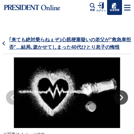
会員登録
検索
ログイン
｢来ても絶対乗らねぇぞ｣心筋梗塞疑いの老父が"救急車拒
否"…結局､逝かせてしまった40代ひとり息子の悔恨