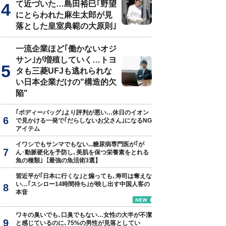
て近づいた…島田裕巳｢野望
にとらわれた麻生太郎が見
落とした皇室典範の大原則｣
や『ファンは少ないほうが稼げます』（WAVE出版）
一流企業ほど｢働かないオジ
サン｣が増殖していく…トヨ
タも三菱UFJも逃れられな
い日本企業だけの"構造的欠
陥"
｢ボディーバッグ｣より評判が悪い…休日のイオン
で見かける一発で｢だらしないお父さん｣になるNG
アイテム
イワシでもサンマでもない...糖尿病専門医が｢が
ん･動脈硬化を予防し､美肌を保つ栄養素をとれる
魚の種類｣【最強の魚活術3選】
習近平が｢日本に行くな｣と煽っても､寿司は奪えな
い…｢スシロー14時間待ち｣が映し出す中国人客の
本音
ワキの臭いでも､口臭でもない…女性の大半が不潔
と感じているのに､75%の男性が見落としてい