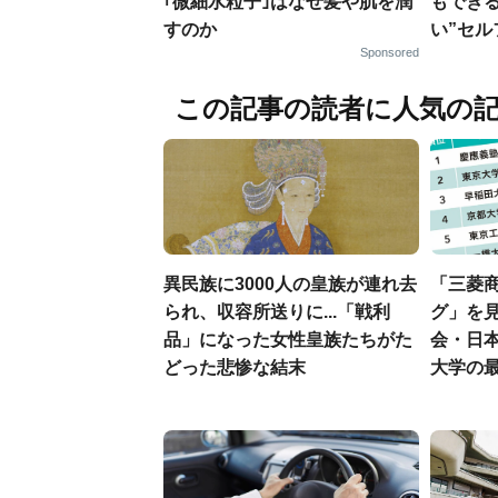
｢微細水粒子｣はなぜ髪や肌を潤
もでき
すのか
い”セ
Sponsored
この記事の読者に人気の
異民族に3000人の皇族が連れ去
「三菱商
られ、収容所送りに...「戦利
グ」を見
品」になった女性皇族たちがた
会・日
どった悲惨な結末
大学の