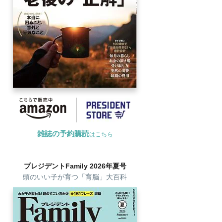
雑誌の予約購読
はこちら
プレジデントFamily 2026年夏号
頭のいい子が育つ「育脳」大百科