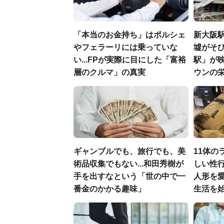
「本当のお金持ち」はポルシェ
新大阪駅
やフェラーリには乗っていな
墟がそび
い...FPが実際に目にした「富裕
駅」が
層のクルマ」の真実
ウンの
ギャンブルでも、旅行でも、美
11体の
術品収集でもない...和田秀樹が
しい性行
手を出すなという「世の中で一
人形を
番金のかかる趣味」
生活を