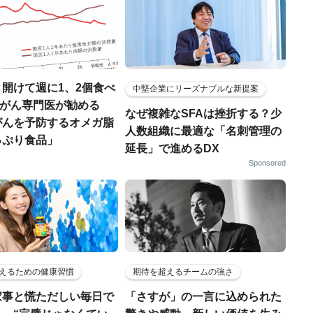
開けて週に1、2個食べ
中堅企業にリーズナブルな新提案
..がん専門医が勧める
なぜ複雑なSFAは挫折する？少
がんを予防するオメガ脂
人数組織に最適な「名刺管理の
っぷり食品」
延長」で進めるDX
Sponsored
えるための健康習慣
期待を超えるチームの強さ
家事と慌ただしい毎日で
「さすが」の一言に込められた