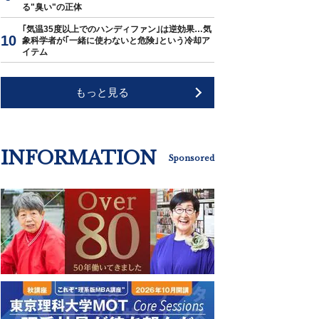
る"臭い"の正体
｢気温35度以上でのハンディファン｣は逆効果…気
象科学者が｢一緒に使わないと危険｣という冷却ア
イテム
もっと見る
INFORMATION
Sponsored