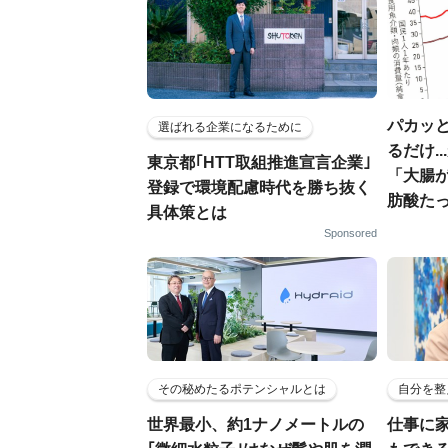
パカッと
選ばれる企業になるために
るだけ.
東京都｢HTT取組推進宣言企業｣
「大腸
登録で環境配慮時代を勝ち抜く
肪酸た
具体策とは
Sponsored
その秘めたるポテンシャルとは
自分を整
世界最小、約1ナノメートルの
仕事に