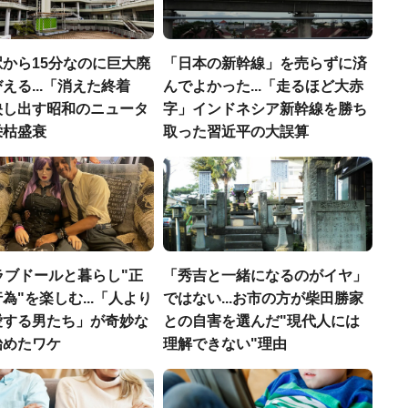
から15分なのに巨大廃
「日本の新幹線」を売らずに済
える...「消えた終着
んでよかった...「走るほど大赤
映し出す昭和のニュータ
字」インドネシア新幹線を勝ち
栄枯盛衰
取った習近平の大誤算
ラブドールと暮らし"正
「秀吉と一緒になるのがイヤ」
為"を楽しむ...「人より
ではない...お市の方が柴田勝家
愛する男たち」が奇妙な
との自害を選んだ"現代人には
始めたワケ
理解できない"理由