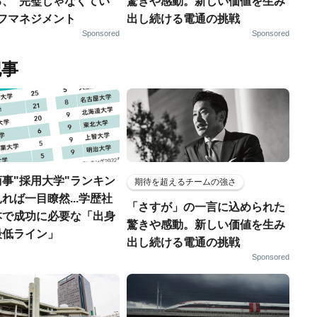
る、“完璧じゃなくてい
驚きや感動。新しい価値を生み
ルフマネジメント
出し続ける電通の挑戦
Sponsored
Sponsored
記事
事"採用大学"ランキン
期待を超えるチームの強さ
れば一目瞭然...学歴社
「さすが」の一言に込められた
本で成功に必要な「出身
驚きや感動。新しい価値を生み
最低ライン」
出し続ける電通の挑戦
Sponsored