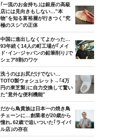
｢一流のお金持ち｣は銀座の高級
店には見向きもしない…"本
物"を知る富裕層が行きつく"究
極のスシ"の正体
中国に進出しなくてよかった…
93年続く14人の町工場が｢メイ
ド･イン･ジャパンの鉛筆削り｣で
シェア8割のワケ
洗うのはお尻だけでない…
TOTO製ウォシュレット→｢4万
円の東芝製｣に自力交換して驚い
た"意外な便利機能"
だから鳥貴族は日本一の焼き鳥
チェーンに…創業者が20歳から
憧れ､62歳で追いついた｢ライバ
ル店｣の存在