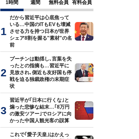
1時間
週間
無料会員
有料会員
だから習近平は心底焦って
いる…中国のITもEVも壊滅
させる力を持つ日本が世界
シェア8割を握る"素材"の名
前
プーチンは動揺し､言葉を失
ったとの指摘も…習近平に
見放され､側近も友好国も停
戦を迫る独裁政権の末期症
状
習近平が｢日本に行くな｣と
煽った悲惨な結末…｢8万円
の激安ツアー｣でロシアに向
かった中国人観光客の誤算
これで｢愛子天皇｣はかえっ