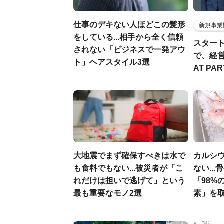
仕事のデキない人ほどこの髪形
新規事業
をしている...相手から全く信頼
スター
されない「ビジネスで一発アウ
で、経
ト」ヘアスタイル3選
AT PA
大地震でまず確保すべきは水で
カルシ
も食料でもない...被災者が「こ
ない..
れだけは担いで逃げて」という
「98%
最も重要なモノ2選
素」を