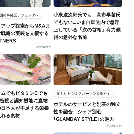
小泉進次郎氏でも、高市早苗氏
開発を経営アジェンダへ
でもない...いま自民党内で急浮
トアップ探索からM&Aま
上している「次の首相」有力候
営戦略の実装を支援する
補の意外な名前
RTNERS
Sponsored
ウムでもビタミンCでも
忙しいビジネスパーソンを癒やす
.骨密度と認知機能に直結
ホテルのサービスと別荘の独立
の日本人が不足する栄養
性を融合…シェア別荘
取れる食材
｢GLAMDAY STYLE｣の魅力
Sponsored