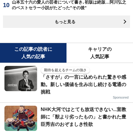
山本五十六の愛人の芸者について書き､初版は絶版…阿川弘之
のベストセラー小説がたどった"その後"
もっと見る
この記事の読者に
キャリアの
人気の記事
人気記事
期待を超えるチームの強さ
「さすが」の一言に込められた驚きや感
動。新しい価値を生み出し続ける電通の
挑戦
Sponsored
NHK大河ではとても放送できない...宣教
師に「獣より劣ったもの」と書かれた豊
臣秀吉のおぞましき性欲