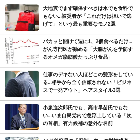
大地震でまず確保すべきは水でも食料で
もない...被災者が「これだけは担いで逃
げて」という最も重要なモノ2選
パカッと開けて週に1、2個食べるだけ...
がん専門医が勧める「大腸がんを予防す
るオメガ脂肪酸たっぷり食品」
仕事のデキない人ほどこの髪形をしてい
る...相手から全く信頼されない「ビジネ
スで一発アウト」ヘアスタイル3選
小泉進次郎氏でも、高市早苗氏でもな
い...いま自民党内で急浮上している「次
の首相」有力候補の意外な名前