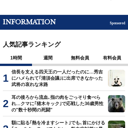
INFORMATION
Sponsored
人気記事ランキング
1時間
週間
無料会員
有料会員
信長を支える四天王の一人だったのに…秀吉
にハメられて｢清須会議｣に出席できなかった
武将の哀れな末路
耳の後ろから流血､指の肉をごっそり食べら
れ…クマに｢猪木キック｣で応戦した36歳男性
の"数十秒間の死闘"
額に貼る｢熱を冷ますシート｣でも､首にかける