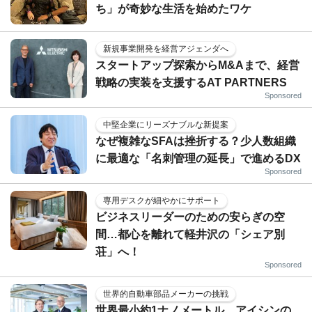
ち」が奇妙な生活を始めたワケ
新規事業開発を経営アジェンダへ
スタートアップ探索からM&Aまで、経営
戦略の実装を支援するAT PARTNERS
Sponsored
中堅企業にリーズナブルな新提案
なぜ複雑なSFAは挫折する？少人数組織
に最適な「名刺管理の延長」で進めるDX
Sponsored
専用デスクが細やかにサポート
ビジネスリーダーのための安らぎの空
間…都心を離れて軽井沢の「シェア別
荘」へ！
Sponsored
世界的自動車部品メーカーの挑戦
世界最小約1ナノメートル、アイシンの