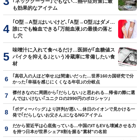
｢ネッククーラー｣でもない…熱中症対策に最
も効果的なアイテム
｢O型→A型｣はいいけど､｢A型→O型｣はダメ…
誰にでも輸血できる｢万能血液｣の最後の落と
し穴
味噌汁に入れて食べるだけ…医師が｢血糖値ス
パイクを抑える｣という冷蔵庫に常備したい食
材
｢高収入の人ほど幸せ｣は間違いだった…世界160カ国研究で分
かった｢幸福を感じにくくなる年収｣の分岐点
襟付きなのに周囲から｢だらしない｣と思われる…帰省の際に選
んではいけない｢ユニクロの2990円のポロシャツ｣
｢ボディーバッグ｣より評判が悪い…休日のイオンで見かける一
発で｢だらしないお父さん｣になるNGアイテム
だから習近平は心底焦っている…中国のITもEVも壊滅させる力
を持つ日本が世界シェア8割を握る"素材"の名前