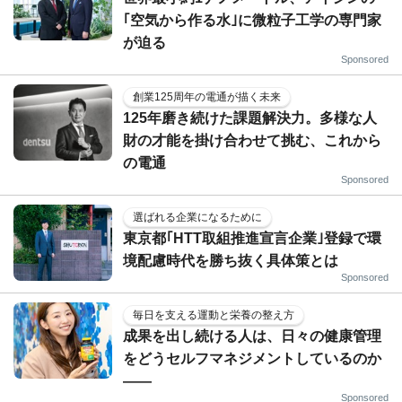
｢空気から作る水｣に微粒子工学の専門家
が迫る
Sponsored
創業125周年の電通が描く未来
125年磨き続けた課題解決力。多様な人
財の才能を掛け合わせて挑む、これから
の電通
Sponsored
選ばれる企業になるために
東京都｢HTT取組推進宣言企業｣登録で環
境配慮時代を勝ち抜く具体策とは
Sponsored
毎日を支える運動と栄養の整え方
成果を出し続ける人は、日々の健康管理
をどうセルフマネジメントしているのか
——
Sponsored