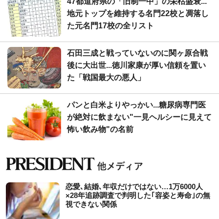
47都道府県の「旧制一中」の栄枯盛衰...
地元トップを維持する名門22校と凋落し
た元名門17校の全リスト
石田三成と戦っていないのに関ヶ原合戦
後に大出世...徳川家康が厚い信頼を置い
た「戦国最大の悪人」
パンと白米よりやっかい...糖尿病専門医
が絶対に飲まない"一見ヘルシーに見えて
怖い飲み物"の名前
恋愛､結婚､年収だけではない…1万6000人
×28年追跡調査で判明した｢容姿と寿命｣の無
視できない関係