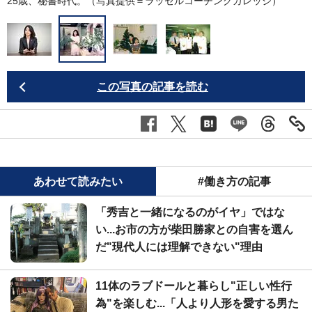
セ
25歳、秘書時代。（写真提供＝ラッセルコーチングカレッジ）
この写真の記事を読む
あわせて読みたい
#働き方の記事
「秀吉と一緒になるのがイヤ」ではな
い...お市の方が柴田勝家との自害を選ん
だ"現代人には理解できない"理由
11体のラブドールと暮らし"正しい性行
為"を楽しむ...「人より人形を愛する男た