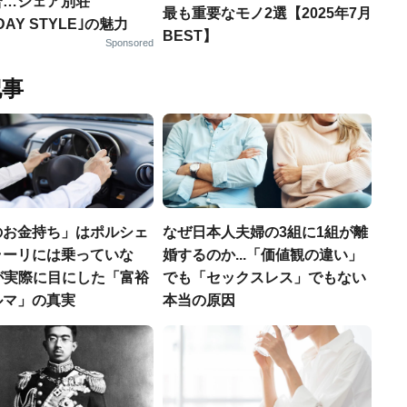
合…シェア別荘
最も重要なモノ2選【2025年7月
DAY STYLE｣の魅力
BEST】
Sponsored
記事
のお金持ち」はポルシェ
なぜ日本人夫婦の3組に1組が離
ラーリには乗っていな
婚するのか...「価値観の違い」
FPが実際に目にした「富裕
でも「セックスレス」でもない
ルマ」の真実
本当の原因