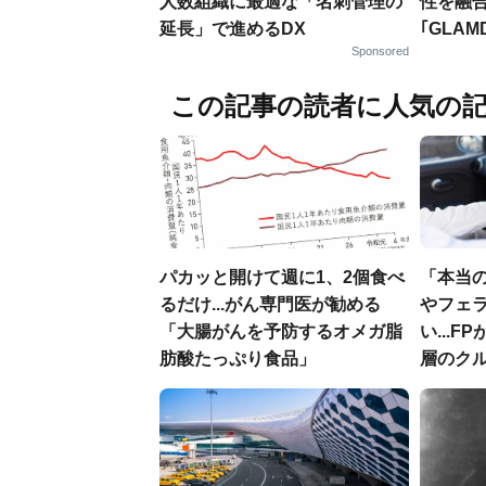
人数組織に最適な「名刺管理の
性を融
延長」で進めるDX
｢GLAM
Sponsored
この記事の読者に人気の
パカッと開けて週に1、2個食べ
「本当
るだけ...がん専門医が勧める
やフェ
「大腸がんを予防するオメガ脂
い...
肪酸たっぷり食品」
層のク