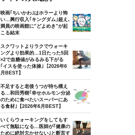
映画｢ちいかわ｣はホラーより怖
い…興行収入｢キングダム｣超え､
満員の映画館に"どよめき"が起
こる結末
スクワットよりラクでウォーキ
ングより効果的…1日たった5回
×2で血糖値がみるみる下がる
｢イスを使った体操｣【2026年6
月BEST】
不足すると老後うつが待ち構え
る…和田秀樹｢幸せホルモン分泌
のために食べたいスーパーにあ
る食材｣【2026年6月BEST】
いくらウォーキングをしてもす
べて無駄になる…医師が｢健康の
ために絶対欠かせない｣と断言す