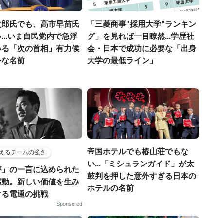
次郎氏でも、高市早苗氏
「三菱商事"採用大学"ランキン
...いま自民党内で急浮
グ」を見れば一目瞭然...学歴社
いる「次の首相」有力候
会・日本で成功に必要な「出身
外な名前
大学の最低ライン」
帝国ホテルでも椿山荘でもな
えるチームの強さ
い...「ミシュランガイド」が太
が」の一言に込められた
鼓判を押した意外すぎる日本の
感動。新しい価値を生み
ホテルの名前
ける電通の挑戦
Sponsored