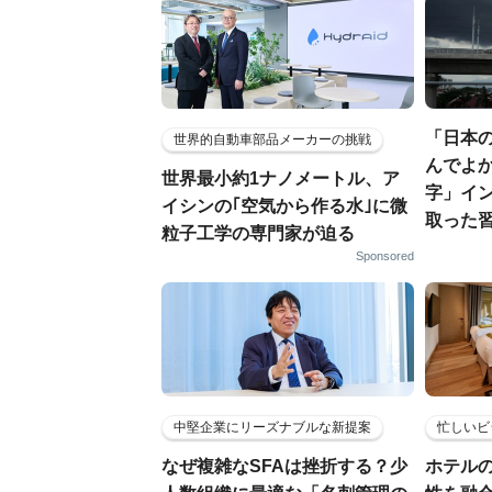
「日本
世界的自動車部品メーカーの挑戦
んでよか
世界最小約1ナノメートル、ア
字」イ
イシンの｢空気から作る水｣に微
取った
粒子工学の専門家が迫る
Sponsored
中堅企業にリーズナブルな新提案
忙しいビ
なぜ複雑なSFAは挫折する？少
ホテル