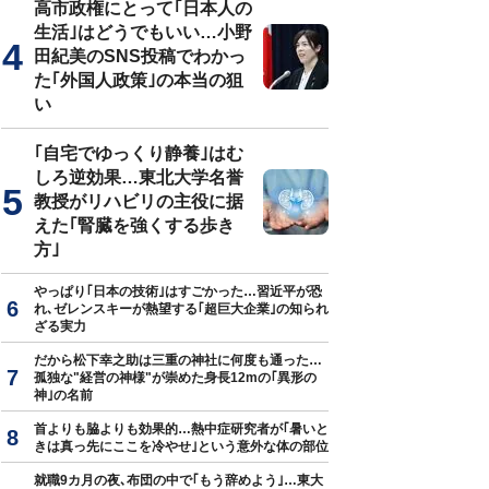
高市政権にとって｢日本人の
生活｣はどうでもいい…小野
田紀美のSNS投稿でわかっ
た｢外国人政策｣の本当の狙
い
｢自宅でゆっくり静養｣はむ
しろ逆効果…東北大学名誉
教授がリハビリの主役に据
えた｢腎臓を強くする歩き
方｣
やっぱり｢日本の技術｣はすごかった…習近平が恐
れ､ゼレンスキーが熱望する｢超巨大企業｣の知られ
ざる実力
だから松下幸之助は三重の神社に何度も通った…
孤独な"経営の神様"が崇めた身長12mの｢異形の
神｣の名前
首よりも脇よりも効果的…熱中症研究者が｢暑いと
きは真っ先にここを冷やせ｣という意外な体の部位
就職9カ月の夜､布団の中で｢もう辞めよう｣…東大