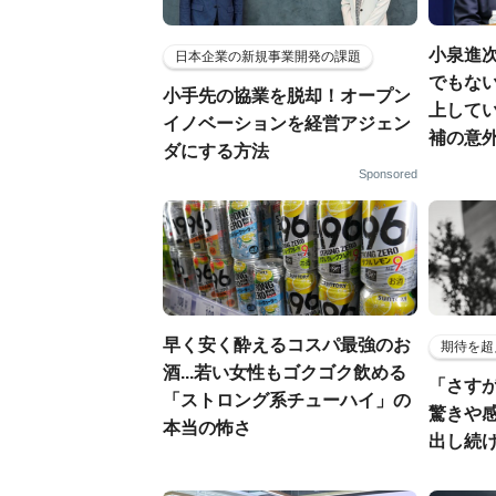
小泉進
日本企業の新規事業開発の課題
でもない
小手先の協業を脱却！オープン
上して
イノベーションを経営アジェン
補の意
ダにする方法
Sponsored
早く安く酔えるコスパ最強のお
期待を超
酒...若い女性もゴクゴク飲める
「さす
「ストロング系チューハイ」の
驚きや
本当の怖さ
出し続