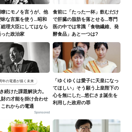
明瞭にモノを言うが、他
食前に「たった一杯」飲むだけ
昧な言葉を使う...昭和
で肝臓の脂肪を落とせる...専門
「総理大臣にしてはなら
医の中では常識「食物繊維、発
語った政治家
酵食品」あと一つは?
「ゆくゆくは愛子に天皇になっ
5周年の電通が描く未来
てほしい」そう願う上皇陛下の
磨き続けた課題解決力。
心を無にした...悠仁さま誕生を
人財の才能を掛け合わせ
利用した政府の罪
、これからの電通
Sponsored