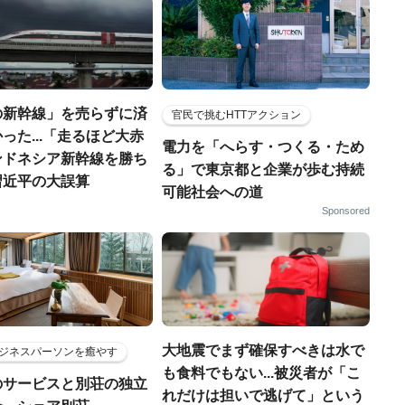
の新幹線」を売らずに済
官民で挑むHTTアクション
った...「走るほど大赤
電力を「へらす・つくる・ため
ンドネシア新幹線を勝ち
る」で東京都と企業が歩む持続
習近平の大誤算
可能社会への道
Sponsored
大地震でまず確保すべきは水で
ジネスパーソンを癒やす
も食料でもない...被災者が「こ
のサービスと別荘の独立
れだけは担いで逃げて」という