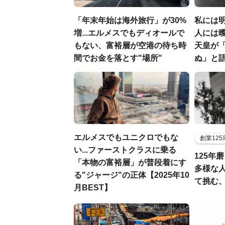
「年末年始は海外旅行」が30%
私には
増...エルメスでもディオールで
人には曖
もない、富裕層が空港の待ち時
天皇が
間でお金を落とす"場所"
ぬ」と
エルメスでもユニクロでもな
創業12
い...ファーストクラスに乗る
125年
「本物の富裕層」が普段着にす
多様な
る"ジャージ"の正体【2025年10
て挑む
月BEST】