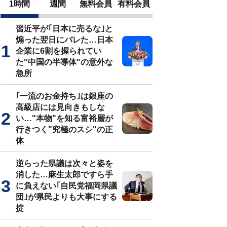
1時間
週間
無料会員
有料会員
習近平が｢日本に売るな｣と
煽った翌日にバレた…日本
企業に6割を握られてい
た"中国の半導体"の意外な
急所
｢一流のお金持ち｣は銀座の
高級店には見向きもしな
い…"本物"を知る富裕層が
行きつく"究極のスシ"の正
体
逆らった県議は次々と姿を
消した…麻生太郎ですら手
に負えない｢自民党福岡県議
団｣が県民よりも大事にする
掟