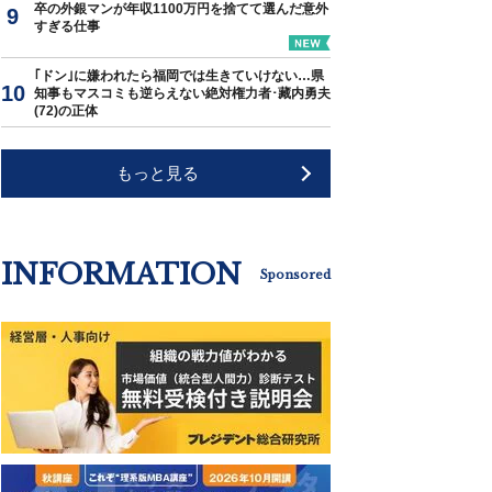
卒の外銀マンが年収1100万円を捨てて選んだ意外
すぎる仕事
｢ドン｣に嫌われたら福岡では生きていけない…県
知事もマスコミも逆らえない絶対権力者･藏内勇夫
(72)の正体
もっと見る
INFORMATION
Sponsored