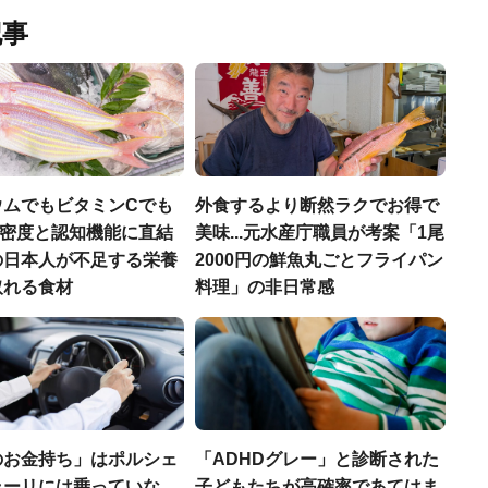
記事
ウムでもビタミンCでも
外食するより断然ラクでお得で
.骨密度と認知機能に直結
美味...元水産庁職員が考案「1尾
の日本人が不足する栄養
2000円の鮮魚丸ごとフライパン
取れる食材
料理」の非日常感
のお金持ち」はポルシェ
「ADHDグレー」と診断された
ラーリには乗っていな
子どもたちが高確率であてはま