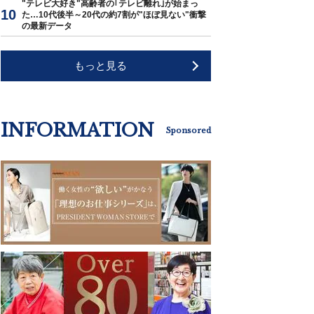
"テレビ大好き"高齢者の｢テレビ離れ｣が始まっ
た…10代後半～20代の約7割が"ほぼ見ない"衝撃
の最新データ
もっと見る
INFORMATION
Sponsored