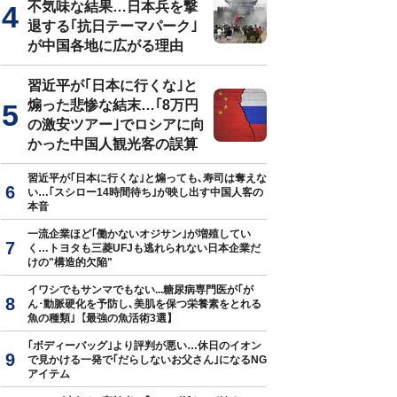
不気味な結果…日本兵を撃
退する｢抗日テーマパーク｣
 徹『トランプに学ぶ 現状打破の鉄則』（プレジデント社）
が中国各地に広がる理由
習近平が｢日本に行くな｣と
煽った悲惨な結末…｢8万円
の激安ツアー｣でロシアに向
かった中国人観光客の誤算
習近平が｢日本に行くな｣と煽っても､寿司は奪えな
い…｢スシロー14時間待ち｣が映し出す中国人客の
本音
一流企業ほど｢働かないオジサン｣が増殖してい
く…トヨタも三菱UFJも逃れられない日本企業だ
けの"構造的欠陥"
イワシでもサンマでもない...糖尿病専門医が｢が
ん･動脈硬化を予防し､美肌を保つ栄養素をとれる
魚の種類｣【最強の魚活術3選】
｢ボディーバッグ｣より評判が悪い…休日のイオン
で見かける一発で｢だらしないお父さん｣になるNG
アイテム