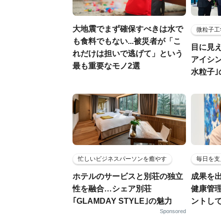
大地震でまず確保すべきは水で
微粒子工
も食料でもない...被災者が「こ
目に見
れだけは担いで逃げて」という
アイシ
最も重要なモノ2選
水粒子
忙しいビジネスパーソンを癒やす
毎日を支
ホテルのサービスと別荘の独立
成果を
性を融合…シェア別荘
健康管
｢GLAMDAY STYLE｣の魅力
ントし
Sponsored