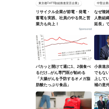
東京都｢HTT取組推進宣言企業｣
中堅企業
リサイクル企業が節電・発電・
なぜ複雑
蓄電を実践、社員のやる気と営
人数組
業力も向上！
延長」で
Sponsored
パカッと開けて週に1、2個食べ
小泉進
るだけ...がん専門医が勧める
でもない
「大腸がんを予防するオメガ脂
上して
肪酸たっぷり食品」
補の意