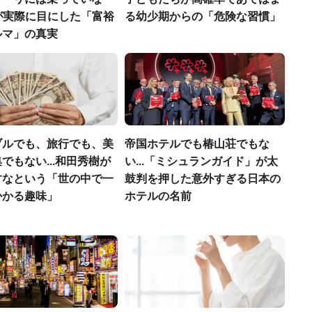
FPが実際に目にした「富裕
る幼少期からの「危険な習慣」
ルマ」の真実
ブルでも、旅行でも、美
帝国ホテルでも椿山荘でもな
でもない...和田秀樹が
い...「ミシュランガイド」が太
すなという「世の中で一
鼓判を押した意外すぎる日本の
かかる趣味」
ホテルの名前