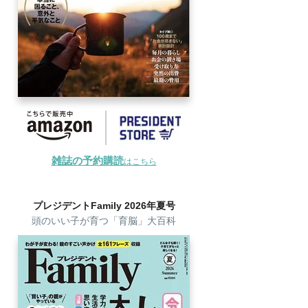
雑誌の予約購読
はこちら
プレジデントFamily 2026年夏号
頭のいい子が育つ「育脳」大百科