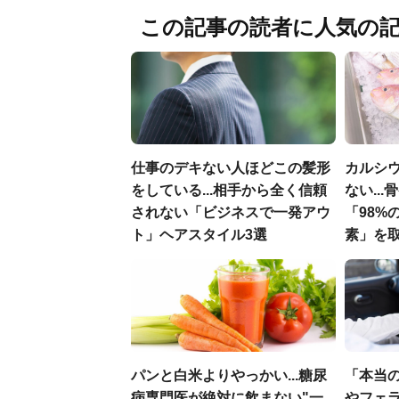
この記事の読者に人気の
仕事のデキない人ほどこの髪形
カルシ
をしている...相手から全く信頼
ない..
されない「ビジネスで一発アウ
「98%
ト」ヘアスタイル3選
素」を
パンと白米よりやっかい...糖尿
「本当
病専門医が絶対に飲まない"一
やフェ