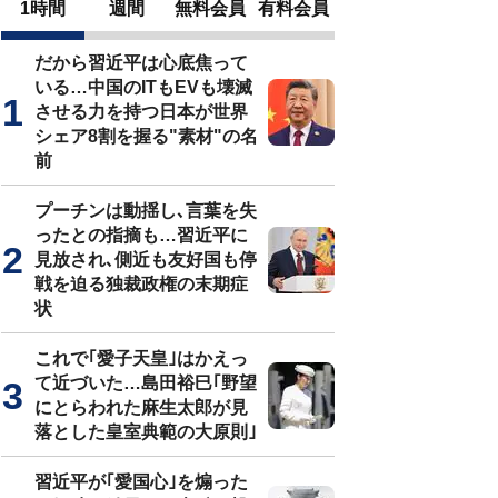
1時間
週間
無料会員
有料会員
だから習近平は心底焦って
いる…中国のITもEVも壊滅
させる力を持つ日本が世界
シェア8割を握る"素材"の名
前
プーチンは動揺し､言葉を失
ったとの指摘も…習近平に
見放され､側近も友好国も停
戦を迫る独裁政権の末期症
状
これで｢愛子天皇｣はかえっ
て近づいた…島田裕巳｢野望
にとらわれた麻生太郎が見
落とした皇室典範の大原則｣
習近平が｢愛国心｣を煽った