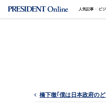
人気記事
ビジ
橋下徹｢僕は日本政府のど