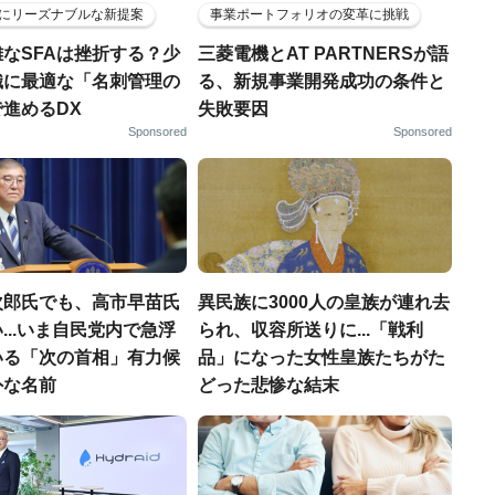
にリーズナブルな新提案
事業ポートフォリオの変革に挑戦
なSFAは挫折する？少
三菱電機とAT PARTNERSが語
織に最適な「名刺管理の
る、新規事業開発成功の条件と
進めるDX
失敗要因
Sponsored
Sponsored
次郎氏でも、高市早苗氏
異民族に3000人の皇族が連れ去
...いま自民党内で急浮
られ、収容所送りに...「戦利
いる「次の首相」有力候
品」になった女性皇族たちがた
外な名前
どった悲惨な結末