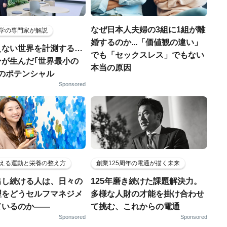
なぜ日本人夫婦の3組に1組が離
学の専門家が解説
婚するのか...「価値観の違い」
えない世界を計測する…
でも「セックスレス」でもない
ンが生んだ｢世界最小の
本当の原因
｣のポテンシャル
Sponsored
える運動と栄養の整え方
創業125周年の電通が描く未来
出し続ける人は、日々の
125年磨き続けた課題解決力。
理をどうセルフマネジメ
多様な人財の才能を掛け合わせ
ているのか——
て挑む、これからの電通
Sponsored
Sponsored