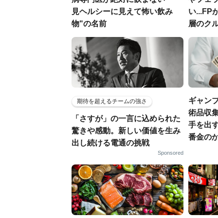
見ヘルシーに見えて怖い飲み
い...
物"の名前
層のク
ギャン
期待を超えるチームの強さ
術品収集
「さすが」の一言に込められた
手を出
驚きや感動。新しい価値を生み
番金の
出し続ける電通の挑戦
Sponsored