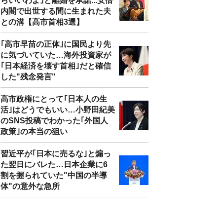
らいいわよ｣と離婚を承諾...安倍
内閣で出世する間に生まれた夫
との溝【高市首相3選】
｢高市早苗の正体｣に国民より先
に気づいていた…海外投資家が
｢日本経済を壊す首相｣だと確信
した"残念発言"
高市政権にとって｢日本人の生
活｣はどうでもいい…小野田紀美
のSNS投稿でわかった｢外国人
政策｣の本当の狙い
習近平が｢日本に売るな｣と煽っ
た翌日にバレた…日本企業に6
割を握られていた"中国の半導
体"の意外な急所