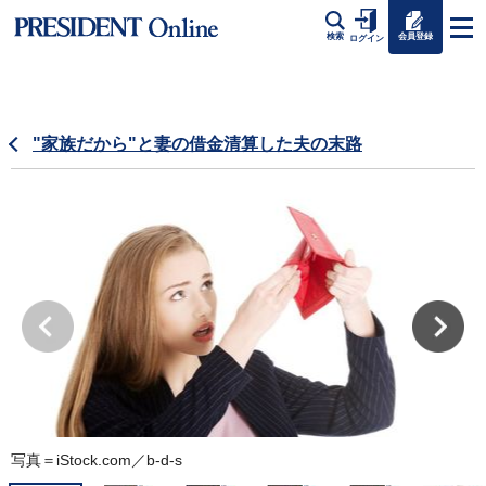
会員登録
検索
ログイン
"家族だから"と妻の借金清算した夫の末路
写真＝iStock.com／b-d-s