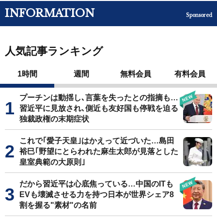
INFORMATION
Sponsored
人気記事ランキング
1時間
週間
無料会員
有料会員
プーチンは動揺し､言葉を失ったとの指摘も…
習近平に見放され､側近も友好国も停戦を迫る
独裁政権の末期症状
これで｢愛子天皇｣はかえって近づいた…島田
裕巳｢野望にとらわれた麻生太郎が見落とした
皇室典範の大原則｣
だから習近平は心底焦っている…中国のITも
EVも壊滅させる力を持つ日本が世界シェア8
割を握る"素材"の名前