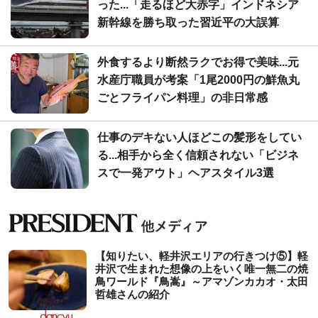
った...「走るほど大赤字」インドネシア
新幹線を勝ち取った習近平の大誤算
外食するより断然ラクでお得で美味...元
水産庁職員が考案「1尾2000円の鮮魚丸
ごとフライパン料理」の非日常感
仕事のデキない人ほどこの髪形をしてい
る...相手から全く信頼されない「ビジネ
スで一発アウト」ヘアスタイル3選
【知りたい、軽井沢エリアの行きつけ⑤】軽
井沢で生まれた想像の上をいく唯一無二の焼
鳥ワールド『鳥嵩』～アマゾンカカオ・太田
哲雄さんの紹介