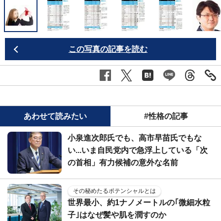
この写真の記事を読む
あわせて読みたい
#性格の記事
小泉進次郎氏でも、高市早苗氏でもな
い...いま自民党内で急浮上している「次
の首相」有力候補の意外な名前
その秘めたるポテンシャルとは
世界最小、約1ナノメートルの｢微細水粒
子｣はなぜ髪や肌を潤すのか