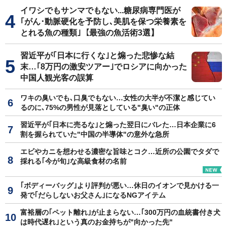
イワシでもサンマでもない...糖尿病専門医が
｢がん･動脈硬化を予防し､美肌を保つ栄養素を
とれる魚の種類｣【最強の魚活術3選】
習近平が｢日本に行くな｣と煽った悲惨な結
末…｢8万円の激安ツアー｣でロシアに向かった
中国人観光客の誤算
ワキの臭いでも､口臭でもない…女性の大半が不潔と感じてい
るのに､75%の男性が見落としている"臭い"の正体
習近平が｢日本に売るな｣と煽った翌日にバレた…日本企業に6
割を握られていた"中国の半導体"の意外な急所
エビやカニを想わせる濃密な旨味とコク…近所の公園でタダで
採れる｢今が旬｣な高級食材の名前
｢ボディーバッグ｣より評判が悪い…休日のイオンで見かける一
発で｢だらしないお父さん｣になるNGアイテム
富裕層の｢ペット離れ｣が止まらない…｢300万円の血統書付き犬
は時代遅れ｣という真のお金持ちが"向かった先"