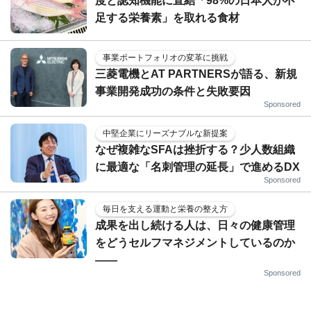
度と認知機能に直結「98%の日本人が不
足する栄養素」を取れる食材
事業ポートフォリオの変革に挑戦
三菱電機とAT PARTNERSが語る、新規
事業開発成功の条件と失敗要因
Sponsored
中堅企業にリーズナブルな新提案
なぜ複雑なSFAは挫折する？少人数組織
に最適な「名刺管理の延長」で進めるDX
Sponsored
毎日を支える運動と栄養の整え方
成果を出し続ける人は、日々の健康管理
をどうセルフマネジメントしているのか
——
Sponsored