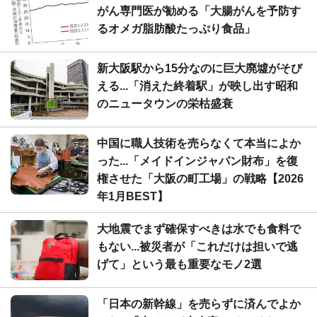
がん専門医が勧める「大腸がんを予防す
るオメガ脂肪酸たっぷり食品」
新大阪駅から15分なのに巨大廃墟がそび
える...「消えた終着駅」が映し出す昭和
のニュータウンの栄枯盛衰
中国に職人技術を売らなくて本当によか
った...「メイドインジャパン財布」を復
権させた「大阪の町工場」の戦略【2026
年1月BEST】
大地震でまず確保すべきは水でも食料で
もない...被災者が「これだけは担いで逃
げて」という最も重要なモノ2選
「日本の新幹線」を売らずに済んでよか