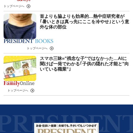
トップページへ
首よりも脇よりも効果的…熱中症研究者が
｢暑いときは真っ先にここを冷やせ｣という意
外な体の部位
トップページへ
スマホ三昧="残念な子"ではなかった…AIに
聞けば一発でわかる｢子供の隠れた才能と"向
いている職業"｣
トップページへ