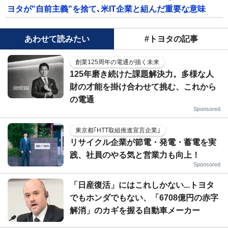
ヨタが"自前主義"を捨て､米IT企業と組んだ重要な意味
あわせて読みたい
#トヨタの記事
創業125周年の電通が描く未来
125年磨き続けた課題解決力。多様な人
財の才能を掛け合わせて挑む、これから
の電通
Sponsored
東京都｢HTT取組推進宣言企業｣
リサイクル企業が節電・発電・蓄電を実
践、社員のやる気と営業力も向上！
Sponsored
「日産復活」にはこれしかない...トヨタ
でもホンダでもない、「6708億円の赤字
解消」のカギを握る自動車メーカー