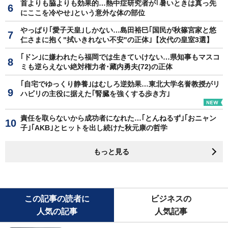
首よりも脇よりも効果的…熱中症研究者が｢暑いときは真っ先
にここを冷やせ｣という意外な体の部位
やっぱり｢愛子天皇｣しかない…島田裕巳｢国民が秋篠宮家と悠
仁さまに抱く"拭いきれない不安"の正体｣【次代の皇室3選】
｢ドン｣に嫌われたら福岡では生きていけない…県知事もマスコ
ミも逆らえない絶対権力者･藏内勇夫(72)の正体
｢自宅でゆっくり静養｣はむしろ逆効果…東北大学名誉教授がリ
ハビリの主役に据えた｢腎臓を強くする歩き方｣
責任を取らないから成功者になれた…｢とんねるず｣｢おニャン
子｣｢AKB｣とヒットを出し続けた秋元康の哲学
もっと見る
この記事の読者に
ビジネスの
人気の記事
人気記事