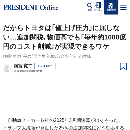
会員登録
検索
ログイン
だからトヨタは｢値上げ圧力｣に屈しな
い…追加関税､物価高でも｢毎年約1000億
円のコスト削減｣が実現できるワケ
佐藤恒治社長の｢国内生産300万台を守る｣の意味
雨宮 寛二
+フォロー
淑徳大学経営学部教授
自動車メーカー各社の2025年3月期決算が出そろった。
トランプ大統領が発動した25％の追加関税にどう対応する