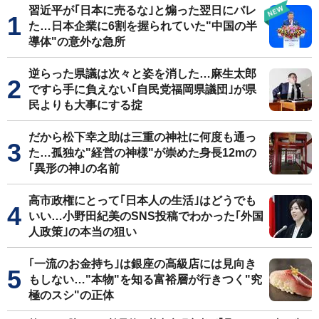
習近平が｢日本に売るな｣と煽った翌日にバレ
た…日本企業に6割を握られていた"中国の半
導体"の意外な急所
逆らった県議は次々と姿を消した…麻生太郎
ですら手に負えない｢自民党福岡県議団｣が県
民よりも大事にする掟
だから松下幸之助は三重の神社に何度も通っ
た…孤独な"経営の神様"が崇めた身長12mの
｢異形の神｣の名前
高市政権にとって｢日本人の生活｣はどうでも
いい…小野田紀美のSNS投稿でわかった｢外国
人政策｣の本当の狙い
｢一流のお金持ち｣は銀座の高級店には見向き
もしない…"本物"を知る富裕層が行きつく"究
極のスシ"の正体