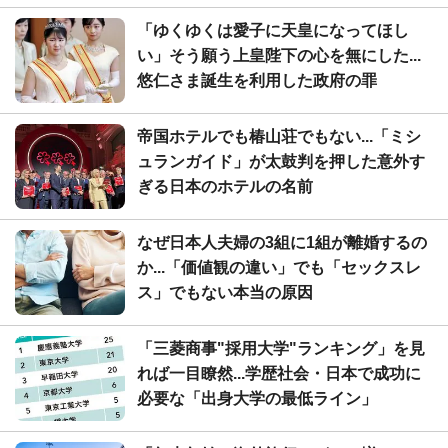
「ゆくゆくは愛子に天皇になってほし
い」そう願う上皇陛下の心を無にした...
悠仁さま誕生を利用した政府の罪
帝国ホテルでも椿山荘でもない...「ミシ
ュランガイド」が太鼓判を押した意外す
ぎる日本のホテルの名前
なぜ日本人夫婦の3組に1組が離婚するの
か...「価値観の違い」でも「セックスレ
ス」でもない本当の原因
「三菱商事"採用大学"ランキング」を見
れば一目瞭然...学歴社会・日本で成功に
必要な「出身大学の最低ライン」