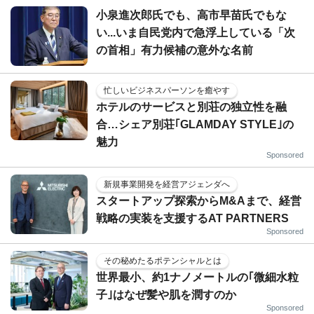
小泉進次郎氏でも、高市早苗氏でもな
い...いま自民党内で急浮上している「次
の首相」有力候補の意外な名前
忙しいビジネスパーソンを癒やす
ホテルのサービスと別荘の独立性を融
合…シェア別荘｢GLAMDAY STYLE｣の
魅力
Sponsored
新規事業開発を経営アジェンダへ
スタートアップ探索からM&Aまで、経営
戦略の実装を支援するAT PARTNERS
Sponsored
その秘めたるポテンシャルとは
世界最小、約1ナノメートルの｢微細水粒
子｣はなぜ髪や肌を潤すのか
Sponsored