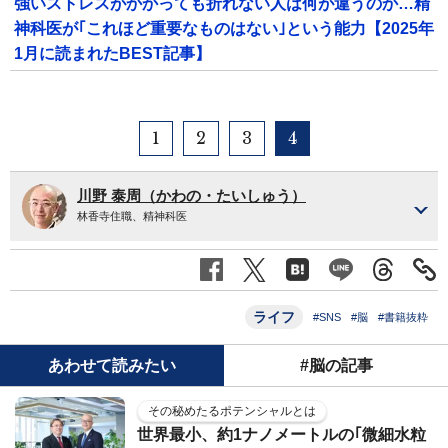
強いストレスがかかっても折れない人は何が違うのか…精
神科医が｢これほど重要なものはない｣という能力【2025年
1月に読まれたBEST記事】
1
2
3
4
川野 泰周（かわの・たいしゅう）
林香寺住職、精神科医
ライフ
#SNS
#脳
#書籍抜粋
あわせて読みたい
#脳の記事
その秘めたるポテンシャルとは
世界最小、約1ナノメートルの｢微細水粒