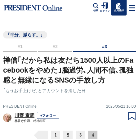
会員登録
検索
ログイン
『半分、減らす。』
#1
#2
#3
禅僧｢だから私は友だち1500人以上のFa
cebookをやめた｣脳過労､人間不信､孤独
感と無縁になるSNSの手放し方
｢もうお手上げだ｣とアカウントを消した日
PRESIDENT Online
2025/05/21 16:00
川野 泰周
+フォロー
林香寺住職、精神科医
1
2
3
4