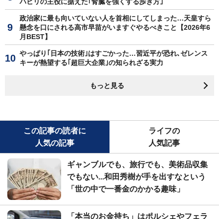
ハビリの主役に据えた｢腎臓を強くする歩き方｣
政治家に最も向いていない人を首相にしてしまった…天皇すら
懸念を口にされる高市早苗がいますぐやるべきこと【2026年6
月BEST】
やっぱり｢日本の技術｣はすごかった…習近平が恐れ､ゼレンス
キーが熱望する｢超巨大企業｣の知られざる実力
もっと見る
この記事の読者に
ライフの
人気の記事
人気記事
ギャンブルでも、旅行でも、美術品収集
でもない...和田秀樹が手を出すなという
「世の中で一番金のかかる趣味」
「本当のお金持ち」はポルシェやフェラ