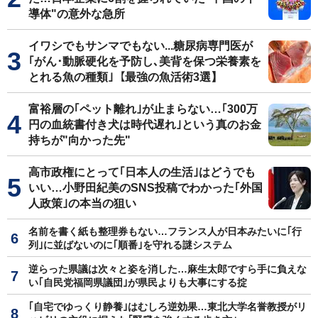
導体"の意外な急所
イワシでもサンマでもない...糖尿病専門医が
｢がん･動脈硬化を予防し､美背を保つ栄養素を
とれる魚の種類｣【最強の魚活術3選】
富裕層の｢ペット離れ｣が止まらない…｢300万
円の血統書付き犬は時代遅れ｣という真のお金
持ちが"向かった先"
高市政権にとって｢日本人の生活｣はどうでも
いい…小野田紀美のSNS投稿でわかった｢外国
人政策｣の本当の狙い
名前を書く紙も整理券もない…フランス人が日本みたいに｢行
列｣に並ばないのに｢順番｣を守れる謎システム
逆らった県議は次々と姿を消した…麻生太郎ですら手に負えな
い｢自民党福岡県議団｣が県民よりも大事にする掟
｢自宅でゆっくり静養｣はむしろ逆効果…東北大学名誉教授がリ