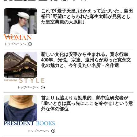
これで｢愛子天皇｣はかえって近づいた…島田
裕巳｢野望にとらわれた麻生太郎が見落とし
た皇室典範の大原則｣
トップページへ
新しい文化は安寧から生まれる。寛永行幸
400年、光悦、宗達、遠州らが彩った寛永文
化の魅力と、今年見たい名所・名作選
トップページへ
首よりも脇よりも効果的…熱中症研究者が
｢暑いときは真っ先にここを冷やせ｣という意
外な体の部位
トップページへ