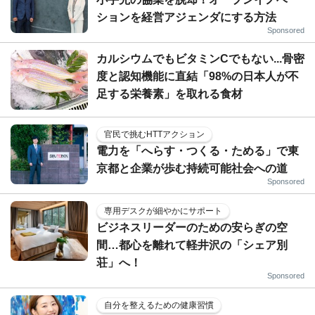
ションを経営アジェンダにする方法
Sponsored
カルシウムでもビタミンCでもない...骨密
度と認知機能に直結「98%の日本人が不
足する栄養素」を取れる食材
官民で挑むHTTアクション
電力を「へらす・つくる・ためる」で東
京都と企業が歩む持続可能社会への道
Sponsored
専用デスクが細やかにサポート
ビジネスリーダーのための安らぎの空
間…都心を離れて軽井沢の「シェア別
荘」へ！
Sponsored
自分を整えるための健康習慣