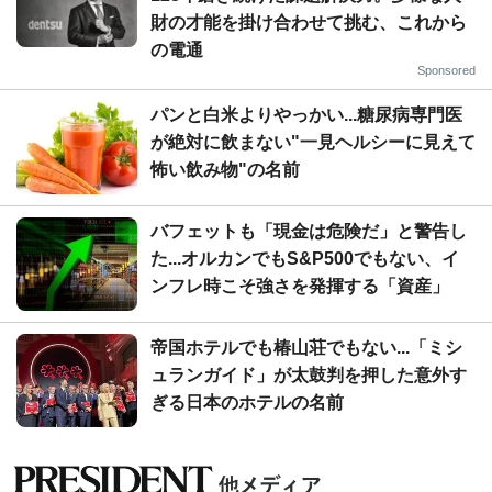
財の才能を掛け合わせて挑む、これから
の電通
Sponsored
パンと白米よりやっかい...糖尿病専門医
が絶対に飲まない"一見ヘルシーに見えて
怖い飲み物"の名前
バフェットも「現金は危険だ」と警告し
た...オルカンでもS&P500でもない、イ
ンフレ時こそ強さを発揮する「資産」
帝国ホテルでも椿山荘でもない...「ミシ
ュランガイド」が太鼓判を押した意外す
ぎる日本のホテルの名前