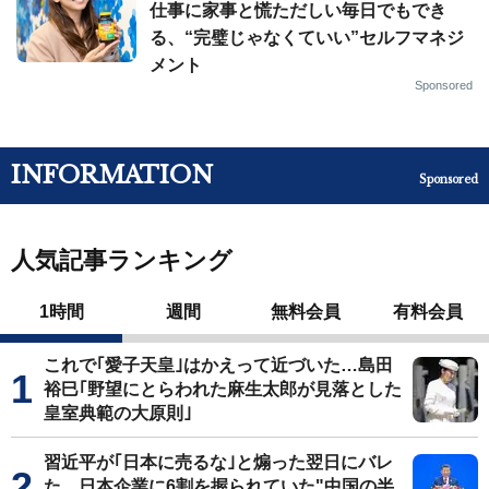
仕事に家事と慌ただしい毎日でもでき
る、“完璧じゃなくていい”セルフマネジ
メント
Sponsored
INFORMATION
Sponsored
人気記事ランキング
1時間
週間
無料会員
有料会員
これで｢愛子天皇｣はかえって近づいた…島田
裕巳｢野望にとらわれた麻生太郎が見落とした
皇室典範の大原則｣
習近平が｢日本に売るな｣と煽った翌日にバレ
た…日本企業に6割を握られていた"中国の半