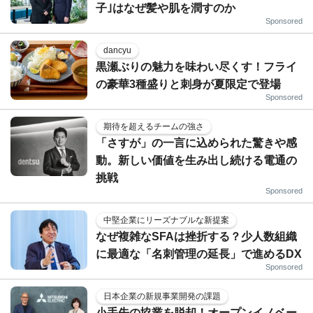
子｣はなぜ髪や肌を潤すのか
Sponsored
dancyu
黒瀬ぶりの魅力を味わい尽くす！フライ
の豪華3種盛りと刺身が夏限定で登場
Sponsored
期待を超えるチームの強さ
「さすが」の一言に込められた驚きや感
動。新しい価値を生み出し続ける電通の
挑戦
Sponsored
中堅企業にリーズナブルな新提案
なぜ複雑なSFAは挫折する？少人数組織
に最適な「名刺管理の延長」で進めるDX
Sponsored
日本企業の新規事業開発の課題
小手先の協業を脱却！オープンイノベー