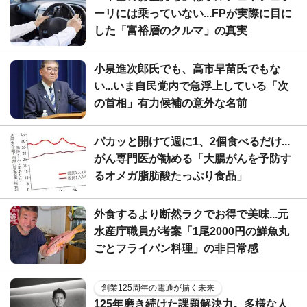
ーリには乗っていない...FPが実際に目に
した「富裕層のクルマ」の真実
小泉進次郎氏でも、高市早苗氏でもな
い...いま自民党内で急浮上している「次
の首相」有力候補の意外な名前
パカッと開けて週に1、2個食べるだけ...
がん専門医が勧める「大腸がんを予防す
るオメガ脂肪酸たっぷり食品」
外食するより断然ラクでお得で美味...元
水産庁職員が考案「1尾2000円の鮮魚丸
ごとフライパン料理」の非日常感
創業125周年の電通が描く未来
125年磨き続けた課題解決力。多様な人