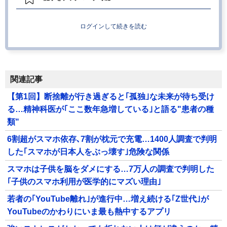
ログインして続きを読む
関連記事
【第1回】断捨離が行き過ぎると｢孤独｣な未来が待ち受け
る…精神科医が｢ここ数年急増している｣と語る"患者の種
類"
6割超がスマホ依存､7割が枕元で充電…1400人調査で判明
した｢スマホが日本人をぶっ壊す｣危険な関係
スマホは子供を脳をダメにする…7万人の調査で判明した
｢子供のスマホ利用が医学的にマズい理由｣
若者の｢YouTube離れ｣が進行中…増え続ける｢Z世代｣が
YouTubeのかわりにいま最も熱中するアプリ