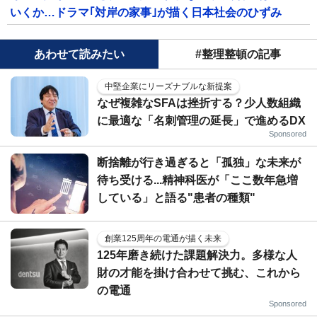
いくか…ドラマ｢対岸の家事｣が描く日本社会のひずみ
あわせて読みたい
#整理整頓の記事
中堅企業にリーズナブルな新提案
なぜ複雑なSFAは挫折する？少人数組織
に最適な「名刺管理の延長」で進めるDX
Sponsored
断捨離が行き過ぎると「孤独」な未来が
待ち受ける...精神科医が「ここ数年急増
している」と語る"患者の種類"
創業125周年の電通が描く未来
125年磨き続けた課題解決力。多様な人
財の才能を掛け合わせて挑む、これから
の電通
Sponsored