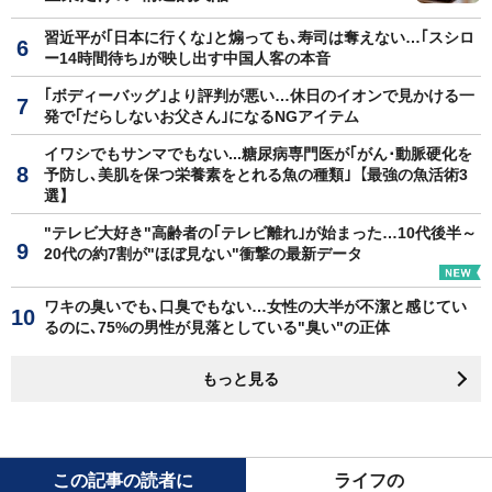
習近平が｢日本に行くな｣と煽っても､寿司は奪えない…｢スシロ
ー14時間待ち｣が映し出す中国人客の本音
｢ボディーバッグ｣より評判が悪い…休日のイオンで見かける一
発で｢だらしないお父さん｣になるNGアイテム
イワシでもサンマでもない...糖尿病専門医が｢がん･動脈硬化を
予防し､美肌を保つ栄養素をとれる魚の種類｣【最強の魚活術3
選】
"テレビ大好き"高齢者の｢テレビ離れ｣が始まった…10代後半～
20代の約7割が"ほぼ見ない"衝撃の最新データ
ワキの臭いでも､口臭でもない…女性の大半が不潔と感じてい
るのに､75%の男性が見落としている"臭い"の正体
もっと見る
この記事の読者に
ライフの