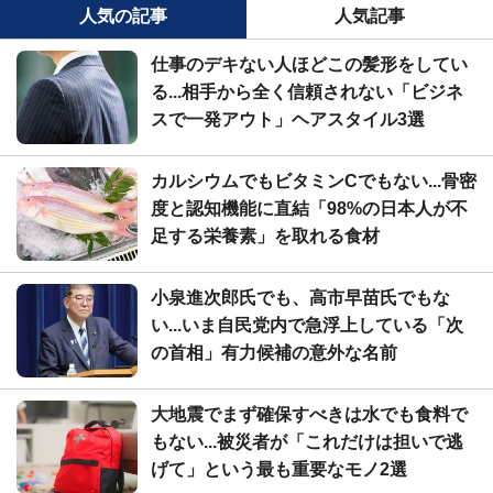
人気の記事
人気記事
仕事のデキない人ほどこの髪形をしてい
る...相手から全く信頼されない「ビジネ
スで一発アウト」ヘアスタイル3選
カルシウムでもビタミンCでもない...骨密
度と認知機能に直結「98%の日本人が不
足する栄養素」を取れる食材
小泉進次郎氏でも、高市早苗氏でもな
い...いま自民党内で急浮上している「次
の首相」有力候補の意外な名前
大地震でまず確保すべきは水でも食料で
もない...被災者が「これだけは担いで逃
げて」という最も重要なモノ2選