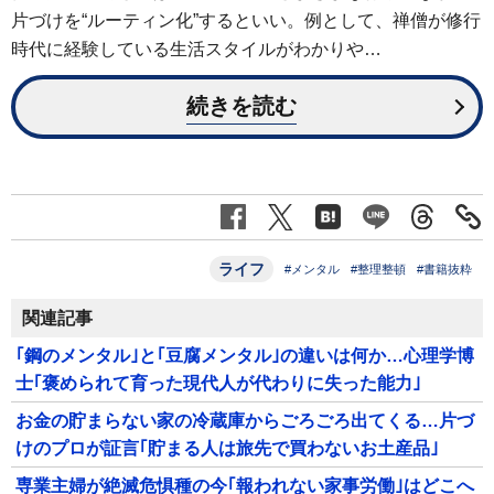
片づけを“ルーティン化”するといい。例として、禅僧が修行
時代に経験している生活スタイルがわかりや…
続きを読む
ライフ
#メンタル
#整理整頓
#書籍抜粋
関連記事
｢鋼のメンタル｣と｢豆腐メンタル｣の違いは何か…心理学博
士｢褒められて育った現代人が代わりに失った能力｣
お金の貯まらない家の冷蔵庫からごろごろ出てくる…片づ
けのプロが証言｢貯まる人は旅先で買わないお土産品｣
専業主婦が絶滅危惧種の今｢報われない家事労働｣はどこへ