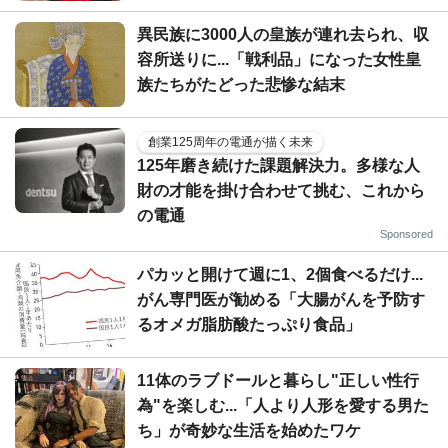
異民族に3000人の皇族が連れ去られ、収
容所送りに...「戦利品」になった女性皇
族たちがたどった悲惨な結末
創業125周年の電通が描く未来
125年磨き続けた課題解決力。多様な人
財の才能を掛け合わせて挑む、これから
の電通
Sponsored
パカッと開けて週に1、2個食べるだけ...
がん専門医が勧める「大腸がんを予防す
るオメガ脂肪酸たっぷり食品」
11体のラブドールと暮らし"正しい性行
為"を楽しむ...「人より人形を愛する男た
ち」が奇妙な生活を始めたワケ