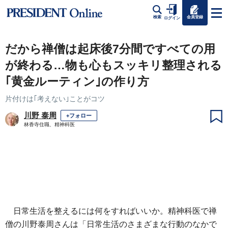
会員登録
検索
ログイン
だから禅僧は起床後7分間ですべての用
が終わる…物も心もスッキリ整理される
｢黄金ルーティン｣の作り方
片付けは｢考えない｣ことがコツ
川野 泰周
+フォロー
林香寺住職、精神科医
日常生活を整えるには何をすればいいか。精神科医で禅
僧の川野泰周さんは「日常生活のさまざまな行動のなかで