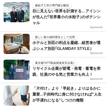
微粒子工学の専門家が解説
目に見えない世界を計測する…アイシン
が生んだ｢世界最小の水粒子｣のポテンシ
ャル
Sponsored
新しい形の福利厚生として活用
ホテルと別荘の利点を凝縮…経営者が選
ぶシェア別荘｢GLAMDAY STYLE｣
Sponsored
東京都｢HTT取組推進宣言企業｣
リサイクル企業が節電・発電・蓄電を実
践、社員のやる気と営業力も向上！
Sponsored
「片付け」より「早起き」よりはるかに
重要...子供時代に身に付けなければ"人生
が手遅れになる"しつけの種類