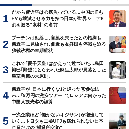
だから習近平は心底焦っている…中国のITも
EVも壊滅させる力を持つ日本が世界シェア8
割を握る"素材"の名前
プーチンは動揺し､言葉を失ったとの指摘も…
習近平に見放され､側近も友好国も停戦を迫る
独裁政権の末期症状
これで｢愛子天皇｣はかえって近づいた…島田
裕巳｢野望にとらわれた麻生太郎が見落とした
皇室典範の大原則｣
習近平が｢日本に行くな｣と煽った悲惨な結
末…｢8万円の激安ツアー｣でロシアに向かった
中国人観光客の誤算
一流企業ほど｢働かないオジサン｣が増殖して
いく…トヨタも三菱UFJも逃れられない日本
企業だけの"構造的欠陥"