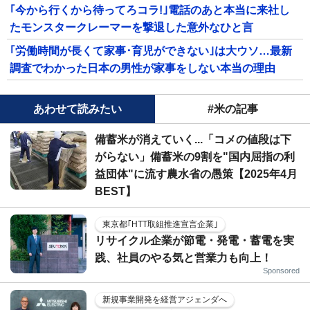
｢今から行くから待ってろコラ!｣電話のあと本当に来社し
たモンスタークレーマーを撃退した意外なひと言
｢労働時間が長くて家事･育児ができない｣は大ウソ…最新
調査でわかった日本の男性が家事をしない本当の理由
あわせて読みたい
#米の記事
備蓄米が消えていく...「コメの値段は下
がらない」備蓄米の9割を"国内屈指の利
益団体"に流す農水省の愚策【2025年4月
BEST】
東京都｢HTT取組推進宣言企業｣
リサイクル企業が節電・発電・蓄電を実
践、社員のやる気と営業力も向上！
Sponsored
新規事業開発を経営アジェンダへ