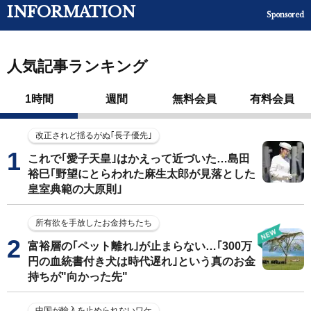
INFORMATION
Sponsored
人気記事ランキング
1時間
週間
無料会員
有料会員
改正されど揺るがぬ｢長子優先｣
これで｢愛子天皇｣はかえって近づいた…島田
裕巳｢野望にとらわれた麻生太郎が見落とした
皇室典範の大原則｣
所有欲を手放したお金持ちたち
富裕層の｢ペット離れ｣が止まらない…｢300万
円の血統書付き犬は時代遅れ｣という真のお金
持ちが"向かった先"
中国が輸入を止められないワケ