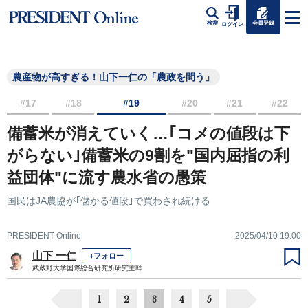
会員登録
検索
ログイン
農産物が高すぎる！山下一仁の「農政を問う」
#17
#18
#19
#20
#21
#22
備蓄米が消えていく…｢コメの値段は下
がらない｣備蓄米の9割を"国内屈指の利
益団体"に流す農水省の愚策
国民はJA農協が｢儲かる値段｣で買わされ続ける
PRESIDENT Online
2025/04/10 19:00
山下 一仁
+フォロー
武蔵野大学国際総合研究所研究主幹
1
2
3
4
5