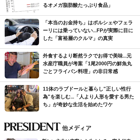
るオメガ脂肪酸たっぷり食品」
「本当のお金持ち」はポルシェやフェラ
ーリには乗っていない...FPが実際に目に
した「富裕層のクルマ」の真実
外食するより断然ラクでお得で美味...元
水産庁職員が考案「1尾2000円の鮮魚丸
ごとフライパン料理」の非日常感
11体のラブドールと暮らし"正しい性行
為"を楽しむ...「人より人形を愛する男た
ち」が奇妙な生活を始めたワケ