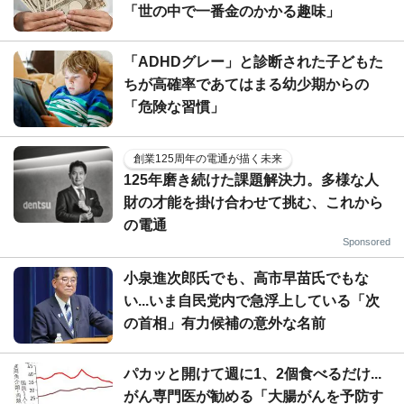
「世の中で一番金のかかる趣味」
「ADHDグレー」と診断された子どもた
ちが高確率であてはまる幼少期からの
「危険な習慣」
創業125周年の電通が描く未来
125年磨き続けた課題解決力。多様な人
財の才能を掛け合わせて挑む、これから
の電通
Sponsored
小泉進次郎氏でも、高市早苗氏でもな
い...いま自民党内で急浮上している「次
の首相」有力候補の意外な名前
パカッと開けて週に1、2個食べるだけ...
がん専門医が勧める「大腸がんを予防す