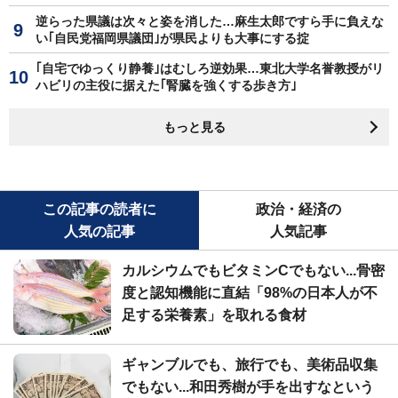
逆らった県議は次々と姿を消した…麻生太郎ですら手に負えな
い｢自民党福岡県議団｣が県民よりも大事にする掟
｢自宅でゆっくり静養｣はむしろ逆効果…東北大学名誉教授がリ
ハビリの主役に据えた｢腎臓を強くする歩き方｣
もっと見る
この記事の読者に
政治・経済の
人気の記事
人気記事
カルシウムでもビタミンCでもない...骨密
度と認知機能に直結「98%の日本人が不
足する栄養素」を取れる食材
ギャンブルでも、旅行でも、美術品収集
でもない...和田秀樹が手を出すなという