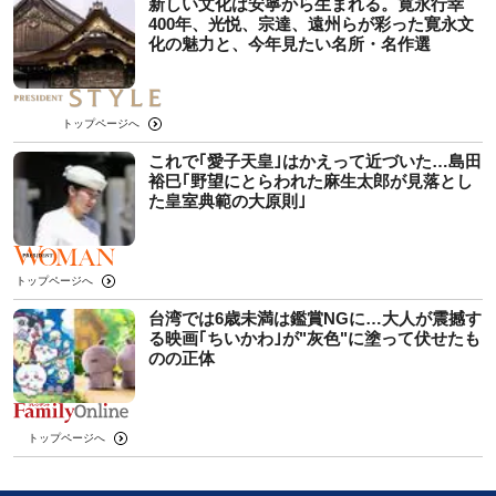
新しい文化は安寧から生まれる。寛永行幸
400年、光悦、宗達、遠州らが彩った寛永文
化の魅力と、今年見たい名所・名作選
トップページへ
これで｢愛子天皇｣はかえって近づいた…島田
裕巳｢野望にとらわれた麻生太郎が見落とし
た皇室典範の大原則｣
トップページへ
台湾では6歳未満は鑑賞NGに…大人が震撼す
る映画｢ちいかわ｣が"灰色"に塗って伏せたも
のの正体
トップページへ