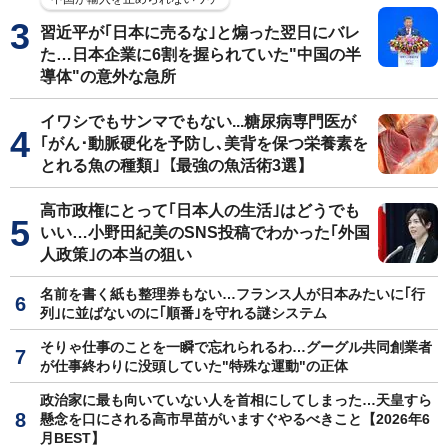
習近平が｢日本に売るな｣と煽った翌日にバレ
た…日本企業に6割を握られていた"中国の半
導体"の意外な急所
イワシでもサンマでもない...糖尿病専門医が
｢がん･動脈硬化を予防し､美背を保つ栄養素を
とれる魚の種類｣【最強の魚活術3選】
高市政権にとって｢日本人の生活｣はどうでも
いい…小野田紀美のSNS投稿でわかった｢外国
人政策｣の本当の狙い
名前を書く紙も整理券もない…フランス人が日本みたいに｢行
列｣に並ばないのに｢順番｣を守れる謎システム
そりゃ仕事のことを一瞬で忘れられるわ…グーグル共同創業者
が仕事終わりに没頭していた"特殊な運動"の正体
政治家に最も向いていない人を首相にしてしまった…天皇すら
懸念を口にされる高市早苗がいますぐやるべきこと【2026年6
月BEST】