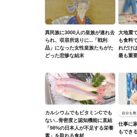
異民族に3000人の皇族が連れ去
大地震
られ、収容所送りに...「戦利
も食料で
品」になった女性皇族たちがた
れだけ
どった悲惨な結末
最も重要
カルシウムでもビタミンCでも
自分を整
ない...骨密度と認知機能に直結
仕事に
「98%の日本人が不足する栄養
もでき
素」を取れる食材