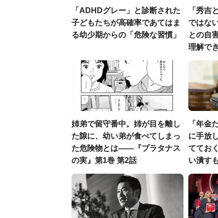
「ADHDグレー」と診断された
「秀吉
子どもたちが高確率であてはま
ではない
る幼少期からの「危険な習慣」
との自
理解でき
姉弟で留守番中。姉が目を離し
「年金
た隙に、幼い弟が食べてしまっ
に手放し
た危険物とは――『プラタナス
ててお
の実』第1巻 第2話
い潰すも