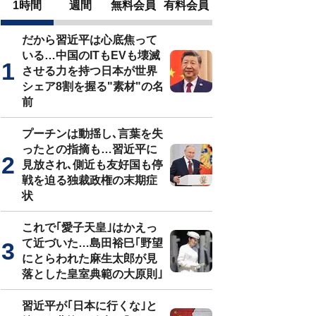
1時間
週間
無料会員
有料会員
だから習近平は心底焦って
いる…中国のITもEVも壊滅
させる力を持つ日本が世界
シェア8割を握る"素材"の名
前
プーチンは動揺し､言葉を失
ったとの指摘も…習近平に
見放され､側近も友好国も停
戦を迫る独裁政権の末期症
状
これで｢愛子天皇｣はかえっ
て近づいた…島田裕巳｢野望
にとらわれた麻生太郎が見
落とした皇室典範の大原則｣
習近平が｢日本に行くな｣と