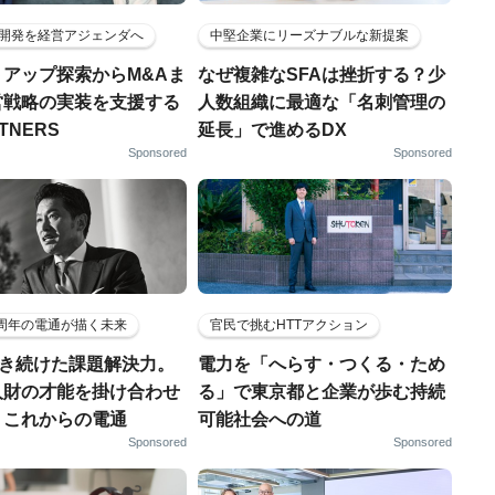
開発を経営アジェンダへ
中堅企業にリーズナブルな新提案
トアップ探索からM&Aま
なぜ複雑なSFAは挫折する？少
営戦略の実装を支援する
人数組織に最適な「名刺管理の
RTNERS
延長」で進めるDX
Sponsored
Sponsored
5周年の電通が描く未来
官民で挑むHTTアクション
磨き続けた課題解決力。
電力を「へらす・つくる・ため
人財の才能を掛け合わせ
る」で東京都と企業が歩む持続
、これからの電通
可能社会への道
Sponsored
Sponsored