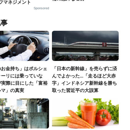
ルフマネジメント
Sponsored
記事
のお金持ち」はポルシェ
「日本の新幹線」を売らずに済
ラーリには乗っていな
んでよかった...「走るほど大赤
FPが実際に目にした「富裕
字」インドネシア新幹線を勝ち
ルマ」の真実
取った習近平の大誤算