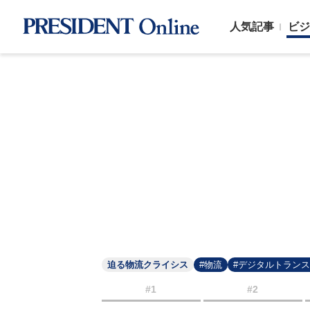
人気記事
ビジ
迫る物流クライシス
#物流
#デジタルトラン
#1
#2