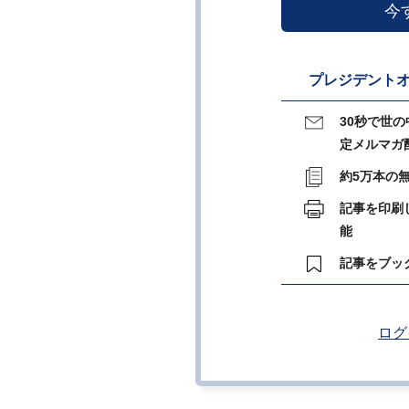
今
プレジデントオ
30秒で世
定メルマガ
約5万本の
記事を印刷
能
記事をブッ
ログ