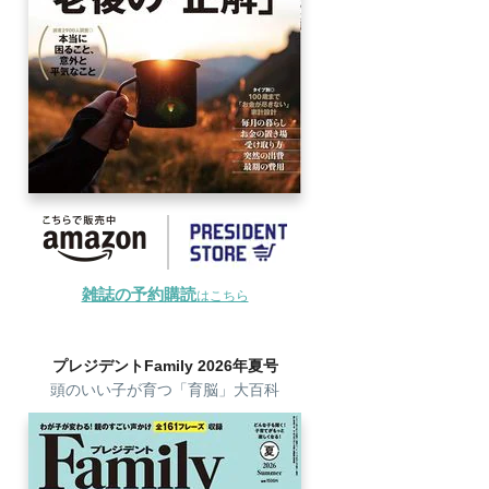
雑誌の予約購読
はこちら
プレジデントFamily 2026年夏号
頭のいい子が育つ「育脳」大百科