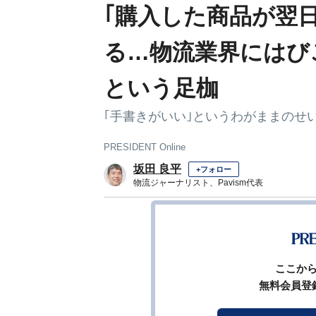
｢購入した商品が翌
る…物流業界にはび
という足枷
｢手書きがいい｣というわがままのせ
PRESIDENT Online
坂田 良平
+フォロー
物流ジャーナリスト、Pavism代表
前ページ
ここか
無料会員登