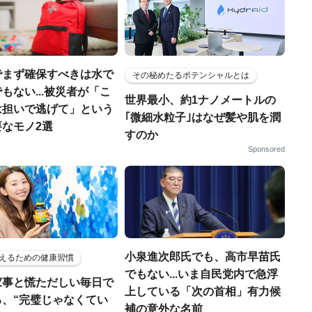
でまず確保すべきは水で
その秘めたるポテンシャルとは
もない...被災者が「こ
世界最小、約1ナノメートルの
は担いで逃げて」という
｢微細水粒子｣はなぜ髪や肌を潤
なモノ2選
すのか
Sponsored
小泉進次郎氏でも、高市早苗氏
えるための健康習慣
でもない...いま自民党内で急浮
家事と慌ただしい毎日で
上している「次の首相」有力候
る、“完璧じゃなくてい
補の意外な名前