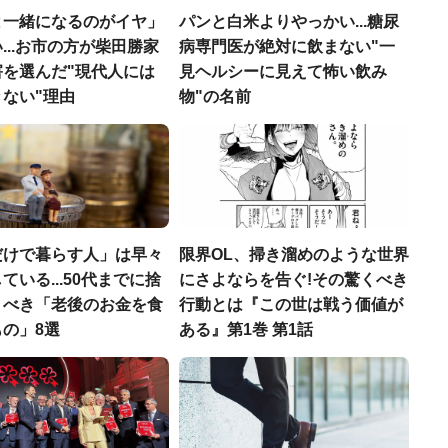
と一緒になるのがイヤ」
パンと白米よりやっかい...糖尿
...お市の方が柴田勝家
病専門医が絶対に飲まない"一
害を選んだ"現代人には
見ヘルシーに見えて怖い飲み
ない"理由
物"の名前
だけで暮らす人」は早々
限界OL、掃き溜めのような世界
ている...50代までに捨
にさよならを告ぐ!その驚くべき
くべき「老後のお金を食
行動とは『この世は戦う価値が
の」8選
ある』第1巻 第1話