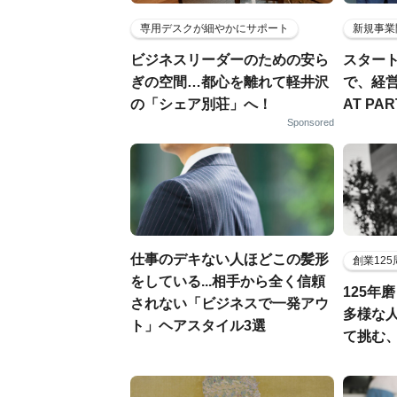
専用デスクが細やかにサポート
新規事業
ビジネスリーダーのための安ら
スター
ぎの空間…都心を離れて軽井沢
で、経
の「シェア別荘」へ！
AT PA
Sponsored
仕事のデキない人ほどこの髪形
創業12
をしている...相手から全く信頼
125年
されない「ビジネスで一発アウ
多様な
ト」ヘアスタイル3選
て挑む