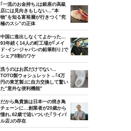
｢一流のお金持ち｣は銀座の高級
店には見向きもしない…"本
物"を知る富裕層が行きつく"究
極のスシ"の正体
中国に進出しなくてよかった…
93年続く14人の町工場が｢メイ
ド･イン･ジャパンの鉛筆削り｣で
シェア8割のワケ
洗うのはお尻だけでない…
TOTO製ウォシュレット→｢4万
円の東芝製｣に自力交換して驚い
た"意外な便利機能"
だから鳥貴族は日本一の焼き鳥
チェーンに…創業者が20歳から
憧れ､62歳で追いついた｢ライバ
ル店｣の存在