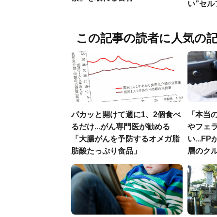
い”セ
この記事の読者に人気の
パカッと開けて週に1、2個食べ
「本当
るだけ...がん専門医が勧める
やフェ
「大腸がんを予防するオメガ脂
い...
肪酸たっぷり食品」
層のク