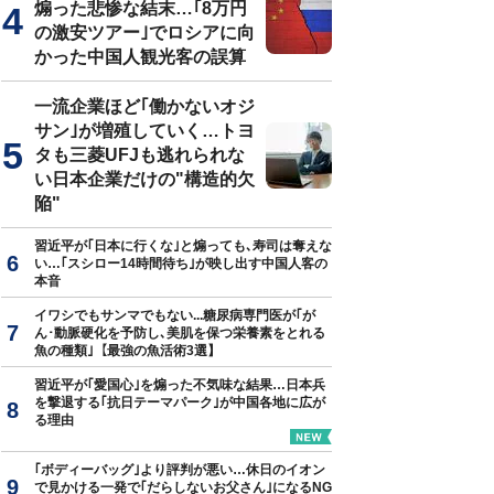
煽った悲惨な結末…｢8万円
の激安ツアー｣でロシアに向
かった中国人観光客の誤算
一流企業ほど｢働かないオジ
サン｣が増殖していく…トヨ
タも三菱UFJも逃れられな
い日本企業だけの"構造的欠
陥"
習近平が｢日本に行くな｣と煽っても､寿司は奪えな
い…｢スシロー14時間待ち｣が映し出す中国人客の
本音
イワシでもサンマでもない...糖尿病専門医が｢が
ん･動脈硬化を予防し､美肌を保つ栄養素をとれる
魚の種類｣【最強の魚活術3選】
習近平が｢愛国心｣を煽った不気味な結果…日本兵
を撃退する｢抗日テーマパーク｣が中国各地に広が
る理由
｢ボディーバッグ｣より評判が悪い…休日のイオン
で見かける一発で｢だらしないお父さん｣になるNG