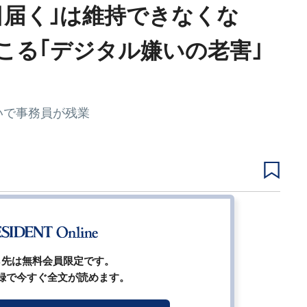
日届く｣は維持できなくな
こる｢デジタル嫌いの老害｣
いで事務員が残業
1
2
3
4
次ページ
ら先は無料会員限定です。
録で今すぐ全文が読めます。