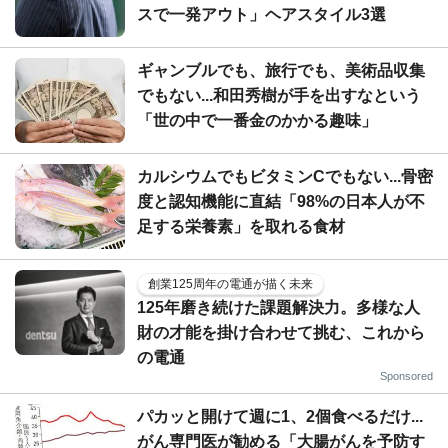
スで一発アウト」ヘアスタイル3選
ギャンブルでも、旅行でも、美術品収集
でもない...和田秀樹が手を出すなという
「世の中で一番金のかかる趣味」
カルシウムでもビタミンCでもない...骨密
度と認知機能に直結「98%の日本人が不
足する栄養素」を取れる食材
創業125周年の電通が描く未来
125年磨き続けた課題解決力。多様な人
財の才能を掛け合わせて挑む、これから
の電通
Sponsored
パカッと開けて週に1、2個食べるだけ...
がん専門医が勧める「大腸がんを予防す