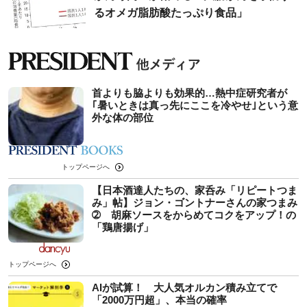
るオメガ脂肪酸たっぷり食品」
首よりも脇よりも効果的…熱中症研究者が
｢暑いときは真っ先にここを冷やせ｣という意
外な体の部位
トップページへ
【日本酒達人たちの、家呑み「リピートつま
み」帖】ジョン・ゴントナーさんの家つまみ
➁ 胡麻ソースをからめてコクをアップ！の
「鶏唐揚げ」
トップページへ
AIが試算！ 大人気オルカン積み立てで
「2000万円超」、本当の確率