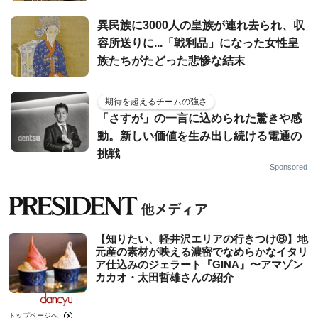
異民族に3000人の皇族が連れ去られ、収
容所送りに...「戦利品」になった女性皇
族たちがたどった悲惨な結末
期待を超えるチームの強さ
「さすが」の一言に込められた驚きや感
動。新しい価値を生み出し続ける電通の
挑戦
Sponsored
【知りたい、軽井沢エリアの行きつけ⑧】地
元産の素材が映える濃密でなめらかなイタリ
ア仕込みのジェラート『GINA』〜アマゾン
カカオ・太田哲雄さんの紹介
トップページへ