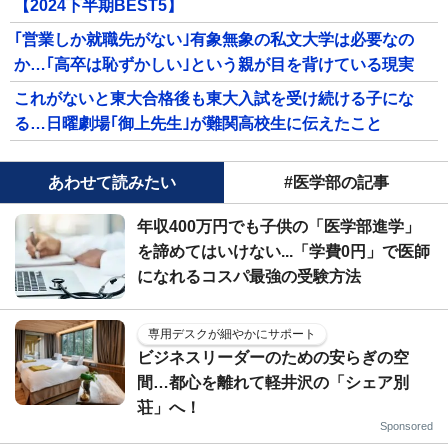
【2024下半期BEST5】
｢営業しか就職先がない｣有象無象の私文大学は必要なの
か…｢高卒は恥ずかしい｣という親が目を背けている現実
これがないと東大合格後も東大入試を受け続ける子にな
る…日曜劇場｢御上先生｣が難関高校生に伝えたこと
あわせて読みたい
#医学部の記事
年収400万円でも子供の「医学部進学」
を諦めてはいけない...「学費0円」で医師
になれるコスパ最強の受験方法
専用デスクが細やかにサポート
ビジネスリーダーのための安らぎの空
間…都心を離れて軽井沢の「シェア別
荘」へ！
Sponsored