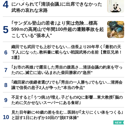
にハメられて｢清須会議｣に出席できなかった
武将の哀れな末路
｢サンダル登山の若者｣より実は危険…標高
599ｍの高尾山で年間100件超の遭難事故を起
こしている"張本人"
織田でも武田でも上杉でもない…信長より20年早く｢最初の天
下人｣になった､教科書に載らない戦国武将の名前【豊臣兄弟！
3選】
｢お市の再婚｣で露呈した秀吉の腹黒さ…清須会議の約束を守っ
たのに､滅亡に追い込まれた柴田勝家の"急所"
｢織田家の後継者選び｣でも｢秀吉の一人勝ち｣でもない…清洲会
議で信長の息子2人が争った"本当の争点"
不足すると｢うつ病｣が増え､子どものIQに影響…東大教授｢脳の
ために欠かせないスーパーにある食材｣
見た目年齢に40歳の差を生む…医師が｢太りにくい体をつくる｣
と話す1日にわずか10回の"脱ET体操"