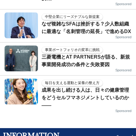
Sponsored
中堅企業にリーズナブルな新提案
なぜ複雑なSFAは挫折する？少人数組織
に最適な「名刺管理の延長」で進めるDX
Sponsored
事業ポートフォリオの変革に挑戦
三菱電機とAT PARTNERSが語る、新規
事業開発成功の条件と失敗要因
Sponsored
毎日を支える運動と栄養の整え方
成果を出し続ける人は、日々の健康管理
をどうセルフマネジメントしているのか
——
Sponsored
INFORMATION