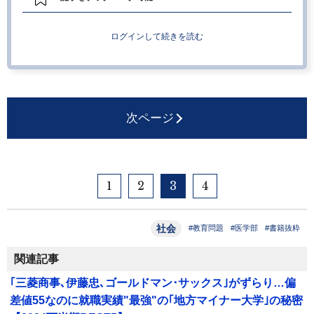
ログインして続きを読む
次ページ
1
2
3
4
社会
#教育問題
#医学部
#書籍抜粋
関連記事
｢三菱商事､伊藤忠､ゴールドマン･サックス｣がずらり…偏
差値55なのに就職実績"最強"の｢地方マイナー大学｣の秘密