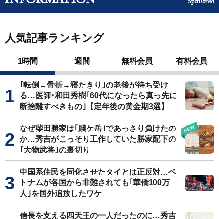
Sponsored
人気記事ランキング
1時間
週間
無料会員
有料会員
｢転倒→骨折→寝たきり｣の老後が待ち受け
る…医師･和田秀樹｢60代になったら真っ先に
断捨離すべきもの｣【定年後の黄金期3選】
なぜ柴田勝家は｢賤ケ岳｣であっさり負けたの
か…秀吉がこっそり工作していた勝家配下の
｢大物武将｣の裏切り
中国系住民を同化させたタイとは正反対…ベ
トナムが各国から非難されても｢華僑100万
人｣を国外追放したワケ
信長を支える四天王の一人だったのに…秀吉