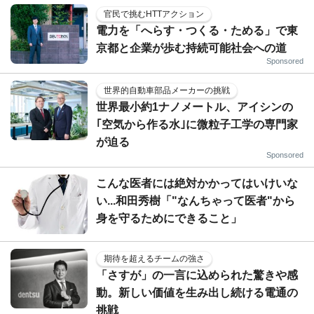
官民で挑むHTTアクション
電力を「へらす・つくる・ためる」で東
京都と企業が歩む持続可能社会への道
Sponsored
世界的自動車部品メーカーの挑戦
世界最小約1ナノメートル、アイシンの
｢空気から作る水｣に微粒子工学の専門家
が迫る
Sponsored
こんな医者には絶対かかってはいけいな
い...和田秀樹「"なんちゃって医者"から
身を守るためにできること」
期待を超えるチームの強さ
「さすが」の一言に込められた驚きや感
動。新しい価値を生み出し続ける電通の
挑戦