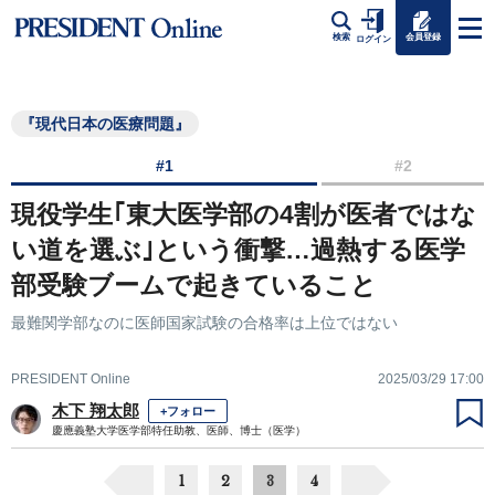
会員登録
検索
ログイン
『現代日本の医療問題』
#1
#2
現役学生｢東大医学部の4割が医者ではな
い道を選ぶ｣という衝撃…過熱する医学
部受験ブームで起きていること
最難関学部なのに医師国家試験の合格率は上位ではない
PRESIDENT Online
2025/03/29 17:00
木下 翔太郎
+フォロー
慶應義塾大学医学部特任助教、医師、博士（医学）
1
2
3
4