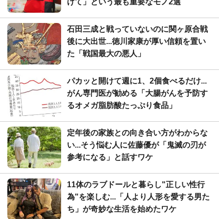
げて」という最も重要なモノ2選
石田三成と戦っていないのに関ヶ原合戦
後に大出世...徳川家康が厚い信頼を置い
た「戦国最大の悪人」
パカッと開けて週に1、2個食べるだけ...
がん専門医が勧める「大腸がんを予防す
るオメガ脂肪酸たっぷり食品」
定年後の家族との向き合い方がわからな
い...そう悩む人に佐藤優が「鬼滅の刃が
参考になる」と話すワケ
11体のラブドールと暮らし"正しい性行
為"を楽しむ...「人より人形を愛する男た
ち」が奇妙な生活を始めたワケ