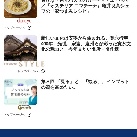
豊かな「色々パスタのカーチョ・エ・ペペ」
／『オステリア コマチーナ』亀井良真シェ
フの「家つまみレシピ」
トップページへ
新しい文化は安寧から生まれる。寛永行幸
400年、光悦、宗達、遠州らが彩った寛永文
化の魅力と、今年見たい名所・名作選
トップページへ
第８回 「見る」と、「観る」。インプット
の質を高めたい。
トップページへ