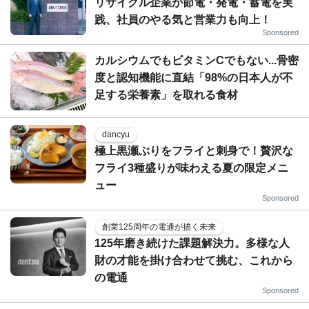
リサイクル企業が節電・発電・蓄電を実
践、社員のやる気と営業力も向上！
Sponsored
カルシウムでもビタミンCでもない...骨密
度と認知機能に直結「98%の日本人が不
足する栄養素」を取れる食材
dancyu
極上黒瀬ぶりをフライと刺身で！贅沢な
フライ3種盛りが味わえる夏の限定メニ
ュー
Sponsored
創業125周年の電通が描く未来
125年磨き続けた課題解決力。多様な人
財の才能を掛け合わせて挑む、これから
の電通
Sponsored