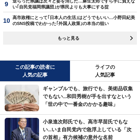
逆らった県議は次々と姿を消した…麻生太郎ですら手に負えな
い｢自民党福岡県議団｣が県民よりも大事にする掟
高市政権にとって｢日本人の生活｣はどうでもいい…小野田紀美
のSNS投稿でわかった｢外国人政策｣の本当の狙い
もっと見る
この記事の読者に
ライフの
人気の記事
人気記事
ギャンブルでも、旅行でも、美術品収集
でもない...和田秀樹が手を出すなという
「世の中で一番金のかかる趣味」
小泉進次郎氏でも、高市早苗氏でもな
い...いま自民党内で急浮上している「次
の首相」有力候補の意外な名前