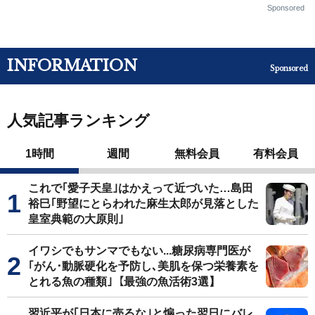
Sponsored
INFORMATION
Sponsored
人気記事ランキング
1時間
週間
無料会員
有料会員
これで｢愛子天皇｣はかえって近づいた…島田
裕巳｢野望にとらわれた麻生太郎が見落とした
皇室典範の大原則｣
イワシでもサンマでもない...糖尿病専門医が
｢がん･動脈硬化を予防し､美肌を保つ栄養素を
とれる魚の種類｣【最強の魚活術3選】
習近平が｢日本に売るな｣と煽った翌日にバレ