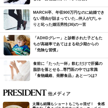
MARCH卒、年収900万円なのに結婚でき
ない理由が詰まっていた...仲人がぴしゃ
りと叱った婚活男性(36)の一言
「ADHDグレー」と診断された子どもた
ちが高確率であてはまる幼少期からの
「危険な習慣」
食前に「たった一杯」飲むだけで肝臓の
脂肪を落とせる...専門医の中では常識
「食物繊維、発酵食品」あと一つは?
太麺も細麺もショートもごちゃ混ぜ！ 食感