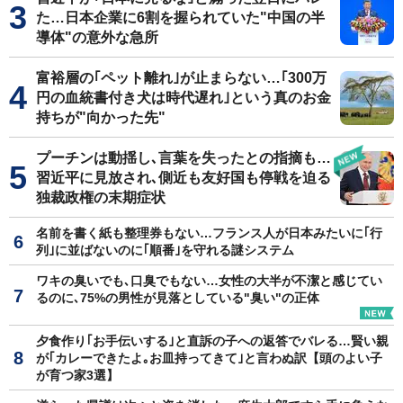
た…日本企業に6割を握られていた"中国の半
導体"の意外な急所
富裕層の｢ペット離れ｣が止まらない…｢300万
円の血統書付き犬は時代遅れ｣という真のお金
持ちが"向かった先"
プーチンは動揺し､言葉を失ったとの指摘も…
習近平に見放され､側近も友好国も停戦を迫る
独裁政権の末期症状
名前を書く紙も整理券もない…フランス人が日本みたいに｢行
列｣に並ばないのに｢順番｣を守れる謎システム
ワキの臭いでも､口臭でもない…女性の大半が不潔と感じてい
るのに､75%の男性が見落としている"臭い"の正体
夕食作り｢お手伝いする｣と直訴の子への返答でバレる…賢い親
が｢カレーできたよ｡お皿持ってきて｣と言わぬ訳【頭のよい子
が育つ家3選】