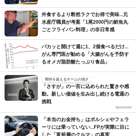
外食するより断然ラクでお得で美味...元
水産庁職員が考案「1尾2000円の鮮魚丸
ごとフライパン料理」の非日常感
パカッと開けて週に1、2個食べるだけ...
がん専門医が勧める「大腸がんを予防す
るオメガ脂肪酸たっぷり食品」
期待を超えるチームの強さ
「さすが」の一言に込められた驚きや感
動。新しい価値を生み出し続ける電通の
挑戦
Sponsored
「本当のお金持ち」はポルシェやフェラ
ーリには乗っていない...FPが実際に目に
した「富裕層のクルマ」の真実