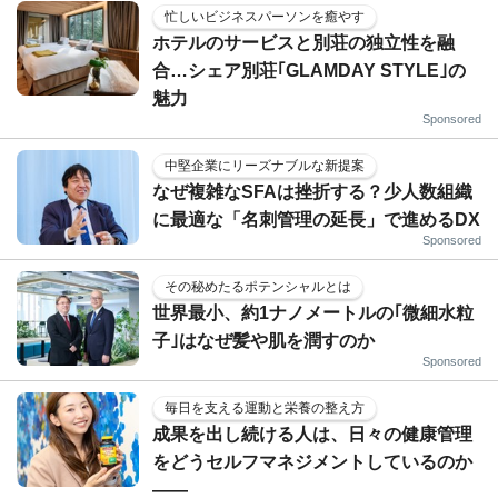
忙しいビジネスパーソンを癒やす
ホテルのサービスと別荘の独立性を融
合…シェア別荘｢GLAMDAY STYLE｣の
魅力
Sponsored
中堅企業にリーズナブルな新提案
なぜ複雑なSFAは挫折する？少人数組織
に最適な「名刺管理の延長」で進めるDX
Sponsored
その秘めたるポテンシャルとは
世界最小、約1ナノメートルの｢微細水粒
子｣はなぜ髪や肌を潤すのか
Sponsored
毎日を支える運動と栄養の整え方
成果を出し続ける人は、日々の健康管理
をどうセルフマネジメントしているのか
——