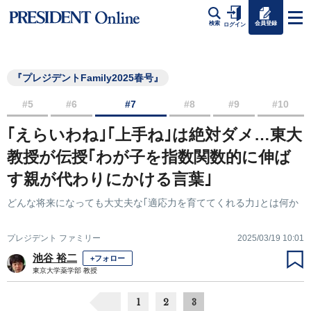
会員登録
検索
ログイン
『プレジデントFamily2025春号』
#5
#6
#7
#8
#9
#10
｢えらいわね｣｢上手ね｣は絶対ダメ…東大
教授が伝授｢わが子を指数関数的に伸ば
す親が代わりにかける言葉｣
どんな将来になっても大丈夫な｢適応力を育ててくれる力｣とは何か
プレジデント ファミリー
2025/03/19 10:01
池谷 裕二
+フォロー
東京大学薬学部 教授
1
2
3