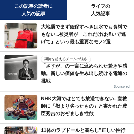
この記事の読者に
ライフの
人気の記事
人気記事
大地震でまず確保すべきは水でも食料で
もない...被災者が「これだけは担いで逃
げて」という最も重要なモノ2選
期待を超えるチームの強さ
「さすが」の一言に込められた驚きや感
動。新しい価値を生み出し続ける電通の
挑戦
Sponsored
NHK大河ではとても放送できない...宣教
師に「獣より劣ったもの」と書かれた豊
臣秀吉のおぞましき性欲
11体のラブドールと暮らし"正しい性行