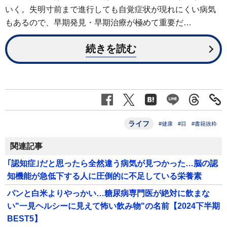
いく。失明寸前まで進行しても自覚症状が現れにくい病気
もあるので、早期発見・早期治療が極めて重要だ…
続きを読む
ライフ
#健康
#目
#書籍抜粋
関連記事
｢認知症｣だと思ったら全然違う病気が見つかった…脳の認
知機能が急低下する人に圧倒的に不足している栄養素
パンと白米よりやっかい…糖尿病専門医が絶対に飲まな
い"一見ヘルシーに見えて怖い飲み物"の名前【2024下半期
BEST5】