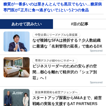
糖質が一番多いのは栗きんとんでも黒豆でもない…糖尿病
専門医が｢正月に食べ過ぎないで｣という2つの食品
あわせて読みたい
#目の記事
中堅企業にリーズナブルな新提案
なぜ複雑なSFAは挫折する？少人数組織
に最適な「名刺管理の延長」で進めるDX
Sponsored
専用デスクが細やかにサポート
ビジネスリーダーのための安らぎの空
間…都心を離れて軽井沢の「シェア別
荘」へ！
Sponsored
新規事業開発を経営アジェンダへ
スタートアップ探索からM&Aまで、経営
戦略の実装を支援するAT PARTNERS