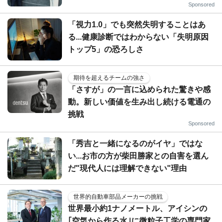
Sponsored
「視力1.0」でも突然失明することはあ
る...健康診断ではわからない「失明原因
トップ5」の恐ろしさ
期待を超えるチームの強さ
「さすが」の一言に込められた驚きや感
動。新しい価値を生み出し続ける電通の
挑戦
Sponsored
「秀吉と一緒になるのがイヤ」ではな
い...お市の方が柴田勝家との自害を選ん
だ"現代人には理解できない"理由
世界的自動車部品メーカーの挑戦
世界最小約1ナノメートル、アイシンの
｢空気から作る水｣に微粒子工学の専門家