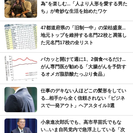
為"を楽しむ...「人より人形を愛する男た
ち」が奇妙な生活を始めたワケ
47都道府県の「旧制一中」の栄枯盛衰...
地元トップを維持する名門22校と凋落し
た元名門17校の全リスト
パカッと開けて週に1、2個食べるだけ...
がん専門医が勧める「大腸がんを予防す
るオメガ脂肪酸たっぷり食品」
仕事のデキない人ほどこの髪形をしてい
る...相手から全く信頼されない「ビジネ
スで一発アウト」ヘアスタイル3選
小泉進次郎氏でも、高市早苗氏でもな
い...いま自民党内で急浮上している「次