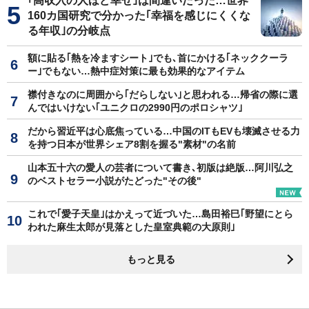
｢高収入の人ほど幸せ｣は間違いだった…世界
160カ国研究で分かった｢幸福を感じにくくな
る年収｣の分岐点
額に貼る｢熱を冷ますシート｣でも､首にかける｢ネッククーラ
ー｣でもない…熱中症対策に最も効果的なアイテム
襟付きなのに周囲から｢だらしない｣と思われる…帰省の際に選
んではいけない｢ユニクロの2990円のポロシャツ｣
だから習近平は心底焦っている…中国のITもEVも壊滅させる力
を持つ日本が世界シェア8割を握る"素材"の名前
山本五十六の愛人の芸者について書き､初版は絶版…阿川弘之
のベストセラー小説がたどった"その後"
これで｢愛子天皇｣はかえって近づいた…島田裕巳｢野望にとら
われた麻生太郎が見落とした皇室典範の大原則｣
もっと見る