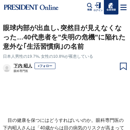
会員登録
検索
ログイン
眼球内部が出血し､突然目が見えなくな
った…40代患者を"失明の危機"に陥れた
意外な｢生活習慣病｣の名前
日本人男性の19.7%､女性の10.8%が罹患している
下内 昭人
+フォロー
眼科専門医
目の健康を保つにはどうすればいいのか。眼科専門医の
下内昭人さんは「40歳からは目の病気のリスクが高まって