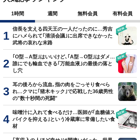
1時間
週間
無料会員
有料会員
信長を支える四天王の一人だったのに…秀吉
にハメられて｢清須会議｣に出席できなかった
武将の哀れな末路
｢O型→A型｣はいいけど､｢A型→O型｣はダメ…
誰にでも輸血できる｢万能血液｣の最後の落と
し穴
耳の後ろから流血､指の肉をごっそり食べら
れ…クマに｢猪木キック｣で応戦した36歳男性
の"数十秒間の死闘"
味噌汁に入れて食べるだけ…医師が｢血糖値ス
パイクを抑える｣という冷蔵庫に常備したい食
材