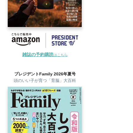
雑誌の予約購読
はこちら
プレジデントFamily 2026年夏号
頭のいい子が育つ「育脳」大百科