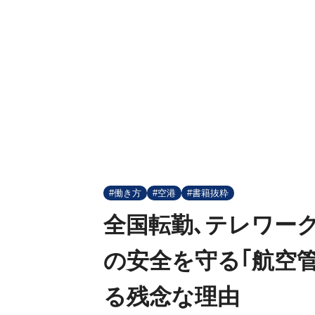
#働き方
#空港
#書籍抜粋
全国転勤､テレワーク
の安全を守る｢航空
る残念な理由