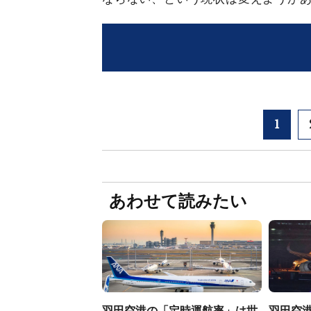
1
あわせて読みたい
羽田空港の「定時運航率」は世
羽田空