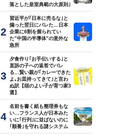
落とした皇室典範の大原則｣
習近平が｢日本に売るな｣と
煽った翌日にバレた…日本
企業に6割を握られてい
た"中国の半導体"の意外な
急所
夕食作り｢お手伝いする｣と
直訴の子への返答でバレ
る…賢い親が｢カレーできた
よ｡お皿持ってきて｣と言わ
ぬ訳【頭のよい子が育つ家3
選】
名前を書く紙も整理券もな
い…フランス人が日本みた
いに｢行列｣に並ばないのに
｢順番｣を守れる謎システム