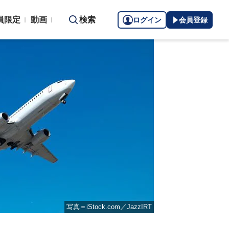
員限定
動画
検索
ログイン
会員登録
写真＝iStock.com／JazzIRT