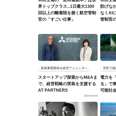
界トップクラス...1日最大1300
防げなか
回以上の離着陸を捌く航空管制
なくAI
官の「すごい仕事」
管制官
新規事業開発を経営アジェンダへ
官民で挑
スタートアップ探索からM&Aま
電力を
で、経営戦略の実装を支援する
る」で
AT PARTNERS
可能社
Sponsored