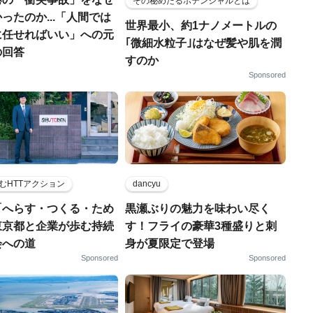
その秘めたるポテンシャルとは
ったのか...「人間では
世界最小、約1ナノメートルの
に任せればいい」への元
｢微細水粒子｣はなぜ髪や肌を潤
の回答
すのか
Sponsored
むHTTアクション
dancyu
「へらす・つくる・ため
黒瀬ぶりの魅力を味わい尽く
東京都と企業が歩む持続
す！フライの豪華3種盛りと刺
会への道
身が夏限定で登場
Sponsored
Sponsored