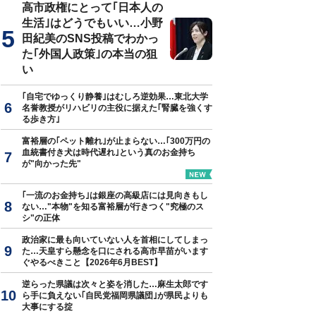
高市政権にとって｢日本人の
生活｣はどうでもいい…小野
田紀美のSNS投稿でわかっ
た｢外国人政策｣の本当の狙
い
｢自宅でゆっくり静養｣はむしろ逆効果…東北大学
名誉教授がリハビリの主役に据えた｢腎臓を強くす
る歩き方｣
富裕層の｢ペット離れ｣が止まらない…｢300万円の
血統書付き犬は時代遅れ｣という真のお金持ち
が"向かった先"
｢一流のお金持ち｣は銀座の高級店には見向きもし
ない…"本物"を知る富裕層が行きつく"究極のス
シ"の正体
政治家に最も向いていない人を首相にしてしまっ
た…天皇すら懸念を口にされる高市早苗がいます
ぐやるべきこと【2026年6月BEST】
逆らった県議は次々と姿を消した…麻生太郎です
ら手に負えない｢自民党福岡県議団｣が県民よりも
大事にする掟