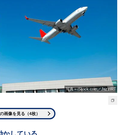
写真＝iStock.com／JazzIRT
の画像を見る（4枚）
動かしている