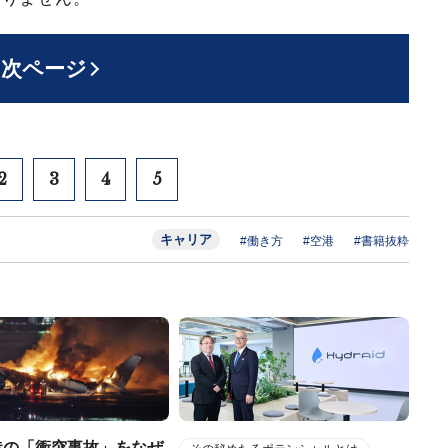
次ページ
2
3
4
5
キャリア
#働き方
#空港
#書籍抜粋
港の「衝突事故」をなぜ