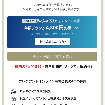
ここから先は有料会員限定です。
登録すると今すぐ全文と関連記事が読めます。
夏の入会応援キャンペーン実施中
8/31まで
4,800円
年額プランが
お得
（税込）
※年額プラン限定／他割引との併用不可
お申込みはこちら
今すぐ登録して続きを読む
（
最初の7日間無料
・無料期間内はいつでも解約可）
プレジデントオンライン有料会員の4つの特典
広告最小化で快適な閲覧
雑誌『プレジデント』が最新号から読み放題