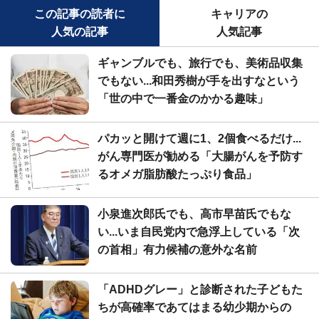
この記事の読者に
キャリアの
人気の記事
人気記事
ギャンブルでも、旅行でも、美術品収集
でもない...和田秀樹が手を出すなという
「世の中で一番金のかかる趣味」
パカッと開けて週に1、2個食べるだけ...
がん専門医が勧める「大腸がんを予防す
るオメガ脂肪酸たっぷり食品」
小泉進次郎氏でも、高市早苗氏でもな
い...いま自民党内で急浮上している「次
の首相」有力候補の意外な名前
「ADHDグレー」と診断された子どもた
ちが高確率であてはまる幼少期からの