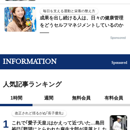
毎日を支える運動と栄養の整え方
成果を出し続ける人は、日々の健康管理
をどうセルフマネジメントしているのか
——
Sponsored
INFORMATION
Sponsored
人気記事ランキング
1時間
週間
無料会員
有料会員
改正されど揺るがぬ｢長子優先｣
これで｢愛子天皇｣はかえって近づいた…島田
裕巳｢野望にとらわれた麻生太郎が見落とした