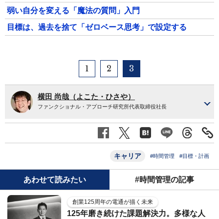
弱い自分を変える「魔法の質問」入門
目標は、過去を捨て「ゼロベース思考」で設定する
1
2
3
横田 尚哉（よこた・ひさや）
ファンクショナル・アプローチ研究所代表取締役社長
キャリア
#時間管理
#目標・計画
あわせて読みたい
#時間管理の記事
創業125周年の電通が描く未来
125年磨き続けた課題解決力。多様な人