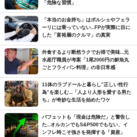
「危険な習慣」
「本当のお金持ち」はポルシェやフェラ
ーリには乗っていない...FPが実際に目に
した「富裕層のクルマ」の真実
外食するより断然ラクでお得で美味...元
水産庁職員が考案「1尾2000円の鮮魚丸
ごとフライパン料理」の非日常感
11体のラブドールと暮らし"正しい性行
為"を楽しむ...「人より人形を愛する男た
ち」が奇妙な生活を始めたワケ
バフェットも「現金は危険だ」と警告し
た...オルカンでもS&P500でもない、イ
ンフレ時こそ強さを発揮する「資産」