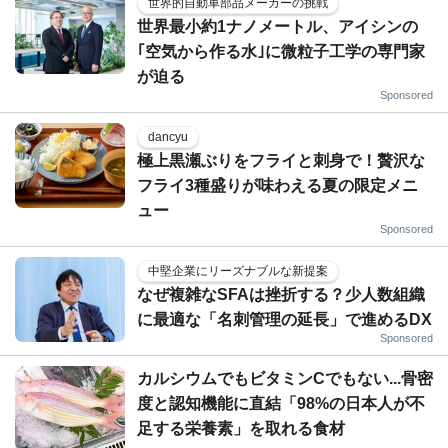
世界的自動車部品メーカーの挑戦
世界最小約1ナノメートル、アイシンの
｢空気から作る水｣に微粒子工学の専門家
が迫る
Sponsored
dancyu
極上黒瀬ぶりをフライと刺身で！贅沢な
フライ3種盛りが味わえる夏の限定メニ
ュー
Sponsored
中堅企業にリーズナブルな新提案
なぜ複雑なSFAは挫折する？少人数組織
に最適な「名刺管理の延長」で進めるDX
Sponsored
カルシウムでもビタミンCでもない...骨密
度と認知機能に直結「98%の日本人が不
足する栄養素」を取れる食材