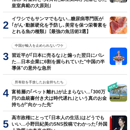
皇室典範の大原則｣
イワシでもサンマでもない...糖尿病専門医が
｢がん･動脈硬化を予防し､美背を保つ栄養素を
とれる魚の種類｣【最強の魚活術3選】
中国が輸入を止められないワケ
習近平が｢日本に売るな｣と煽った翌日にバレ
た…日本企業に6割を握られていた"中国の半
導体"の意外な急所
所有欲を手放したお金持ちたち
富裕層の｢ペット離れ｣が止まらない…｢300万
円の血統書付き犬は時代遅れ｣という真のお金
持ちが"向かった先"
高市政権にとって｢日本人の生活｣はどうでも
いい…小野田紀美のSNS投稿でわかった｢外国