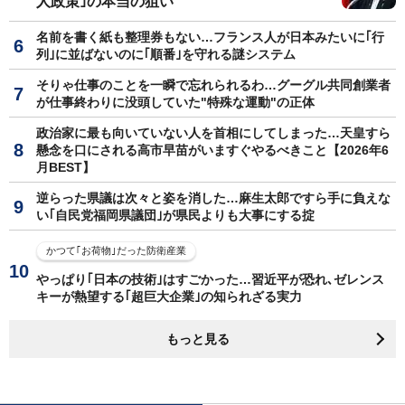
人政策｣の本当の狙い
名前を書く紙も整理券もない…フランス人が日本みたいに｢行
列｣に並ばないのに｢順番｣を守れる謎システム
そりゃ仕事のことを一瞬で忘れられるわ…グーグル共同創業者
が仕事終わりに没頭していた"特殊な運動"の正体
政治家に最も向いていない人を首相にしてしまった…天皇すら
懸念を口にされる高市早苗がいますぐやるべきこと【2026年6
月BEST】
逆らった県議は次々と姿を消した…麻生太郎ですら手に負えな
い｢自民党福岡県議団｣が県民よりも大事にする掟
かつて｢お荷物｣だった防衛産業
やっぱり｢日本の技術｣はすごかった…習近平が恐れ､ゼレンス
キーが熱望する｢超巨大企業｣の知られざる実力
もっと見る