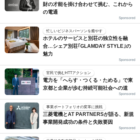
財の才能を掛け合わせて挑む、これから
の電通
Sponsored
忙しいビジネスパーソンを癒やす
ホテルのサービスと別荘の独立性を融
合…シェア別荘｢GLAMDAY STYLE｣の
魅力
Sponsored
官民で挑むHTTアクション
電力を「へらす・つくる・ためる」で東
京都と企業が歩む持続可能社会への道
Sponsored
事業ポートフォリオの変革に挑戦
三菱電機とAT PARTNERSが語る、新規
事業開発成功の条件と失敗要因
Sponsored