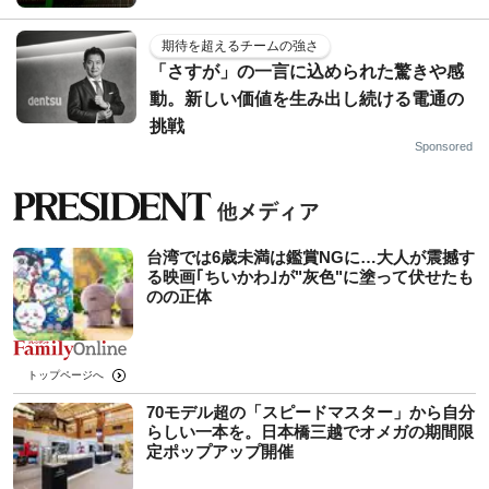
期待を超えるチームの強さ
「さすが」の一言に込められた驚きや感
動。新しい価値を生み出し続ける電通の
挑戦
Sponsored
台湾では6歳未満は鑑賞NGに…大人が震撼す
る映画｢ちいかわ｣が"灰色"に塗って伏せたも
のの正体
トップページへ
70モデル超の「スピードマスター」から自分
らしい一本を。日本橋三越でオメガの期間限
定ポップアップ開催