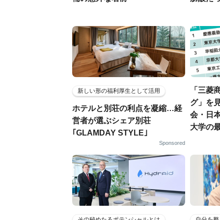
「三菱商
新しい形の福利厚生として活用
グ」を見
ホテルと別荘の利点を凝縮…経
会・日
営者が選ぶシェア別荘
大学の
｢GLAMDAY STYLE｣
Sponsored
その秘めたるポテンシャルとは
自分を整