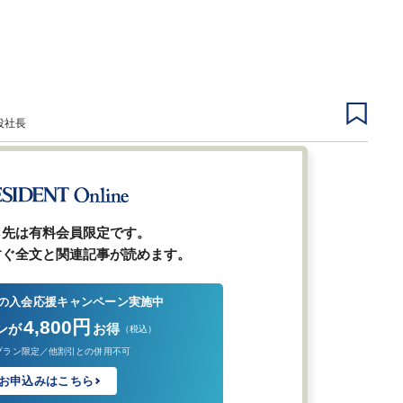
役社長
1
2
3
次ページ
ら先は有料会員限定です。
すぐ全文と関連記事が読めます。
の入会応援キャンペーン実施中
4,800円
ンが
お得
（税込）
プラン限定／他割引との併用不可
お申込みはこちら