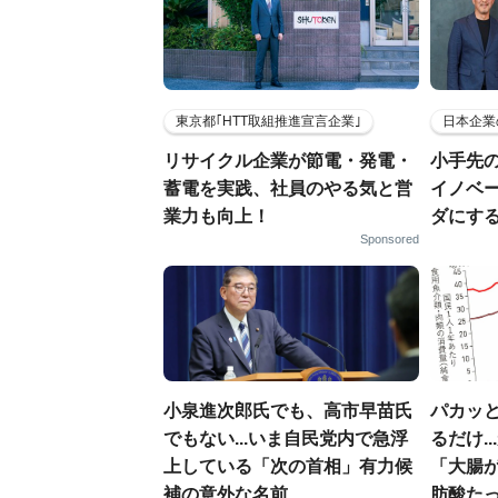
東京都｢HTT取組推進宣言企業｣
日本企業
リサイクル企業が節電・発電・
小手先
蓄電を実践、社員のやる気と営
イノベ
業力も向上！
ダにす
Sponsored
小泉進次郎氏でも、高市早苗氏
パカッと
でもない...いま自民党内で急浮
るだけ.
上している「次の首相」有力候
「大腸
補の意外な名前
肪酸た