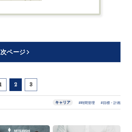
次ページ
1
2
3
キャリア
#時間管理
#目標・計画