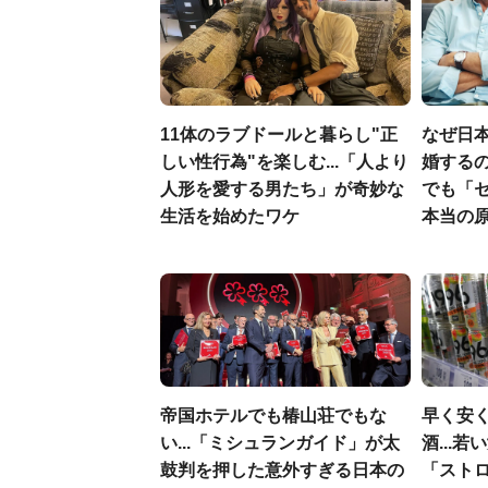
11体のラブドールと暮らし"正
なぜ日本
しい性行為"を楽しむ...「人より
婚するの
人形を愛する男たち」が奇妙な
でも「
生活を始めたワケ
本当の
帝国ホテルでも椿山荘でもな
早く安
い...「ミシュランガイド」が太
酒...
鼓判を押した意外すぎる日本の
「スト