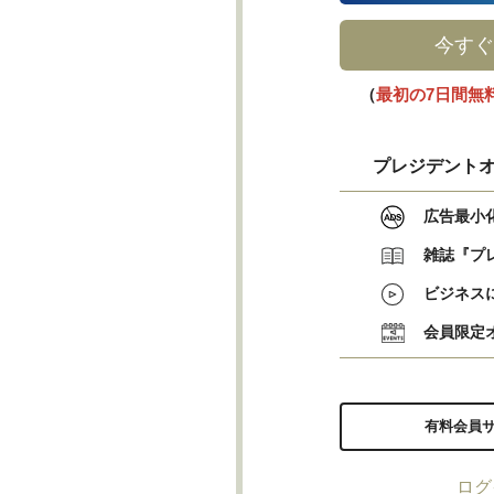
今すぐ
（
最初の7日間無
プレジデントオ
広告最小
雑誌『プ
ビジネス
会員限定
有料会員
ログ