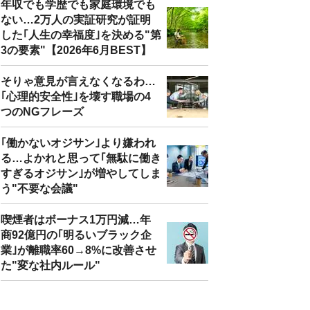
年収でも学歴でも家庭環境でも
ない…2万人の実証研究が証明
した｢人生の幸福度｣を決める"第
3の要素"【2026年6月BEST】
そりゃ意見が言えなくなるわ…
｢心理的安全性｣を壊す職場の4
つのNGフレーズ
｢働かないオジサン｣より嫌われ
る…よかれと思って｢無駄に働き
すぎるオジサン｣が増やしてしま
う"不要な会議"
喫煙者はボーナス1万円減…年
商92億円の｢明るいブラック企
業｣が離職率60→8%に改善させ
た"変な社内ルール"