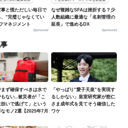
家事と慌ただしい毎日で
なぜ複雑なSFAは挫折する？少
る、“完璧じゃなくてい
人数組織に最適な「名刺管理の
ルフマネジメント
延長」で進めるDX
Sponsored
Sponsored
記事
でまず確保すべきは水で
「やっぱり"愛子天皇"を実現す
もない...被災者が「こ
るしかない」皇室研究家が悠仁
は担いで逃げて」という
さま成年式を見てそう確信した
なモノ2選【2025年7月
ワケ