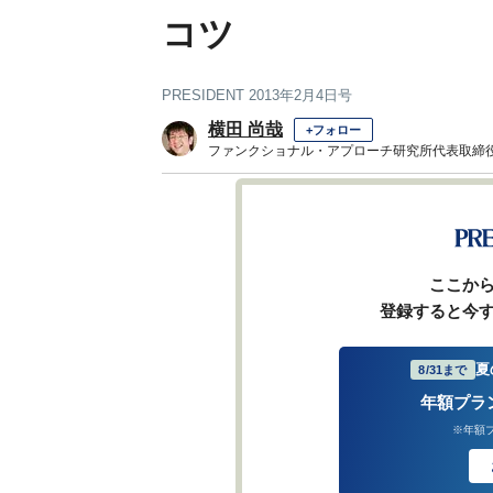
コツ
PRESIDENT 2013年2月4日号
横田 尚哉
+フォロー
ファンクショナル・アプローチ研究所代表取締
前ページ
ここか
登録すると今
夏
8/31まで
年額プラ
※年額