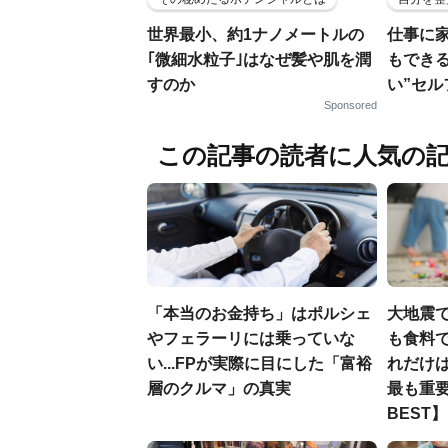
世界最小、約1ナノメートルの
仕事に
｢微細水粒子｣はなぜ髪や肌を潤
もでき
すのか
い”セ
Sponsored
この記事の読者に人気の
「本当のお金持ち」はポルシェ
大地震
やフェラーリには乗っていな
も食料で
い...FPが実際に目にした「富裕
れだけ
層のクルマ」の真実
最も重要
BEST】