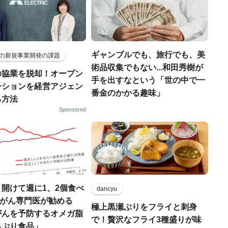
ギャンブルでも、旅行でも、美
の新規事業開発の課題
術品収集でもない...和田秀樹が
の協業を脱却！オープン
手を出すなという「世の中で一
ーションを経営アジェン
番金のかかる趣味」
る方法
Sponsored
開けて週に1、2個食べ
dancyu
..がん専門医が勧める
極上黒瀬ぶりをフライと刺身
がんを予防するオメガ脂
で！贅沢なフライ3種盛りが味
っぷり食品」