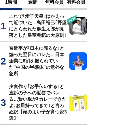
1時間
週間
無料会員
有料会員
これで｢愛子天皇｣はかえっ
て近づいた…島田裕巳｢野望
にとらわれた麻生太郎が見
落とした皇室典範の大原則｣
習近平が｢日本に売るな｣と
煽った翌日にバレた…日本
企業に6割を握られてい
た"中国の半導体"の意外な
急所
夕食作り｢お手伝いする｣と
直訴の子への返答でバレ
る…賢い親が｢カレーできた
よ｡お皿持ってきて｣と言わ
ぬ訳【頭のよい子が育つ家3
選】