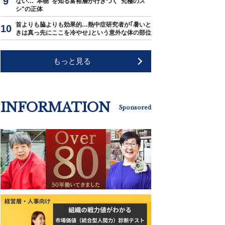
ない…"本物"を知る富裕層が行きつく"究極のス
シ"の正体
首よりも脇よりも効果的…熱中症研究者が｢暑いと
きは真っ先にここを冷やせ｣という意外な体の部位
もっと見る
INFORMATION
Sponsored