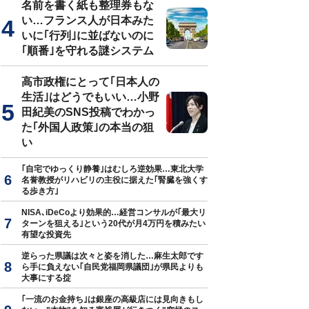
名前を書く紙も整理券もな
い…フランス人が日本みた
いに｢行列｣に並ばないのに
｢順番｣を守れる謎システム
高市政権にとって｢日本人の
生活｣はどうでもいい…小野
田紀美のSNS投稿でわかっ
た｢外国人政策｣の本当の狙
い
｢自宅でゆっくり静養｣はむしろ逆効果…東北大学
名誉教授がリハビリの主役に据えた｢腎臓を強くす
る歩き方｣
NISA､iDeCoより効果的…経営コンサルが｢最大リ
ターンを狙える｣という20代が月4万円を積みたい
有望な投資先
逆らった県議は次々と姿を消した…麻生太郎です
ら手に負えない｢自民党福岡県議団｣が県民よりも
大事にする掟
｢一流のお金持ち｣は銀座の高級店には見向きもし