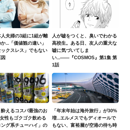
人夫婦の3組に1組が離
人が嘘をつくと、臭いでわかる
か...「価値観の違い」
高校生。ある日、友人の重大な
セックスレス」でもない
嘘に気づいてしま
原因
い...――『COSMOS』第1集 第
1話
く酔えるコスパ最強のお
「年末年始は海外旅行」が30%
若い女性もゴクゴク飲める
増...エルメスでもディオールで
ロング系チューハイ」の
もない、富裕層が空港の待ち時