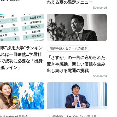
わえる夏の限定メニュー
Sponsored
事"採用大学"ランキン
期待を超えるチームの強さ
れば一目瞭然...学歴社
「さすが」の一言に込められた
本で成功に必要な「出身
驚きや感動。新しい価値を生み
最低ライン」
出し続ける電通の挑戦
Sponsored
えるための健康習慣
中堅企業にリーズナブルな新提案