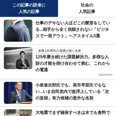
この記事の読者に
社会の
人気の記事
人気記事
仕事のデキない人ほどこの髪形をしてい
る...相手から全く信頼されない「ビジネ
スで一発アウト」ヘアスタイル3選
創業125周年の電通が描く未来
125年磨き続けた課題解決力。多様な人
財の才能を掛け合わせて挑む、これから
の電通
Sponsored
小泉進次郎氏でも、高市早苗氏でもな
い...いま自民党内で急浮上している「次
の首相」有力候補の意外な名前
大地震でまず確保すべきは水でも食料で