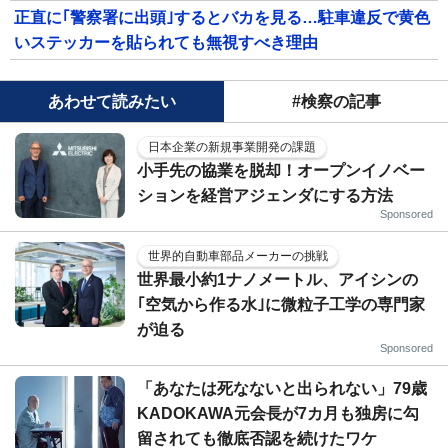
正直に｢警察署に出頭｣するとバカを見る…駐車違反で黄色
いステッカーを貼られても無視すべき理由
あわせて読みたい
#検察の記事
日本企業の新規事業開発の課題
小手先の協業を脱却！オープンイノベー
ションを経営アジェンダにする方法
Sponsored
世界的自動車部品メーカーの挑戦
世界最小約1ナノメートル、アイシンの
｢空気から作る水｣に微粒子工学の専門家
が迫る
Sponsored
「あなたは死なないと出られない」79歳
KADOKAWA元会長が7カ月も独房に勾
留されても徹底否認を続けたワケ