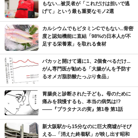
もない...被災者が「これだけは担いで逃
げて」という最も重要なモノ2選
カルシウムでもビタミンCでもない...骨密
度と認知機能に直結「98%の日本人が不
足する栄養素」を取れる食材
パカッと開けて週に1、2個食べるだけ...
がん専門医が勧める「大腸がんを予防す
るオメガ脂肪酸たっぷり食品」
胃腸炎と診断された子ども。母のために
痛みを我慢するも、本当の病気は!?
――『プラタナスの実』第1巻 第1話
新大阪駅から15分なのに巨大廃墟がそび
える...「消えた終着駅」が映し出す昭和