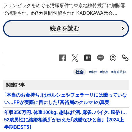
ラリンピックをめぐる汚職事件で東京地検特捜部に贈賄罪
で起訴され、約7カ月間勾留されたKADOKAWA元会…
続きを読む
社会
#事件
#検察
#書籍抜粋
関連記事
｢本当のお金持ち｣はポルシェやフェラーリには乗っていな
い…FPが実際に目にした｢富裕層のクルマ｣の真実
年収350万円､体重100kg､趣味は｢酒､麻雀､バイク､風俗｣…
52歳男性に結婚相談所が伝えた｢残酷なひと言｣【2024上
半期BEST5】