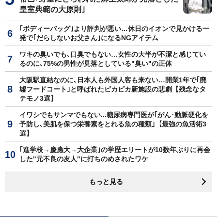
皇室典範の大原則｣
｢ボディーバッグ｣より評判が悪い…休日のイオンで見かける一
発で｢だらしないお父さん｣になるNGアイテム
ワキの臭いでも､口臭でもない…女性の大半が不潔と感じてい
るのに､75%の男性が見落としている"臭い"の正体
大阪駅直結なのに､日本人も外国人客も来ない…開業1年で｢廃
墟フードコート｣と呼ばれたピカピカ新施設の悲劇【残念なタ
テモノ3選】
イワシでもサンマでもない...糖尿病専門医が｢がん･動脈硬化を
予防し､美肌を保つ栄養素をとれる魚の種類｣【最強の魚活術3
選】
｢進学校→慶應大→大企業｣の学歴エリートが10数年ぶりに再会
した"元不良の友人"に打ちのめされたワケ
もっと見る