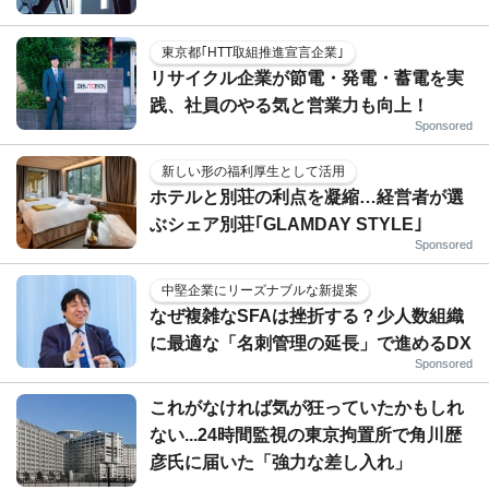
東京都｢HTT取組推進宣言企業｣
リサイクル企業が節電・発電・蓄電を実
践、社員のやる気と営業力も向上！
Sponsored
新しい形の福利厚生として活用
ホテルと別荘の利点を凝縮…経営者が選
ぶシェア別荘｢GLAMDAY STYLE｣
Sponsored
中堅企業にリーズナブルな新提案
なぜ複雑なSFAは挫折する？少人数組織
に最適な「名刺管理の延長」で進めるDX
Sponsored
これがなければ気が狂っていたかもしれ
ない...24時間監視の東京拘置所で角川歴
彦氏に届いた「強力な差し入れ」