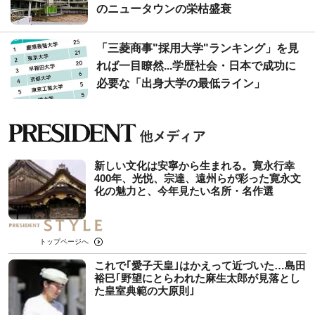
のニュータウンの栄枯盛衰
「三菱商事"採用大学"ランキング」を見
れば一目瞭然...学歴社会・日本で成功に
必要な「出身大学の最低ライン」
新しい文化は安寧から生まれる。寛永行幸
400年、光悦、宗達、遠州らが彩った寛永文
化の魅力と、今年見たい名所・名作選
トップページへ
これで｢愛子天皇｣はかえって近づいた…島田
裕巳｢野望にとらわれた麻生太郎が見落とし
た皇室典範の大原則｣