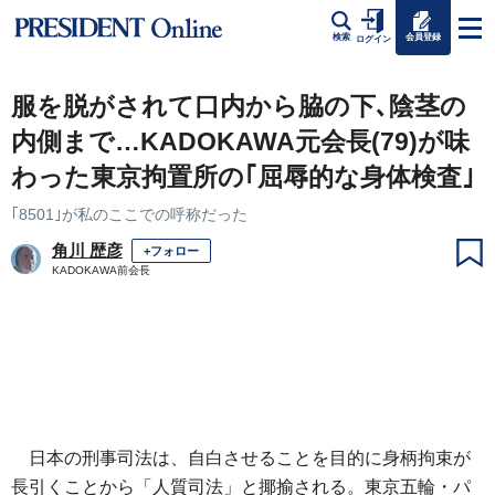
会員登録
検索
ログイン
服を脱がされて口内から脇の下､陰茎の
内側まで…KADOKAWA元会長(79)が味
わった東京拘置所の｢屈辱的な身体検査｣
｢8501｣が私のここでの呼称だった
角川 歴彦
+フォロー
KADOKAWA前会長
日本の刑事司法は、自白させることを目的に身柄拘束が
長引くことから「人質司法」と揶揄される。東京五輪・パ