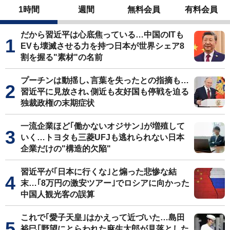
1時間
週間
無料会員
有料会員
だから習近平は心底焦っている…中国のITも
EVも壊滅させる力を持つ日本が世界シェア8
割を握る"素材"の名前
プーチンは動揺し､言葉を失ったとの指摘も…
習近平に見放され､側近も友好国も停戦を迫る
独裁政権の末期症状
一流企業ほど｢働かないオジサン｣が増殖して
いく…トヨタも三菱UFJも逃れられない日本
企業だけの"構造的欠陥"
習近平が｢日本に行くな｣と煽った悲惨な結
末…｢8万円の激安ツアー｣でロシアに向かった
中国人観光客の誤算
これで｢愛子天皇｣はかえって近づいた…島田
裕巳｢野望にとらわれた麻生太郎が見落とした