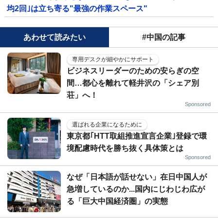
均2回｣は立ち寄る"最強の作業スペース"
あわせて読みたい
#中国の記事
専用デスクが細やかにサポート
ビジネスリーダーのための安らぎの空
間…都心を離れて軽井沢の「シェア別
荘」へ！
Sponsored
選ばれる企業になるために
東京都｢HTT取組推進宣言企業｣登録で環
境配慮時代を勝ち抜く具体策とは
Sponsored
なぜ「日本語が話せない」在日中国人が
急増しているのか...国内にじわじわ広が
る「巨大中国経済圏」の実態