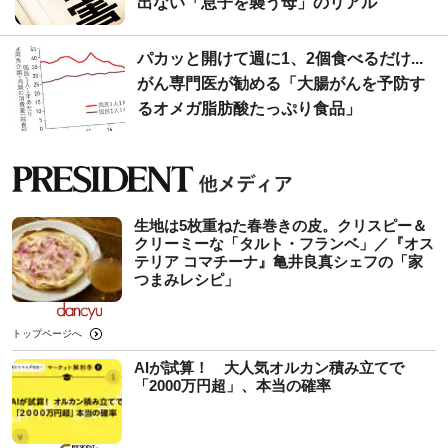
出ない「息子を襲う母」のリアル
パカッと開けて週に1、2個食べるだけ...
がん専門医が勧める「大腸がんを予防す
るオメガ脂肪酸たっぷり食品」
生地は5枚重ねた春巻きの皮。クリスピー＆
クリーミーな「タルト・フランベ」／『オス
テリア コマチーナ』亀井良真シェフの「家
つまみレシピ」
トップページへ
AIが試算！ 大人気オルカン積み立てで
「2000万円超」、本当の確率