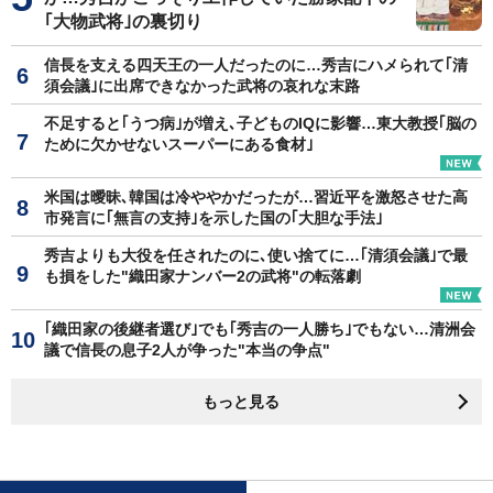
｢大物武将｣の裏切り
信長を支える四天王の一人だったのに…秀吉にハメられて｢清
須会議｣に出席できなかった武将の哀れな末路
不足すると｢うつ病｣が増え､子どものIQに影響…東大教授｢脳の
ために欠かせないスーパーにある食材｣
米国は曖昧､韓国は冷ややかだったが…習近平を激怒させた高
市発言に｢無言の支持｣を示した国の｢大胆な手法｣
秀吉よりも大役を任されたのに､使い捨てに…｢清須会議｣で最
も損をした"織田家ナンバー2の武将"の転落劇
｢織田家の後継者選び｣でも｢秀吉の一人勝ち｣でもない…清洲会
議で信長の息子2人が争った"本当の争点"
もっと見る