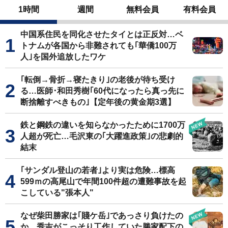
1時間
週間
無料会員
有料会員
中国系住民を同化させたタイとは正反対…ベ
トナムが各国から非難されても｢華僑100万
人｣を国外追放したワケ
｢転倒→骨折→寝たきり｣の老後が待ち受け
る…医師･和田秀樹｢60代になったら真っ先に
断捨離すべきもの｣【定年後の黄金期3選】
鉄と鋼鉄の違いを知らなかったために1700万
人超が死亡…毛沢東の｢大躍進政策｣の悲劇的
結末
｢サンダル登山の若者｣より実は危険…標高
599ｍの高尾山で年間100件超の遭難事故を起
こしている"張本人"
なぜ柴田勝家は｢賤ケ岳｣であっさり負けたの
か…秀吉がこっそり工作していた勝家配下の