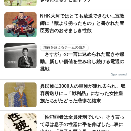
NHK大河ではとても放送できない...宣教
師に「獣より劣ったもの」と書かれた豊
臣秀吉のおぞましき性欲
期待を超えるチームの強さ
「さすが」の一言に込められた驚きや感
動。新しい価値を生み出し続ける電通の
挑戦
Sponsored
異民族に3000人の皇族が連れ去られ、収
容所送りに...「戦利品」になった女性皇
族たちがたどった悲惨な結末
「性犯罪者は全員死刑でいい」そう言っ
て母は息子の性器に手を伸ばした...表に