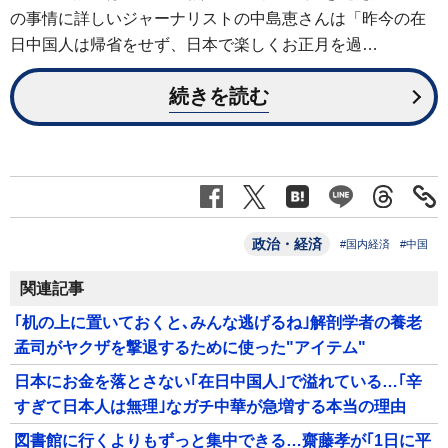
の事情に詳しいジャーナリストの中島恵さんは「昨今の在
日中国人は帰省をせず、日本で楽しくお正月を過…
続きを読む
政治・経済
#国内経済
#中国
関連記事
｢机の上に置いておくと､みんな逃げるね｣解剖学者の養老
孟司がヤクザを撃退するために使った"アイテム"
日本にお金を落とさない｢在日中国人｣で溢れている…｢辛
すぎて日本人は無理｣なガチ中華が急増する本当の理由
図書館に行くよりもずっと集中できる…齋藤孝が｢1日に平