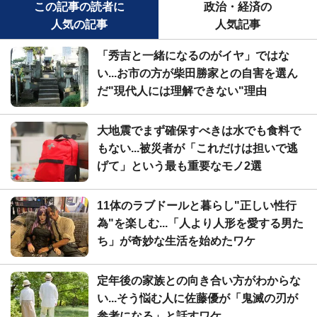
この記事の読者に
政治・経済の
人気の記事
人気記事
「秀吉と一緒になるのがイヤ」ではな
い...お市の方が柴田勝家との自害を選ん
だ"現代人には理解できない"理由
大地震でまず確保すべきは水でも食料で
もない...被災者が「これだけは担いで逃
げて」という最も重要なモノ2選
11体のラブドールと暮らし"正しい性行
為"を楽しむ...「人より人形を愛する男た
ち」が奇妙な生活を始めたワケ
定年後の家族との向き合い方がわからな
い...そう悩む人に佐藤優が「鬼滅の刃が
参考になる」と話すワケ