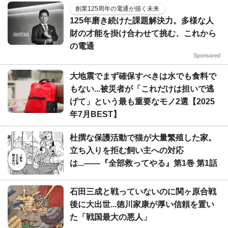
創業125周年の電通が描く未来
125年磨き続けた課題解決力。多様な人
財の才能を掛け合わせて挑む、これから
の電通
Sponsored
大地震でまず確保すべきは水でも食料で
もない...被災者が「これだけは担いで逃
げて」という最も重要なモノ2選【2025
年7月BEST】
杜撰な保護活動で猫が大量繁殖した家。
立ち入りを拒む飼い主への対応
は...――『全部救ってやる』第1巻 第1話
石田三成と戦っていないのに関ヶ原合戦
後に大出世...徳川家康が厚い信頼を置い
た「戦国最大の悪人」