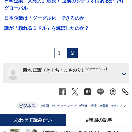
日韓企業「人材力」対決！ 逆襲のシナリオはあるか【5】
グローバル
日本企業は「グーグル化」できるのか
誰が「頼れるミドル」を滅ぼしたのか？
1
2
ジャーナリスト
菊地 正憲（きくち・まさのり）
ビジネス
#韓国
#リーダーシップ
#評価・査定
#電機
#サムスン
あわせて読みたい
#韓国の記事