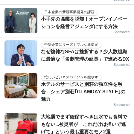
日本企業の新規事業開発の課題
小手先の協業を脱却！オープンイノベー
ションを経営アジェンダにする方法
Sponsored
中堅企業にリーズナブルな新提案
なぜ複雑なSFAは挫折する？少人数組織
に最適な「名刺管理の延長」で進めるDX
Sponsored
忙しいビジネスパーソンを癒やす
ホテルのサービスと別荘の独立性を融
合…シェア別荘｢GLAMDAY STYLE｣の
魅力
Sponsored
大地震でまず確保すべきは水でも食料で
もない...被災者が「これだけは担いで逃
げて」という最も重要なモノ2選