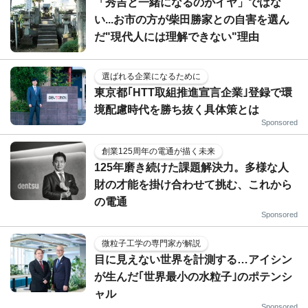
「秀吉と一緒になるのがイヤ」ではな
い...お市の方が柴田勝家との自害を選ん
だ"現代人には理解できない"理由
選ばれる企業になるために
東京都｢HTT取組推進宣言企業｣登録で環
境配慮時代を勝ち抜く具体策とは
Sponsored
創業125周年の電通が描く未来
125年磨き続けた課題解決力。多様な人
財の才能を掛け合わせて挑む、これから
の電通
Sponsored
微粒子工学の専門家が解説
目に見えない世界を計測する…アイシン
が生んだ｢世界最小の水粒子｣のポテンシ
ャル
Sponsored