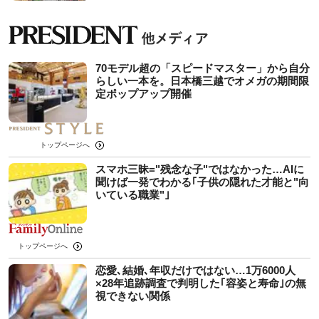
70モデル超の「スピードマスター」から自分
らしい一本を。日本橋三越でオメガの期間限
定ポップアップ開催
トップページへ
スマホ三昧="残念な子"ではなかった…AIに
聞けば一発でわかる｢子供の隠れた才能と"向
いている職業"｣
トップページへ
恋愛､結婚､年収だけではない…1万6000人
×28年追跡調査で判明した｢容姿と寿命｣の無
視できない関係