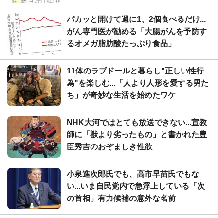
パカッと開けて週に1、2個食べるだけ...
がん専門医が勧める「大腸がんを予防す
るオメガ脂肪酸たっぷり食品」
11体のラブドールと暮らし"正しい性行
為"を楽しむ...「人より人形を愛する男た
ち」が奇妙な生活を始めたワケ
NHK大河ではとても放送できない...宣教
師に「獣より劣ったもの」と書かれた豊
臣秀吉のおぞましき性欲
小泉進次郎氏でも、高市早苗氏でもな
い...いま自民党内で急浮上している「次
の首相」有力候補の意外な名前