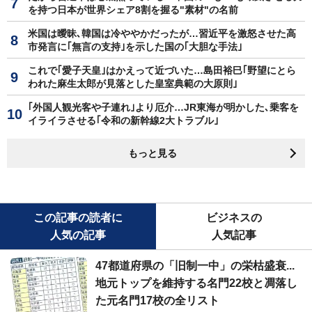
を持つ日本が世界シェア8割を握る"素材"の名前
米国は曖昧､韓国は冷ややかだったが…習近平を激怒させた高
市発言に｢無言の支持｣を示した国の｢大胆な手法｣
これで｢愛子天皇｣はかえって近づいた…島田裕巳｢野望にとら
われた麻生太郎が見落とした皇室典範の大原則｣
｢外国人観光客や子連れ｣より厄介…JR東海が明かした､乗客を
イライラさせる｢令和の新幹線2大トラブル｣
もっと見る
この記事の読者に
ビジネスの
人気の記事
人気記事
47都道府県の「旧制一中」の栄枯盛衰...
地元トップを維持する名門22校と凋落し
た元名門17校の全リスト