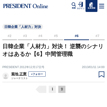
会員登録
検索
ログイン
日韓企業「人材力」対決
#2
#3
#4
#5
#6
#7
日韓企業「人材力」対決！ 逆襲のシナリ
オはあるか【6】中間管理職
PRESIDENT 2012年12月17日号
2013/01/11 14:00
菊地 正憲
+フォロー
ジャーナリスト
1
2