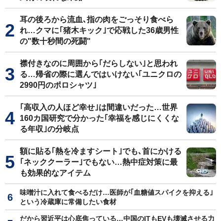
耳の後ろから流血､指の肉をごっそり食べら
れ…クマに｢猪木キック｣で応戦した36歳男性
の"数十秒間の死闘"
襟付きなのに周囲から｢だらしない｣と思われ
る…帰省の際に選んではいけない｢ユニクロの
2990円のポロシャツ｣
｢高収入の人ほど幸せ｣は間違いだった…世界
160カ国研究で分かった｢幸福を感じにくくな
る年収｣の分岐点
額に貼る｢熱を冷ますシート｣でも､首にかける
｢ネッククーラー｣でもない…熱中症対策に最
も効果的なアイテム
味噌汁に入れて食べるだけ…医師が｢血糖値スパイクを抑える｣
という冷蔵庫に常備したい食材
だから習近平は心底焦っている…中国のITもEVも壊滅させる力