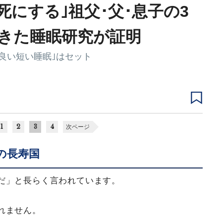
死にする｣祖父･父･息子の3
てきた睡眠研究が証明
の良い短い睡眠｣はセット
1
2
3
4
次ページ
の長寿国
だ」と長らく言われています。
れません。