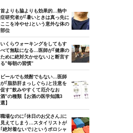
首よりも脇よりも効果的…熱中
症研究者が｢暑いときは真っ先に
ここを冷やせ｣という意外な体の
部位
いくらウォーキングをしてもす
べて無駄になる…医師が｢健康の
ために絶対欠かせない｣と断言す
る"毎朝の習慣"
ビールでも焼酎でもない…医師
が｢脂肪肝まっしぐら｣と注意を
促す"飲みやすくて厄介なお
酒"の種類【お酒の医学知識3
選】
職場なのに｢休日のお父さん｣に
見えてしまう…スタイリストが
｢絶対着ないで｣というポロシャ