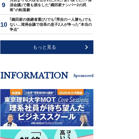
秀吉よりも大役を任されたのに､使い捨てに…｢清
須会議｣で最も損をした"織田家ナンバー2の武
将"の転落劇
｢織田家の後継者選び｣でも｢秀吉の一人勝ち｣でも
ない…清洲会議で信長の息子2人が争った"本当の
争点"
もっと見る
INFORMATION
Sponsored