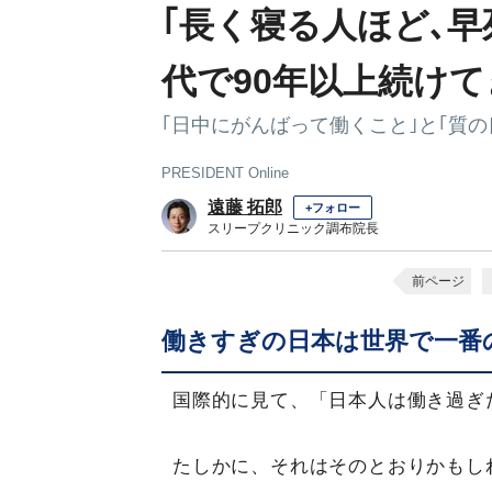
｢長く寝る人ほど､早
代で90年以上続け
｢日中にがんばって働くこと｣と｢質
PRESIDENT Online
遠藤 拓郎
+フォロー
スリープクリニック調布院長
前ページ
働きすぎの日本は世界で一番
国際的に見て、「日本人は働き過ぎ
たしかに、それはそのとおりかもし