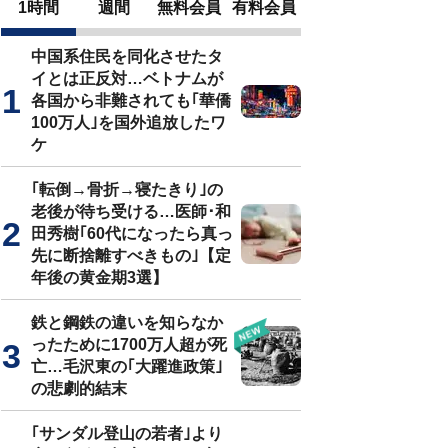
1時間
週間
無料会員
有料会員
中国系住民を同化させたタ
イとは正反対…ベトナムが
各国から非難されても｢華僑
100万人｣を国外追放したワ
ケ
｢転倒→骨折→寝たきり｣の
老後が待ち受ける…医師･和
田秀樹｢60代になったら真っ
先に断捨離すべきもの｣【定
年後の黄金期3選】
鉄と鋼鉄の違いを知らなか
ったために1700万人超が死
亡…毛沢東の｢大躍進政策｣
の悲劇的結末
｢サンダル登山の若者｣より