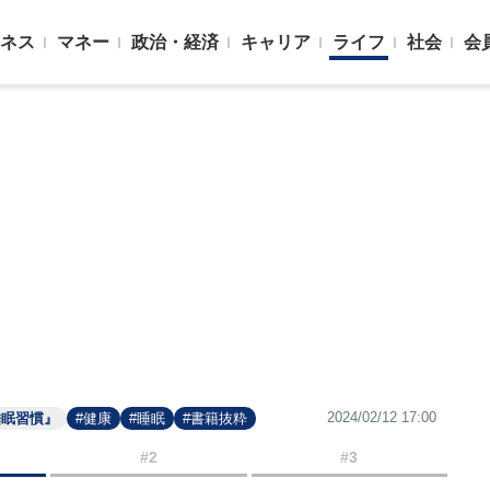
ネス
マネー
政治・経済
キャリア
ライフ
社会
会
2024/02/12 17:00
睡眠習慣』
#健康
#睡眠
#書籍抜粋
#2
#3