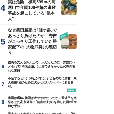
実は危険…標高599ｍの高
尾山で年間100件超の遭難
事故を起こしている"張本
人"
なぜ柴田勝家は｢賤ケ岳｣で
あっさり負けたのか…秀吉
がこっそり工作していた勝
家配下の｢大物武将｣の裏切
り
信長を支える四天王の一人だったのに…秀吉にハ
メられて｢清須会議｣に出席できなかった武将の哀
れな末路
不足すると｢うつ病｣が増え､子どものIQに影響…東
大教授｢脳のために欠かせないスーパーにある食
材｣
米国は曖昧､韓国は冷ややかだったが…習近平を激
怒させた高市発言に｢無言の支持｣を示した国の｢大
胆な手法｣