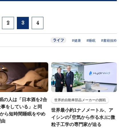
2
3
4
ライフ
#健康
#睡眠
#書籍抜粋
眠の人は「日本酒を2合
世界的自動車部品メーカーの挑戦
仕事をしている」と同
世界最小約1ナノメートル、ア
今晩から短時間睡眠をやめ
イシンの｢空気から作る水｣に微
理由
粒子工学の専門家が迫る