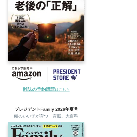
雑誌の予約購読
はこちら
プレジデントFamily 2026年夏号
頭のいい子が育つ「育脳」大百科