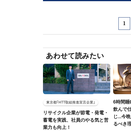
1
あわせて読みたい
6時間睡
東京都｢HTT取組推進宣言企業｣
飲んで
リサイクル企業が節電・発電・
じ...
蓄電を実践、社員のやる気と営
るべき
業力も向上！