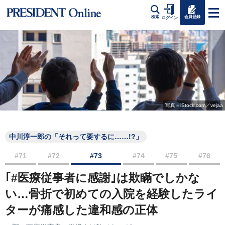
会員登録
検索
ログイン
写真＝iStock.com／vejaa
中川淳一郎の「それって要するに……!?」
#71
#72
#73
#74
#75
#76
｢#医療従事者に感謝｣は欺瞞でしかな
い…骨折で初めての入院を経験したライ
ターが痛感した違和感の正体