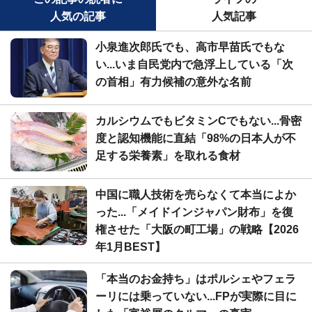
人気の記事
人気記事
小泉進次郎氏でも、高市早苗氏でもな
い...いま自民党内で急浮上している「次
の首相」有力候補の意外な名前
カルシウムでもビタミンCでもない...骨密
度と認知機能に直結「98%の日本人が不
足する栄養素」を取れる食材
中国に職人技術を売らなくて本当によか
った...「メイドインジャパン財布」を復
権させた「大阪の町工場」の戦略【2026
年1月BEST】
「本当のお金持ち」はポルシェやフェラ
ーリには乗っていない...FPが実際に目に