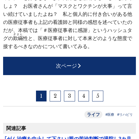
しょ？ お医者さんが「マスクとワクチンが大事」って言
い続けていましたよね？ 私と個人的に付き合いがある他
の医療従事者も上記の看護師と同様の感想を述べていたの
だが、本稿では「＃医療従事者に感謝」というハッシュタ
ぎまん
グの
欺瞞
性と、医療従事者に対して本来どのような態度で
接するべきなのかについて書いてみる。
次ページ
1
2
3
4
5
ライフ
#医療
#リハビリ
関連記事
｢がん治療を中止して下さい｣親の苦渋判断で退院し3カ月