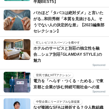
半期BEST5】
バカほど「タバコは絶対ダメ」と言いた
がる...和田秀樹「本質を見抜ける人、そ
うでない人の決定的な差」【2023編集部
セレクション】
忙しいビジネスパーソンを癒やす
ホテルのサービスと別荘の独立性を融
合…シェア別荘｢GLAMDAY STYLE｣の
魅力
Sponsored
官民で挑むHTTアクション
電力を「へらす・つくる・ためる」で東
京都と企業が歩む持続可能社会への道
Sponsored
中堅企業にリーズナブルな新提案
なぜ複雑なSFAは挫折する？少人数組織