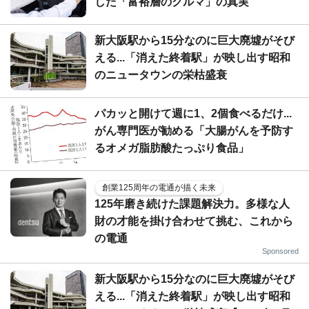
した「富裕層のクルマ」の真実
新大阪駅から15分なのに巨大廃墟がそび
える...「消えた終着駅」が映し出す昭和
のニュータウンの栄枯盛衰
パカッと開けて週に1、2個食べるだけ...
がん専門医が勧める「大腸がんを予防す
るオメガ脂肪酸たっぷり食品」
創業125周年の電通が描く未来
125年磨き続けた課題解決力。多様な人
財の才能を掛け合わせて挑む、これから
の電通
Sponsored
新大阪駅から15分なのに巨大廃墟がそび
える...「消えた終着駅」が映し出す昭和