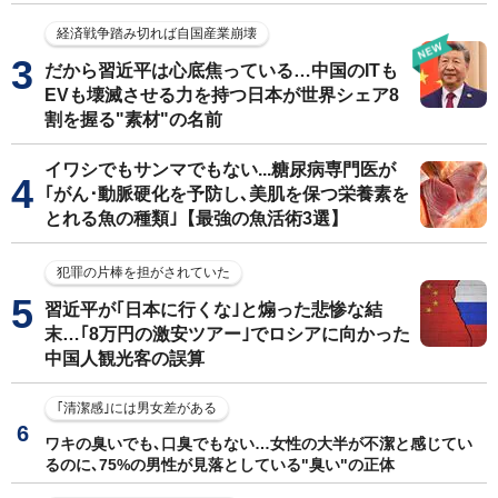
経済戦争踏み切れば自国産業崩壊
だから習近平は心底焦っている…中国のITも
EVも壊滅させる力を持つ日本が世界シェア8
割を握る"素材"の名前
イワシでもサンマでもない...糖尿病専門医が
｢がん･動脈硬化を予防し､美肌を保つ栄養素を
とれる魚の種類｣【最強の魚活術3選】
犯罪の片棒を担がされていた
習近平が｢日本に行くな｣と煽った悲惨な結
末…｢8万円の激安ツアー｣でロシアに向かった
中国人観光客の誤算
｢清潔感｣には男女差がある
ワキの臭いでも､口臭でもない…女性の大半が不潔と感じてい
るのに､75%の男性が見落としている"臭い"の正体