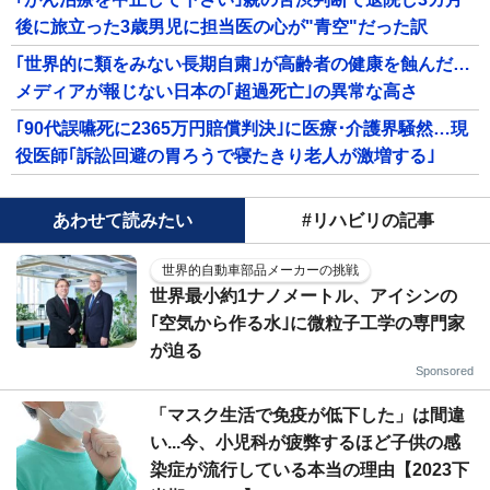
後に旅立った3歳男児に担当医の心が"青空"だった訳
｢世界的に類をみない長期自粛｣が高齢者の健康を蝕んだ…
メディアが報じない日本の｢超過死亡｣の異常な高さ
｢90代誤嚥死に2365万円賠償判決｣に医療･介護界騒然…現
役医師｢訴訟回避の胃ろうで寝たきり老人が激増する｣
あわせて読みたい
#リハビリの記事
世界的自動車部品メーカーの挑戦
世界最小約1ナノメートル、アイシンの
｢空気から作る水｣に微粒子工学の専門家
が迫る
Sponsored
「マスク生活で免疫が低下した」は間違
い...今、小児科が疲弊するほど子供の感
染症が流行している本当の理由【2023下