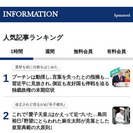
INFORMATION
Sponsored
人気記事ランキング
1時間
週間
無料会員
有料会員
選挙を前に分裂をはじめた
プーチンは動揺し､言葉を失ったとの指摘も…
習近平に見放され､側近も友好国も停戦を迫る
独裁政権の末期症状
改正されど揺るがぬ｢長子優先｣
これで｢愛子天皇｣はかえって近づいた…島田
裕巳｢野望にとらわれた麻生太郎が見落とした
皇室典範の大原則｣