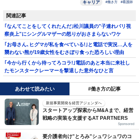
キャリア
#働き方
#看護師
関連記事
｢なんてことをしてくれたんだ｣松川議員の"子連れパリ視
察炎上"にシングルマザーの怒りがおさまらないワケ
｢お母さん､ヒグマが私を食べている!｣と電話で実況…人を
襲わない熊が19歳女性をむさぼり食った恐ろしい理由
｢今から行くから待ってろコラ!｣電話のあと本当に来社し
たモンスタークレーマーを撃退した意外なひと言
あわせて読みたい
#働き方の記事
新規事業開発を経営アジェンダへ
スタートアップ探索からM&Aまで、経営
戦略の実装を支援するAT PARTNERS
Sponsored
要介護者向け"とろみ"シュワシュワのコ