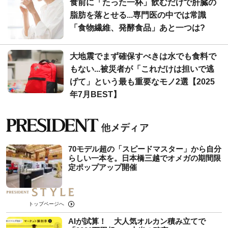
食前に「たった一杯」飲むだけで肝臓の
脂肪を落とせる...専門医の中では常識
「食物繊維、発酵食品」あと一つは?
大地震でまず確保すべきは水でも食料で
もない...被災者が「これだけは担いで逃
げて」という最も重要なモノ2選【2025
年7月BEST】
70モデル超の「スピードマスター」から自分
らしい一本を。日本橋三越でオメガの期間限
定ポップアップ開催
トップページへ
AIが試算！ 大人気オルカン積み立てで