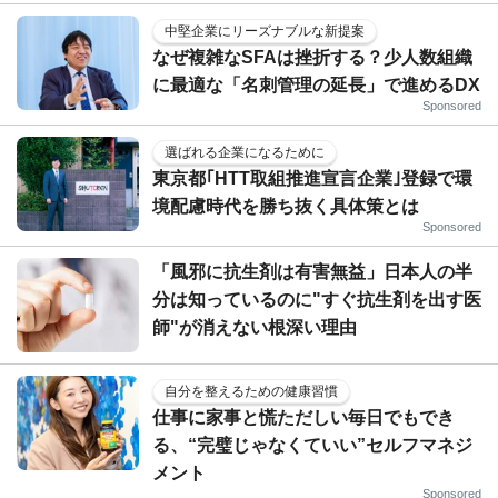
中堅企業にリーズナブルな新提案
なぜ複雑なSFAは挫折する？少人数組織
に最適な「名刺管理の延長」で進めるDX
Sponsored
選ばれる企業になるために
東京都｢HTT取組推進宣言企業｣登録で環
境配慮時代を勝ち抜く具体策とは
Sponsored
「風邪に抗生剤は有害無益」日本人の半
分は知っているのに"すぐ抗生剤を出す医
師"が消えない根深い理由
自分を整えるための健康習慣
仕事に家事と慌ただしい毎日でもでき
る、“完璧じゃなくていい”セルフマネジ
メント
Sponsored