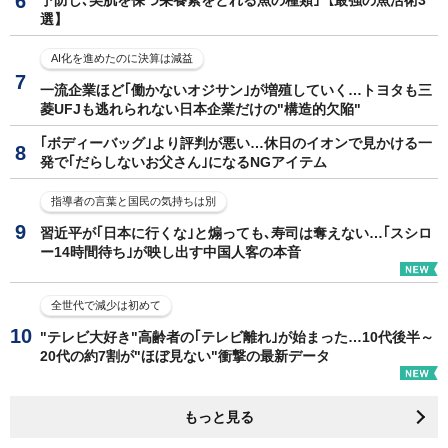
予防し､美肌を保つ栄養素をとれる魚の種類｣【最強の魚活術3
選】
AI化を進めたのに決算は減益
一流企業ほど｢働かないオジサン｣が増殖していく…トヨタも三
菱UFJも逃れられない日本企業だけの"構造的欠陥"
｢ボディーバッグ｣より評判が悪い…休日のイオンで見かける一
発で｢だらしないお父さん｣になるNGアイテム
指導者の言葉と国民の気持ちは別
習近平が｢日本に行くな｣と煽っても､寿司は奪えない…｢スシロ
ー14時間待ち｣が映し出す中国人客の本音
全世代で減少は初めて
"テレビ大好き"高齢者の｢テレビ離れ｣が始まった…10代後半～
20代の約7割が"ほぼ見ない"衝撃の最新データ
もっと見る