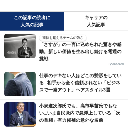
この記事の読者に
キャリアの
人気の記事
人気記事
期待を超えるチームの強さ
「さすが」の一言に込められた驚きや感
動。新しい価値を生み出し続ける電通の
挑戦
Sponsored
仕事のデキない人ほどこの髪形をしてい
る...相手から全く信頼されない「ビジネ
スで一発アウト」ヘアスタイル3選
小泉進次郎氏でも、高市早苗氏でもな
い...いま自民党内で急浮上している「次
の首相」有力候補の意外な名前