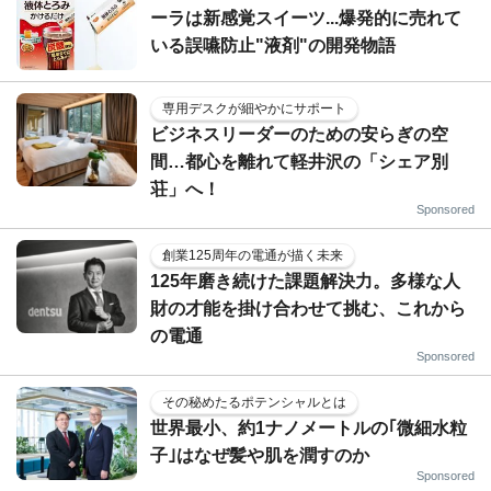
ーラは新感覚スイーツ...爆発的に売れて
いる誤嚥防止"液剤"の開発物語
専用デスクが細やかにサポート
ビジネスリーダーのための安らぎの空
間…都心を離れて軽井沢の「シェア別
荘」へ！
Sponsored
創業125周年の電通が描く未来
125年磨き続けた課題解決力。多様な人
財の才能を掛け合わせて挑む、これから
の電通
Sponsored
その秘めたるポテンシャルとは
世界最小、約1ナノメートルの｢微細水粒
子｣はなぜ髪や肌を潤すのか
Sponsored