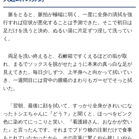
脈をとると、脈拍が極端に弱く、一度に全身の清拭を強
行すれば症状が悪化することは予測できた。そこで初日は
足だけを洗うと決め、ぬるい湯に片足ずつ浸して洗ってい
く。
両足を洗い終えると、石鹸箱ですくえるほどの垢が取
れ、まるでソックスを脱がせたように本来の真っ白な足が
見えてきた。毎日少しずつ、上半身へと向かって拭いてい
き、一週間目には背中の腫瘍のまわりもガーゼでそっと拭
いた。
「翌朝、最後に顔を拭いて、すっかり全身がきれいにな
ったトシエちゃんに『どう？』と聞くと、ほっぺをピンク
色に染めてにっこりと笑い、『看護婦さん、おなかが空い
た』と言ったんです。それまでブドウ糖の注射だけで食事
もとれていなかったから、その言葉に驚くやら嬉しいやら