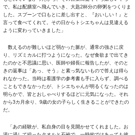
で。私は配膳室へ飛んでいき、大匙2杯分の卵粥をつくりま
した。スプーンで口もとに差し出すと、『おいしい！』と
言って食べてくれて。その日からトシエちゃんは見違える
ように変わっていきました」
数えるのが難しいほど弱かった脈が、通常の強さに戻
り、リズミカルに打つようになった。なぜ食欲まで出てき
たのかと不思議に思い、医師や婦長に報告したが、そのと
きの返事は「あっ、そう」と素っ気ないもので答えは得ら
れなかった。当時は看護学の参考書も手に入らず、調べる
こともできなかったが、トシエちゃんが明るくなったのは
明らかで、皆とおしゃべりするほどに元気になった。それ
から3カ月余り、9歳の女の子らしく生きることができたの
だ。
「あの経験が、私自身の目を見開かせてくれました。お
湯に浸して絞ったタオルと石鹼で、一時的ではあっても彼