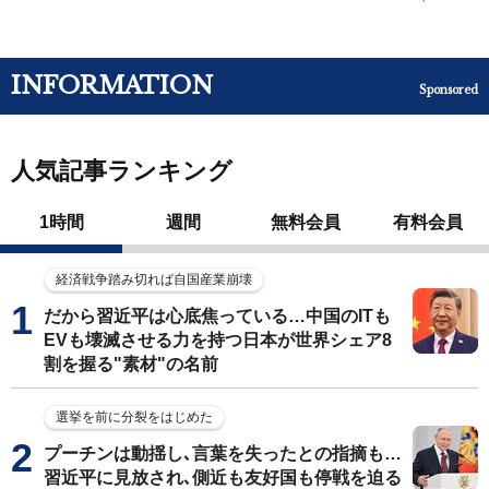
INFORMATION
Sponsored
人気記事ランキング
1時間
週間
無料会員
有料会員
経済戦争踏み切れば自国産業崩壊
だから習近平は心底焦っている…中国のITも
EVも壊滅させる力を持つ日本が世界シェア8
割を握る"素材"の名前
選挙を前に分裂をはじめた
プーチンは動揺し､言葉を失ったとの指摘も…
習近平に見放され､側近も友好国も停戦を迫る