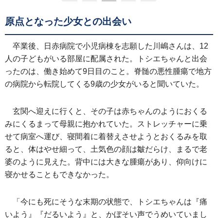
原点となった少女との出会い
卒業後、日赤病院で小児病棟を志願した川嶋さんは、12
人の子どもがいる部屋に配属された。トシエちゃんと出会
ったのは、働き始めて9日目のこと。脊髄の悪性腫瘍で地方
の病院から転院してくる9歳の少女がいると聞いていた。
玄関へ迎えに行くと、その子は赤ちゃんのようにおくる
みにくるまって母親に抱かれていた。ストレッチャーに乗
せて病室へ運び、寝間着に着替えさせようとおくるみを取
ると、体はやせ細って、土気色の顔は皺だらけ、まるで老
婆のように見えた。背中には大きな腫瘍があり、仰向けに
寝かせることもできなかった。
「今にも死にそうな末期の状態で、トシエちゃんは『痛
いよう』『だるいよう』と、かぼそい声でうめいていまし