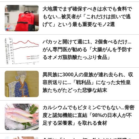
大地震でまず確保すべきは水でも食料で
もない...被災者が「これだけは担いで逃
げて」という最も重要なモノ2選
パカッと開けて週に1、2個食べるだけ...
がん専門医が勧める「大腸がんを予防す
るオメガ脂肪酸たっぷり食品」
異民族に3000人の皇族が連れ去られ、収
容所送りに...「戦利品」になった女性皇
族たちがたどった悲惨な結末
カルシウムでもビタミンCでもない...骨密
度と認知機能に直結「98%の日本人が不
足する栄養素」を取れる食材