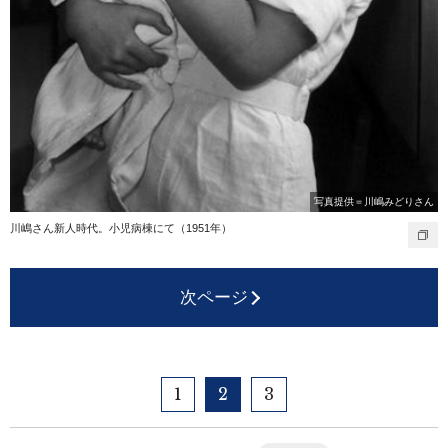
写真提供＝川嶋みどりさん
川嶋さん新人時代。小児病棟にて（1951年）
次ページ
1
2
3