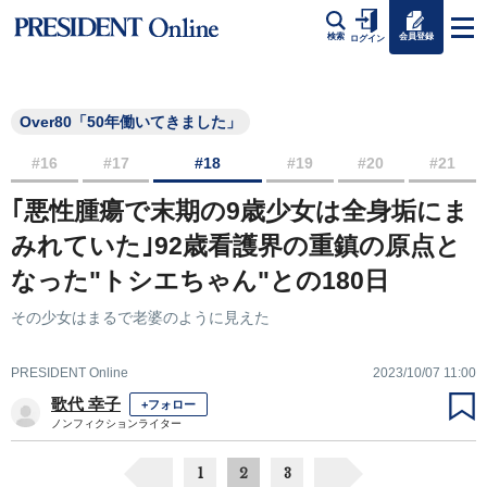
会員登録
検索
ログイン
Over80「50年働いてきました」
#16
#17
#18
#19
#20
#21
｢悪性腫瘍で末期の9歳少女は全身垢にま
みれていた｣92歳看護界の重鎮の原点と
なった"トシエちゃん"との180日
その少女はまるで老婆のように見えた
PRESIDENT Online
2023/10/07 11:00
歌代 幸子
+フォロー
ノンフィクションライター
1
2
3