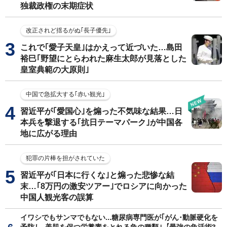
独裁政権の末期症状
改正されど揺るがぬ｢長子優先｣
これで｢愛子天皇｣はかえって近づいた…島田
裕巳｢野望にとらわれた麻生太郎が見落とした
皇室典範の大原則｣
中国で急拡大する｢赤い観光｣
習近平が｢愛国心｣を煽った不気味な結果…日
本兵を撃退する｢抗日テーマパーク｣が中国各
地に広がる理由
犯罪の片棒を担がされていた
習近平が｢日本に行くな｣と煽った悲惨な結
末…｢8万円の激安ツアー｣でロシアに向かった
中国人観光客の誤算
イワシでもサンマでもない...糖尿病専門医が｢がん･動脈硬化を