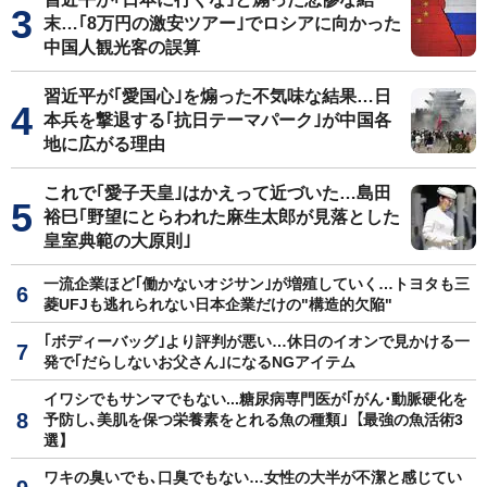
末…｢8万円の激安ツアー｣でロシアに向かった
中国人観光客の誤算
習近平が｢愛国心｣を煽った不気味な結果…日
本兵を撃退する｢抗日テーマパーク｣が中国各
地に広がる理由
これで｢愛子天皇｣はかえって近づいた…島田
裕巳｢野望にとらわれた麻生太郎が見落とした
皇室典範の大原則｣
一流企業ほど｢働かないオジサン｣が増殖していく…トヨタも三
菱UFJも逃れられない日本企業だけの"構造的欠陥"
｢ボディーバッグ｣より評判が悪い…休日のイオンで見かける一
発で｢だらしないお父さん｣になるNGアイテム
イワシでもサンマでもない...糖尿病専門医が｢がん･動脈硬化を
予防し､美肌を保つ栄養素をとれる魚の種類｣【最強の魚活術3
選】
ワキの臭いでも､口臭でもない…女性の大半が不潔と感じてい