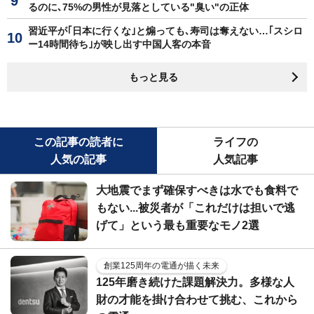
るのに､75%の男性が見落としている"臭い"の正体
習近平が｢日本に行くな｣と煽っても､寿司は奪えない…｢スシロ
ー14時間待ち｣が映し出す中国人客の本音
もっと見る
この記事の読者に
ライフの
人気の記事
人気記事
大地震でまず確保すべきは水でも食料で
もない...被災者が「これだけは担いで逃
げて」という最も重要なモノ2選
創業125周年の電通が描く未来
125年磨き続けた課題解決力。多様な人
財の才能を掛け合わせて挑む、これから