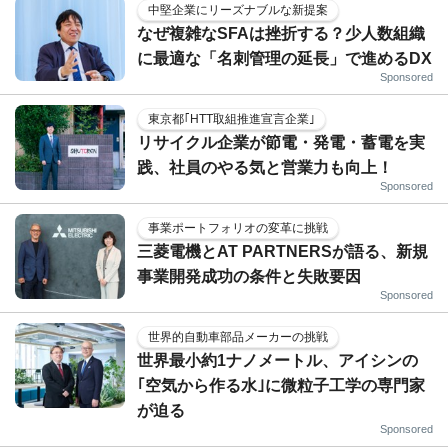
中堅企業にリーズナブルな新提案
なぜ複雑なSFAは挫折する？少人数組織
に最適な「名刺管理の延長」で進めるDX
Sponsored
東京都｢HTT取組推進宣言企業｣
リサイクル企業が節電・発電・蓄電を実
践、社員のやる気と営業力も向上！
Sponsored
事業ポートフォリオの変革に挑戦
三菱電機とAT PARTNERSが語る、新規
事業開発成功の条件と失敗要因
Sponsored
世界的自動車部品メーカーの挑戦
世界最小約1ナノメートル、アイシンの
｢空気から作る水｣に微粒子工学の専門家
が迫る
Sponsored