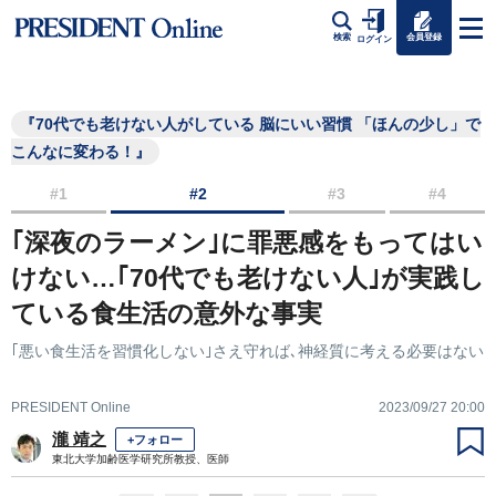
会員登録
検索
ログイン
『70代でも老けない人がしている 脳にいい習慣 「ほんの少し」で
こんなに変わる！』
#1
#2
#3
#4
｢深夜のラーメン｣に罪悪感をもってはい
けない…｢70代でも老けない人｣が実践し
ている食生活の意外な事実
｢悪い食生活を習慣化しない｣さえ守れば､神経質に考える必要はない
PRESIDENT Online
2023/09/27 20:00
瀧 靖之
+フォロー
東北大学加齢医学研究所教授、医師