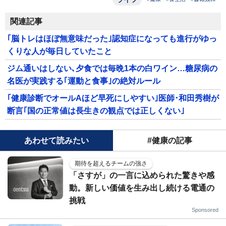
関連記事
｢脳トレはほぼ無意味だった｣認知症になっても進行がゆっ
くりな人が毎日していたこと
ジム通いはしない､夕食では毎晩1本の白ワイン…糖尿病の
名医が実践する｢運動と食事｣の絶対ルール
｢健康診断でオールAほど早死にしやすい｣医師･和田秀樹が
断言｢国の正常値は長生きの観点では正しくない｣
あわせて読みたい
#健康の記事
期待を超えるチームの強さ
「さすが」の一言に込められた驚きや感
動。新しい価値を生み出し続ける電通の
挑戦
Sponsored