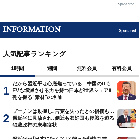
Sponsored
INFORMATION
Sponsored
人気記事ランキング
1時間
週間
無料会員
有料会員
だから習近平は心底焦っている…中国のITも
EVも壊滅させる力を持つ日本が世界シェア8
割を握る"素材"の名前
プーチンは動揺し､言葉を失ったとの指摘も…
習近平に見放され､側近も友好国も停戦を迫る
独裁政権の末期症状
習近平が｢日本に行くな｣と煽った悲惨な結