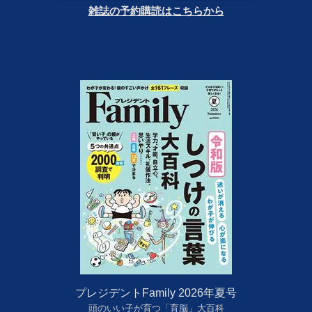
雑誌の予約購読はこちらから
プレジデントFamily 2026年夏号
頭のいい子が育つ「育脳」大百科