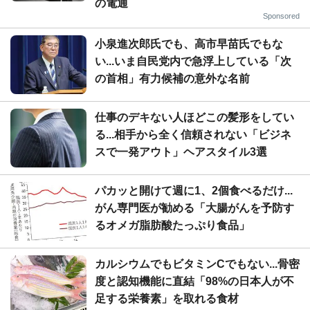
の電通
Sponsored
小泉進次郎氏でも、高市早苗氏でもな
い...いま自民党内で急浮上している「次
の首相」有力候補の意外な名前
仕事のデキない人ほどこの髪形をしてい
る...相手から全く信頼されない「ビジネ
スで一発アウト」ヘアスタイル3選
パカッと開けて週に1、2個食べるだけ...
がん専門医が勧める「大腸がんを予防す
るオメガ脂肪酸たっぷり食品」
カルシウムでもビタミンCでもない...骨密
度と認知機能に直結「98%の日本人が不
足する栄養素」を取れる食材