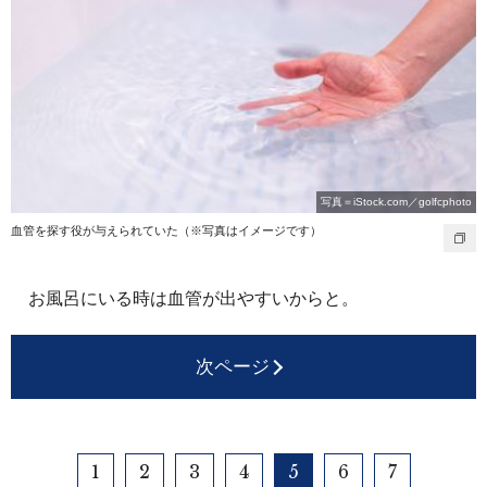
写真＝iStock.com／golfcphoto
血管を探す役が与えられていた（※写真はイメージです）
お風呂にいる時は血管が出やすいからと。
次ページ
1
2
3
4
5
6
7