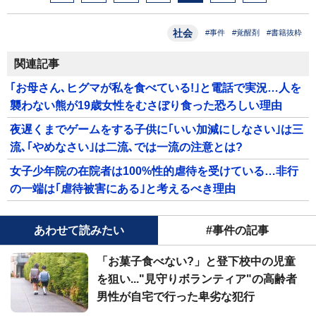
社会
#事件
#覚醒剤
#書籍抜粋
関連記事
｢お母さん､ヒグマが私を食べている!｣と電話で実況…人を
襲わない熊が19歳女性をむさぼり食った恐ろしい理由
夜遅くまでゲームをする子供に｢いい加減にしなさい｣は三
流､｢やめなさい｣は二流､では一流の注意とは?
女子少年院の在院者は100%性的虐待を受けている…非行
の一端は｢虐待被害にある｣と考えるべき理由
あわせて読みたい
#事件の記事
「お菓子食べない?」と登下校中の児童
を狙い..."見守りボランティア"の高齢者
男性が自宅で行った卑劣な犯行