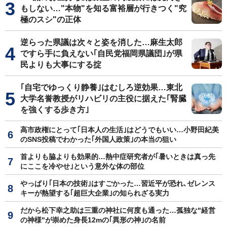
もしない…"本物"を知る富裕層が行きつく"究
極のスシ"の正体
逆らった県議は次々と姿を消した…麻生太郎
ですら手に負えない｢自民党福岡県議団｣が県
民よりも大事にする掟
｢自宅でゆっくり静養｣はむしろ逆効果…東北
大学名誉教授がリハビリの主役に据えた｢腎臓
を強くする歩き方｣
高市政権にとって｢日本人の生活｣はどうでもいい…小野田紀美
のSNS投稿でわかった｢外国人政策｣の本当の狙い
首よりも脇よりも効果的…熱中症研究者が｢暑いときは真っ先
にここを冷やせ｣という意外な体の部位
やっぱり｢日本の技術｣はすごかった…習近平が恐れ､ゼレンス
キーが熱望する｢超巨大企業｣の知られざる実力
だから松下幸之助は三重の神社に何度も通った…孤独な"経営
の神様"が崇めた身長12mの｢異形の神｣の名前