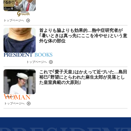
トップページへ
首よりも脇よりも効果的…熱中症研究者が
｢暑いときは真っ先にここを冷やせ｣という意
外な体の部位
トップページへ
これで｢愛子天皇｣はかえって近づいた…島田
裕巳｢野望にとらわれた麻生太郎が見落とし
た皇室典範の大原則｣
トップページへ