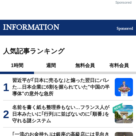
Sponsored
INFORMATION
Sponsored
人気記事ランキング
1時間
週間
無料会員
有料会員
習近平が｢日本に売るな｣と煽った翌日にバレ
た…日本企業に6割を握られていた"中国の半
導体"の意外な急所
名前を書く紙も整理券もない…フランス人が
日本みたいに｢行列｣に並ばないのに｢順番｣を
守れる謎システム
｢一流のお金持ち｣は銀座の高級店には見向き