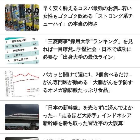
早く安く酔えるコスパ最強のお酒...若い
女性もゴクゴク飲める「ストロング系チ
ューハイ」の本当の怖さ
「三菱商事"採用大学"ランキング」を見
れば一目瞭然...学歴社会・日本で成功に
必要な「出身大学の最低ライン」
パカッと開けて週に1、2個食べるだけ...
がん専門医が勧める「大腸がんを予防す
るオメガ脂肪酸たっぷり食品」
「日本の新幹線」を売らずに済んでよか
った...「走るほど大赤字」インドネシア
新幹線を勝ち取った習近平の大誤算