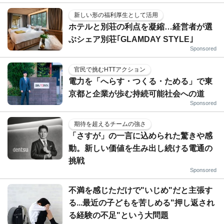
新しい形の福利厚生として活用
ホテルと別荘の利点を凝縮…経営者が選
ぶシェア別荘｢GLAMDAY STYLE｣
Sponsored
官民で挑むHTTアクション
電力を「へらす・つくる・ためる」で東
京都と企業が歩む持続可能社会への道
Sponsored
期待を超えるチームの強さ
「さすが」の一言に込められた驚きや感
動。新しい価値を生み出し続ける電通の
挑戦
Sponsored
不満を感じただけで"いじめ"だと主張す
る...最近の子どもを苦しめる"押し返され
る経験の不足"という大問題