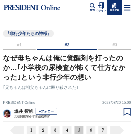
会員登録
検索
ログイン
『非行少年たちの神様』
#1
#2
#3
なぜ母ちゃんは俺に覚醒剤を打ったの
か…｢小学校の尿検査が怖くて仕方なか
った｣という非行少年の想い
｢兄ちゃんは祖父ちゃんに殴り殺された｣
PRESIDENT Online
2023/08/20 15:00
堀井 智帆
+フォロー
元福岡県警少年育成指導官
1
2
3
4
5
6
7