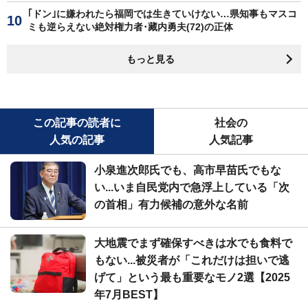
｢ドン｣に嫌われたら福岡では生きていけない…県知事もマスコ
ミも逆らえない絶対権力者･藏内勇夫(72)の正体
もっと見る
この記事の読者に
社会の
人気の記事
人気記事
小泉進次郎氏でも、高市早苗氏でもな
い...いま自民党内で急浮上している「次
の首相」有力候補の意外な名前
大地震でまず確保すべきは水でも食料で
もない...被災者が「これだけは担いで逃
げて」という最も重要なモノ2選【2025
年7月BEST】