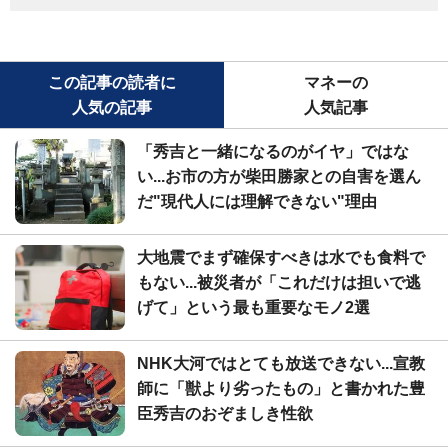
この記事の読者に
マネーの
人気の記事
人気記事
「秀吉と一緒になるのがイヤ」ではな
い...お市の方が柴田勝家との自害を選ん
だ"現代人には理解できない"理由
大地震でまず確保すべきは水でも食料で
もない...被災者が「これだけは担いで逃
げて」という最も重要なモノ2選
NHK大河ではとても放送できない...宣教
師に「獣より劣ったもの」と書かれた豊
臣秀吉のおぞましき性欲