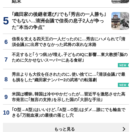
結末
｢織田家の後継者選び｣でも｢秀吉の一人勝ち｣
でもない…清洲会議で信長の息子2人が争っ
た"本当の争点"
信長を支える四天王の一人だったのに…秀吉にハメられて｢清
須会議｣に出席できなかった武将の哀れな末路
不足すると｢うつ病｣が増え､子どものIQに影響…東大教授｢脳の
ために欠かせないスーパーにある食材｣
秀吉よりも大役を任されたのに､使い捨てに…｢清須会議｣で最
も損をした"織田家ナンバー2の武将"の転落劇
米国は曖昧､韓国は冷ややかだったが…習近平を激怒させた高
市発言に｢無言の支持｣を示した国の｢大胆な手法｣
｢O型→A型｣はいいけど､｢A型→O型｣はダメ…誰にでも輸血で
きる｢万能血液｣の最後の落とし穴
もっと見る