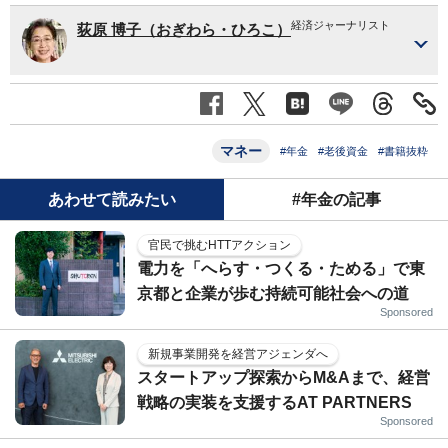
経済ジャーナリスト
荻原 博子（おぎわら・ひろこ）
マネー
#年金
#老後資金
#書籍抜粋
あわせて読みたい
#年金の記事
官民で挑むHTTアクション
電力を「へらす・つくる・ためる」で東
京都と企業が歩む持続可能社会への道
Sponsored
新規事業開発を経営アジェンダへ
スタートアップ探索からM&Aまで、経営
戦略の実装を支援するAT PARTNERS
Sponsored