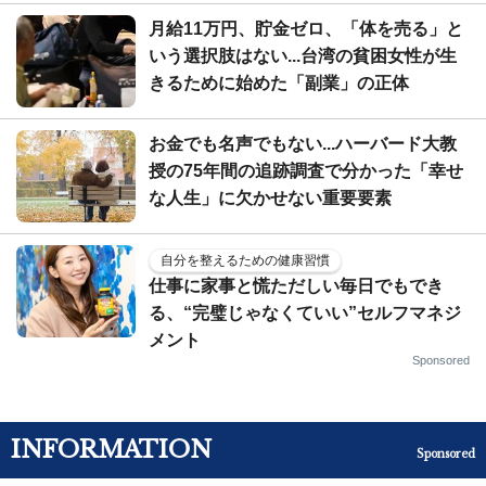
月給11万円、貯金ゼロ、「体を売る」と
いう選択肢はない...台湾の貧困女性が生
きるために始めた「副業」の正体
お金でも名声でもない...ハーバード大教
授の75年間の追跡調査で分かった「幸せ
な人生」に欠かせない重要要素
自分を整えるための健康習慣
仕事に家事と慌ただしい毎日でもでき
る、“完璧じゃなくていい”セルフマネジ
メント
Sponsored
INFORMATION
Sponsored