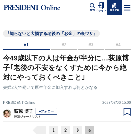
会員登録
検索
ログイン
『知らないと大損する老後の「お金」の裏ワザ』
#1
#2
#3
#4
今49歳以下の人は年金が半分に…荻原博
子｢老後の不安をなくすために今から絶
対にやっておくべきこと｣
夫婦2人で働いて厚生年金に加入すれば何とかなる
PRESIDENT Online
2023/03/06 15:00
荻原 博子
+フォロー
経済ジャーナリスト
1
2
3
4