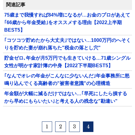
関連記事
75歳まで我慢すれば84%増になるが…お金のプロがあえて
｢66歳から年金受給｣をオススメする理由【2022上半期
BEST5】
｢コツコツ貯めたから大丈夫｣ではない…1000万円のへそく
りを貯めた妻が崩れ落ちた"税金の落とし穴"
貯金ゼロ､年金が月5万円でも生きていける…71歳シングル
女性が明かす家計簿の中身【2022下半期BEST5】
｢なんでオレの年金がこんなに少ないんだ｣年金事務所に怒
鳴り込んでくる高齢者の"被害者意識"の心理構造
年金額が大幅に減るだけではない…｢早死にしたら損する
から早めにもらいたい｣と考える人の残念な"勘違い"
1
2
3
4