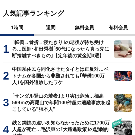
人気記事ランキング
1時間
週間
無料会員
有料会員
｢転倒→骨折→寝たきり｣の老後が待ち受け
る…医師･和田秀樹｢60代になったら真っ先に
断捨離すべきもの｣【定年後の黄金期3選】
中国系住民を同化させたタイとは正反対…ベ
トナムが各国から非難されても｢華僑100万
人｣を国外追放したワケ
｢サンダル登山の若者｣より実は危険…標高
599ｍの高尾山で年間100件超の遭難事故を起
こしている"張本人"
鉄と鋼鉄の違いを知らなかったために1700万
人超が死亡…毛沢東の｢大躍進政策｣の悲劇的