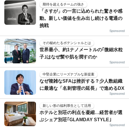
期待を超えるチームの強さ
「さすが」の一言に込められた驚きや感
動。新しい価値を生み出し続ける電通の
挑戦
Sponsored
その秘めたるポテンシャルとは
世界最小、約1ナノメートルの｢微細水粒
子｣はなぜ髪や肌を潤すのか
Sponsored
中堅企業にリーズナブルな新提案
なぜ複雑なSFAは挫折する？少人数組織
に最適な「名刺管理の延長」で進めるDX
Sponsored
新しい形の福利厚生として活用
ホテルと別荘の利点を凝縮…経営者が選
ぶシェア別荘｢GLAMDAY STYLE｣
Sponsored