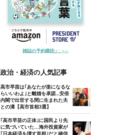
雑誌の予約購読
はこちら
政治・経済の人気記事
高市早苗は｢あなたが楽になるな
らいいわよ｣と離婚を承諾...安倍
内閣で出世する間に生まれた夫
との溝【高市首相3選】
｢高市早苗の正体｣に国民より先
に気づいていた…海外投資家が
｢日本経済を壊す首相｣だと確信