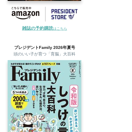
雑誌の予約購読
はこちら
プレジデントFamily 2026年夏号
頭のいい子が育つ「育脳」大百科