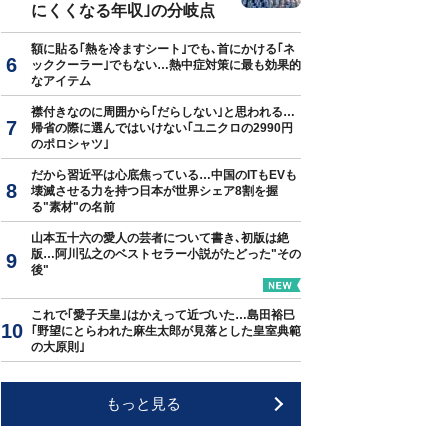
にくくなる年収｣の分岐点
額に貼る｢熱を冷ますシート｣でも､首にかける｢ネ
ッククーラー｣でもない…熱中症対策に最も効果的
なアイテム
襟付きなのに周囲から｢だらしない｣と思われる…
帰省の際に選んではいけない｢ユニクロの2990円
のポロシャツ｣
だから習近平は心底焦っている…中国のITもEVも
壊滅させる力を持つ日本が世界シェア8割を握
る"素材"の名前
山本五十六の愛人の芸者について書き､初版は絶
版…阿川弘之のベストセラー小説がたどった"その
後"
これで｢愛子天皇｣はかえって近づいた…島田裕巳
｢野望にとらわれた麻生太郎が見落とした皇室典範
の大原則｣
もっと見る