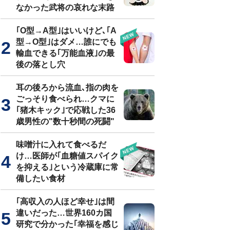
なかった武将の哀れな末路
｢O型→A型｣はいいけど､｢A
型→O型｣はダメ…誰にでも
輸血できる｢万能血液｣の最
後の落とし穴
耳の後ろから流血､指の肉を
ごっそり食べられ…クマに
｢猪木キック｣で応戦した36
歳男性の"数十秒間の死闘"
味噌汁に入れて食べるだ
け…医師が｢血糖値スパイク
を抑える｣という冷蔵庫に常
備したい食材
｢高収入の人ほど幸せ｣は間
違いだった…世界160カ国
研究で分かった｢幸福を感じ