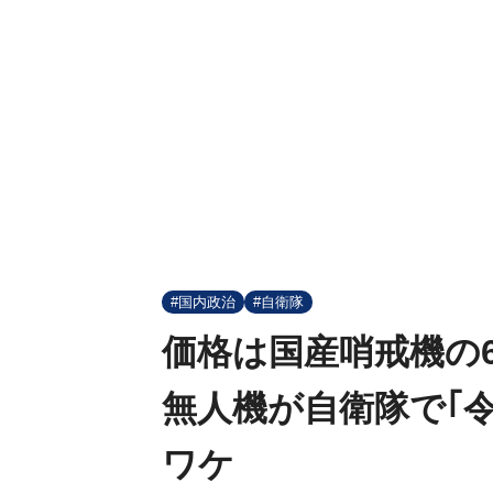
#国内政治
#自衛隊
価格は国産哨戒機の
無人機が自衛隊で｢
ワケ