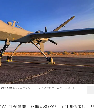
」の同型機（
米ジェネラル・アトミクス社のホームページ
より）
GA）社が開発した無人機だが、同社関係者は「リ