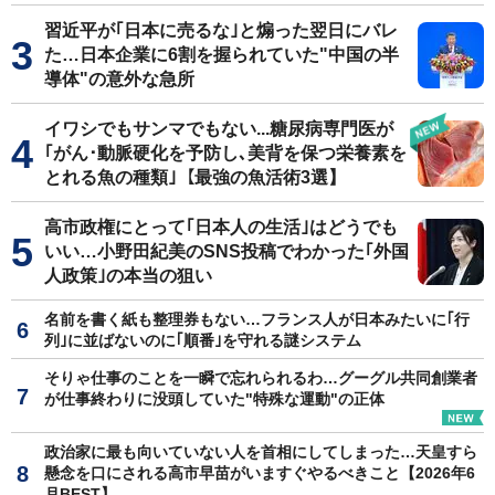
習近平が｢日本に売るな｣と煽った翌日にバレ
た…日本企業に6割を握られていた"中国の半
導体"の意外な急所
イワシでもサンマでもない...糖尿病専門医が
｢がん･動脈硬化を予防し､美背を保つ栄養素を
とれる魚の種類｣【最強の魚活術3選】
高市政権にとって｢日本人の生活｣はどうでも
いい…小野田紀美のSNS投稿でわかった｢外国
人政策｣の本当の狙い
名前を書く紙も整理券もない…フランス人が日本みたいに｢行
列｣に並ばないのに｢順番｣を守れる謎システム
そりゃ仕事のことを一瞬で忘れられるわ…グーグル共同創業者
が仕事終わりに没頭していた"特殊な運動"の正体
政治家に最も向いていない人を首相にしてしまった…天皇すら
懸念を口にされる高市早苗がいますぐやるべきこと【2026年6
月BEST】