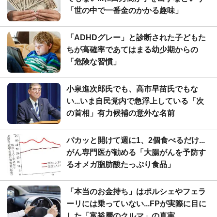
「世の中で一番金のかかる趣味」
「ADHDグレー」と診断された子どもた
ちが高確率であてはまる幼少期からの
「危険な習慣」
小泉進次郎氏でも、高市早苗氏でもな
い...いま自民党内で急浮上している「次
の首相」有力候補の意外な名前
パカッと開けて週に1、2個食べるだけ...
がん専門医が勧める「大腸がんを予防す
るオメガ脂肪酸たっぷり食品」
「本当のお金持ち」はポルシェやフェラ
ーリには乗っていない...FPが実際に目に
した「富裕層のクルマ」の真実