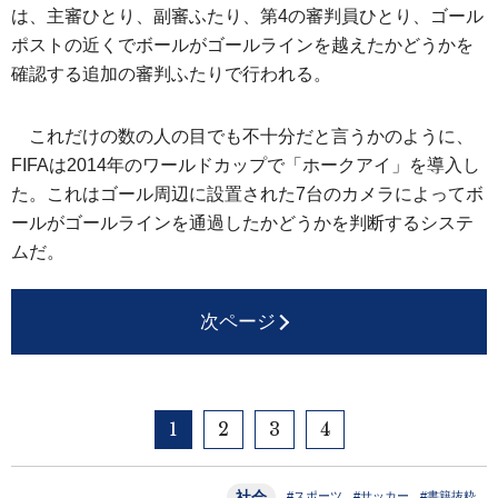
は、主審ひとり、副審ふたり、第4の審判員ひとり、ゴール
ポストの近くでボールがゴールラインを越えたかどうかを
確認する追加の審判ふたりで行われる。
これだけの数の人の目でも不十分だと言うかのように、
FIFAは2014年のワールドカップで「ホークアイ」を導入し
た。これはゴール周辺に設置された7台のカメラによってボ
ールがゴールラインを通過したかどうかを判断するシステ
ムだ。
次ページ
1
2
3
4
社会
#スポーツ
#サッカー
#書籍抜粋