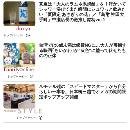
真夏は「大人のラムネ系焼酎」を！汗かいて
シャワー浴びて出た瞬間にシュワっと飲みた
い「夏限定 あさぎりの花」／「鳥酎 神田大
手町」中瀬店長の激推し銘柄vol.1
トップページへ
台湾では6歳未満は鑑賞NGに…大人が震撼す
る映画｢ちいかわ｣が"灰色"に塗って伏せたも
のの正体
トップページへ
70モデル超の「スピードマスター」から自分
らしい一本を。日本橋三越でオメガの期間限
定ポップアップ開催
トップページへ