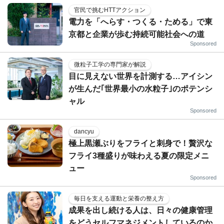
官民で挑むHTTアクション
電力を「へらす・つくる・ためる」で東
京都と企業が歩む持続可能社会への道
Sponsored
微粒子工学の専門家が解説
目に見えない世界を計測する…アイシン
が生んだ｢世界最小の水粒子｣のポテンシ
ャル
Sponsored
dancyu
極上黒瀬ぶりをフライと刺身で！贅沢な
フライ3種盛りが味わえる夏の限定メニ
ュー
Sponsored
毎日を支える運動と栄養の整え方
成果を出し続ける人は、日々の健康管理
をどうセルフマネジメントしているのか