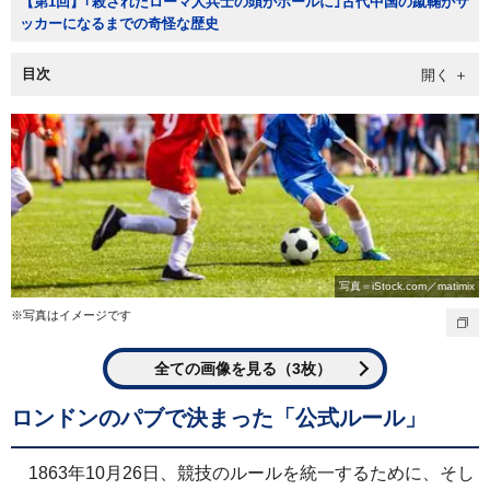
【第1回】｢殺されたローマ人兵士の頭がボールに｣古代中国の蹴鞠がサ
ッカーになるまでの奇怪な歴史
目次
写真＝iStock.com／matimix
※写真はイメージです
全ての画像を見る（3枚）
ロンドンのパブで決まった「公式ルール」
1863年10月26日、競技のルールを統一するために、そし