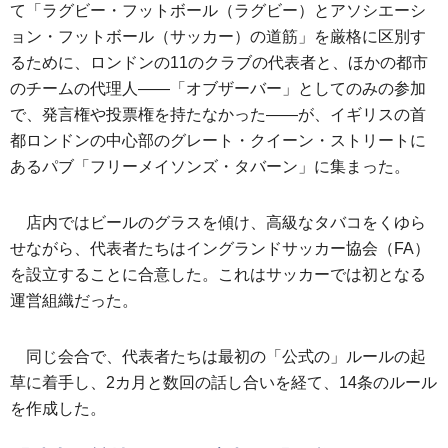
て「ラグビー・フットボール（ラグビー）とアソシエーシ
ョン・フットボール（サッカー）の道筋」を厳格に区別す
るために、ロンドンの11のクラブの代表者と、ほかの都市
のチームの代理人――「オブザーバー」としてのみの参加
で、発言権や投票権を持たなかった――が、イギリスの首
都ロンドンの中心部のグレート・クイーン・ストリートに
あるパブ「フリーメイソンズ・タバーン」に集まった。
店内ではビールのグラスを傾け、高級なタバコをくゆら
せながら、代表者たちはイングランドサッカー協会（FA）
を設立することに合意した。これはサッカーでは初となる
運営組織だった。
同じ会合で、代表者たちは最初の「公式の」ルールの起
草に着手し、2カ月と数回の話し合いを経て、14条のルール
を作成した。