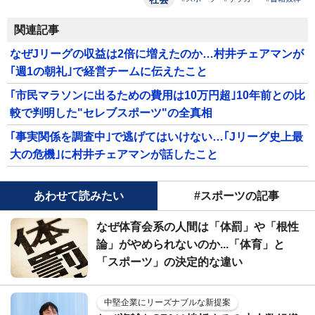
関連記事
なぜJリーグの収益は2倍に増えたのか…村井チェアマンが
｢週1の朝礼｣で経営チームに伝えたこと
｢市民マラソンに出るための費用は10万円超｣10年前との比
較で判明した"セレブスポーツ"の全真相
｢事実関係を調査中｣で逃げてはいけない…｢Jリーグ史上最
大の危機｣に村井チェアマンが話したこと
あわせて読みたい
#スポーツの記事
なぜ体育会系の人間は「体罰」や「根性
論」がやめられないのか...「体育」と
「スポーツ」の決定的な違い
中堅企業にリーズナブルな新提案