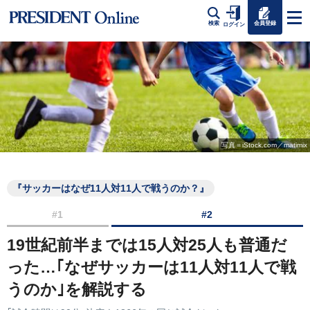
会員登録
検索
ログイン
写真＝iStock.com／matimix
『サッカーはなぜ11人対11人で戦うのか？』
#1
#2
19世紀前半までは15人対25人も普通だ
った…｢なぜサッカーは11人対11人で戦
うのか｣を解説する