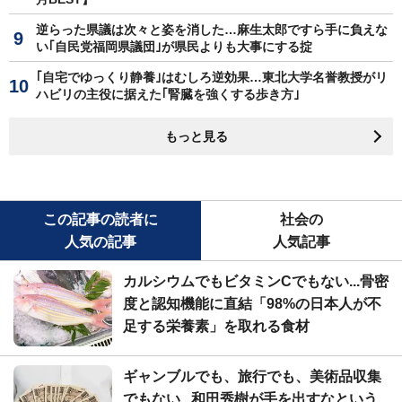
逆らった県議は次々と姿を消した…麻生太郎ですら手に負えな
い｢自民党福岡県議団｣が県民よりも大事にする掟
｢自宅でゆっくり静養｣はむしろ逆効果…東北大学名誉教授がリ
ハビリの主役に据えた｢腎臓を強くする歩き方｣
もっと見る
この記事の読者に
社会の
人気の記事
人気記事
カルシウムでもビタミンCでもない...骨密
度と認知機能に直結「98%の日本人が不
足する栄養素」を取れる食材
ギャンブルでも、旅行でも、美術品収集
でもない...和田秀樹が手を出すなという