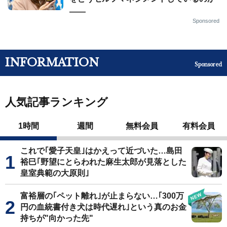
——
Sponsored
INFORMATION
Sponsored
人気記事ランキング
1時間
週間
無料会員
有料会員
これで｢愛子天皇｣はかえって近づいた…島田
裕巳｢野望にとらわれた麻生太郎が見落とした
皇室典範の大原則｣
富裕層の｢ペット離れ｣が止まらない…｢300万
円の血統書付き犬は時代遅れ｣という真のお金
持ちが"向かった先"