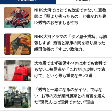
NHK大河ではとても放送できない...宣教
師に「獣より劣ったもの」と書かれた豊
臣秀吉のおぞましき性欲
NHK大河ドラマの「ダメ息子描写」は誇
張しすぎ...秀吉と家康の間を取り持った
織田信雄の「すごい政治力」
大地震でまず確保すべきは水でも食料で
もない...被災者が「これだけは担いで逃
げて」という最も重要なモノ2選
「秀吉と一緒になるのがイヤ」ではな
い...お市の方が柴田勝家との自害を選ん
だ"現代人には理解できない"理由