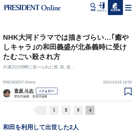
会員登録
検索
ログイン
NHK大河ドラマでは描きづらい…｢癒や
しキャラ｣の和田義盛が北条義時に受け
たむごい殺され方
片瀬川の河畔に並べられた首､首､首…
PRESIDENT Online
2022/10/16 18:00
香原 斗志
+フォロー
歴史評論家、音楽評論家
1
2
3
4
和田を利用して出世した2人