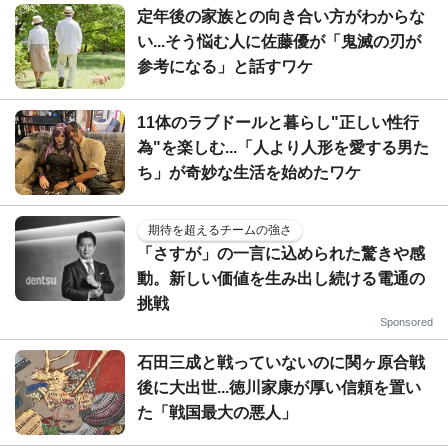
定年後の家族との向き合い方がわからな
い...そう悩む人に佐藤優が「鬼滅の刃が
参考になる」と話すワケ
11体のラブドールと暮らし"正しい性行
為"を楽しむ...「人より人形を愛する男た
ち」が奇妙な生活を始めたワケ
期待を超えるチームの強さ
「さすが」の一言に込められた驚きや感
動。新しい価値を生み出し続ける電通の
挑戦
Sponsored
石田三成と戦っていないのに関ヶ原合戦
後に大出世...徳川家康が厚い信頼を置い
た「戦国最大の悪人」