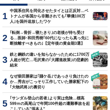
中国系住民を同化させたタイとは正反対…ベ
トナムが各国から非難されても｢華僑100万
人｣を国外追放したワケ
｢転倒→骨折→寝たきり｣の老後が待ち受け
る…医師･和田秀樹｢60代になったら真っ先に
断捨離すべきもの｣【定年後の黄金期3選】
鉄と鋼鉄の違いを知らなかったために1700万
人超が死亡…毛沢東の｢大躍進政策｣の悲劇的
結末
なぜ柴田勝家は｢賤ケ岳｣であっさり負けたの
か…秀吉がこっそり工作していた勝家配下の
｢大物武将｣の裏切り
｢サンダル登山の若者｣より実は危険…標高
599ｍの高尾山で年間100件超の遭難事故を起
こしている"張本人"