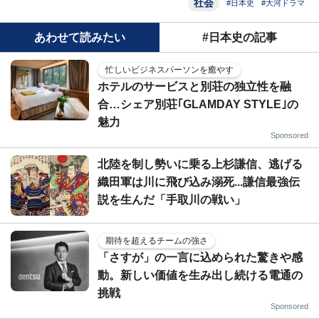
社会
#日本史
#大河ドラマ
あわせて読みたい
#日本史の記事
忙しいビジネスパーソンを癒やす
ホテルのサービスと別荘の独立性を融
合…シェア別荘｢GLAMDAY STYLE｣の
魅力
Sponsored
北陸を制し勢いに乗る上杉謙信、逃げる
織田軍は川に飛び込み溺死...謙信最強伝
説を生んだ「手取川の戦い」
期待を超えるチームの強さ
「さすが」の一言に込められた驚きや感
動。新しい価値を生み出し続ける電通の
挑戦
Sponsored