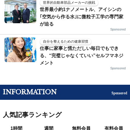
世界的自動車部品メーカーの挑戦
世界最小約1ナノメートル、アイシンの
｢空気から作る水｣に微粒子工学の専門家
が迫る
Sponsored
自分を整えるための健康習慣
仕事に家事と慌ただしい毎日でもでき
る、“完璧じゃなくていい”セルフマネジ
メント
Sponsored
INFORMATION
Sponsored
人気記事ランキング
1時間
週間
無料会員
有料会員