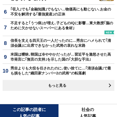
｢収入｣でも｢金融知識｣でもない…物価高にも動じない､お金の
不安を解消する｢最強資産｣の正体
不足すると｢うつ病｣が増え､子どものIQに影響…東大教授｢脳の
ために欠かせないスーパーにある食材｣
信長を支える四天王の一人だったのに…秀吉にハメられて｢清
須会議｣に出席できなかった武将の哀れな末路
米国は曖昧､韓国は冷ややかだったが…習近平を激怒させた高
市発言に｢無言の支持｣を示した国の｢大胆な手法｣
秀吉よりも大役を任されたのに､使い捨てに…｢清須会議｣で最
も損をした"織田家ナンバー2の武将"の転落劇
もっと見る
この記事の読者に
社会の
人気の記事
人気記事