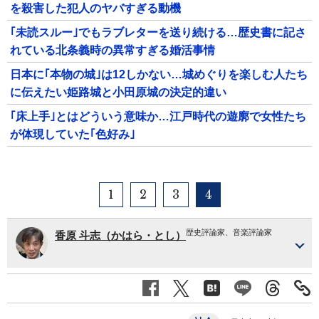
を殺害した犯人のヤバすぎる動機
｢未読スルー｣でもラブレターを送り続ける…歴史書に記さ
れている北条義時の異常すぎる婚活事情
日本に｢本物の城｣は12しかない…城めぐりを楽しむ人たち
に伝えたい姫路城と小田原城の決定的違い
｢床上手｣とはどういう意味か…江戸時代の遊廓で女性たち
が体現していた｢色好み｣
1
2
3
4
歴史評論家、音楽評論家
香原 斗志（かはら・とし）