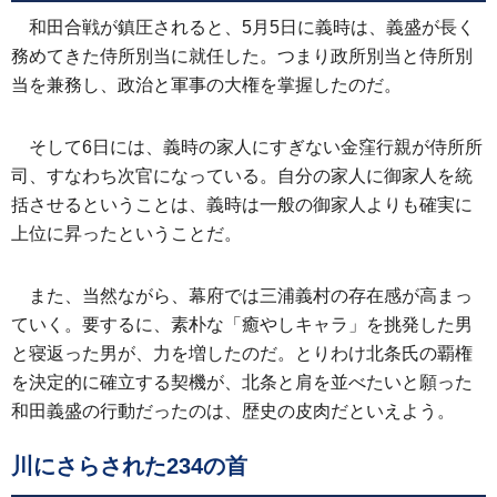
和田合戦が鎮圧されると、5月5日に義時は、義盛が長く
務めてきた侍所別当に就任した。つまり政所別当と侍所別
当を兼務し、政治と軍事の大権を掌握したのだ。
そして6日には、義時の家人にすぎない金窪行親が侍所所
司、すなわち次官になっている。自分の家人に御家人を統
括させるということは、義時は一般の御家人よりも確実に
上位に昇ったということだ。
また、当然ながら、幕府では三浦義村の存在感が高まっ
ていく。要するに、素朴な「癒やしキャラ」を挑発した男
と寝返った男が、力を増したのだ。とりわけ北条氏の覇権
を決定的に確立する契機が、北条と肩を並べたいと願った
和田義盛の行動だったのは、歴史の皮肉だといえよう。
川にさらされた234の首