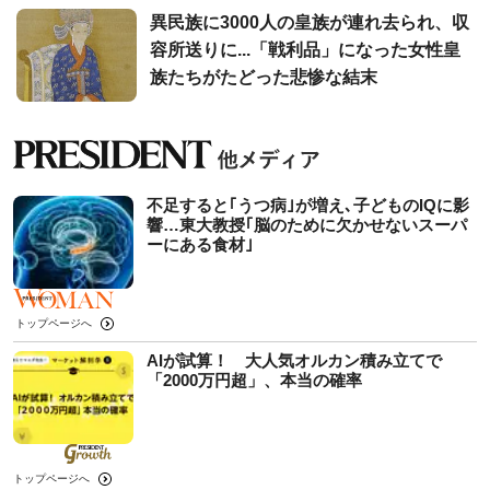
異民族に3000人の皇族が連れ去られ、収
容所送りに...「戦利品」になった女性皇
族たちがたどった悲惨な結末
不足すると｢うつ病｣が増え､子どものIQに影
響…東大教授｢脳のために欠かせないスーパ
ーにある食材｣
トップページへ
AIが試算！ 大人気オルカン積み立てで
「2000万円超」、本当の確率
トップページへ