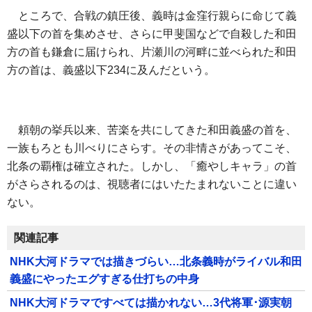
ところで、合戦の鎮圧後、義時は金窪行親らに命じて義
盛以下の首を集めさせ、さらに甲斐国などで自殺した和田
方の首も鎌倉に届けられ、片瀬川の河畔に並べられた和田
方の首は、義盛以下234に及んだという。
頼朝の挙兵以来、苦楽を共にしてきた和田義盛の首を、
一族もろとも川べりにさらす。その非情さがあってこそ、
北条の覇権は確立された。しかし、「癒やしキャラ」の首
がさらされるのは、視聴者にはいたたまれないことに違い
ない。
関連記事
NHK大河ドラマでは描きづらい…北条義時がライバル和田
義盛にやったエグすぎる仕打ちの中身
NHK大河ドラマですべては描かれない…3代将軍･源実朝