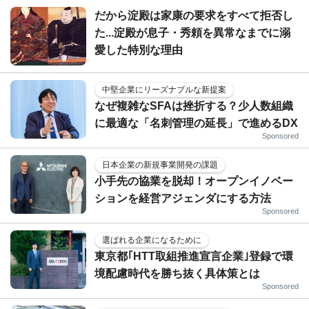
だから淀殿は家康の要求をすべて拒否し
た...淀殿が息子・秀頼を異常なまでに溺
愛した特別な理由
中堅企業にリーズナブルな新提案
なぜ複雑なSFAは挫折する？少人数組織
に最適な「名刺管理の延長」で進めるDX
Sponsored
日本企業の新規事業開発の課題
小手先の協業を脱却！オープンイノベー
ションを経営アジェンダにする方法
Sponsored
選ばれる企業になるために
東京都｢HTT取組推進宣言企業｣登録で環
境配慮時代を勝ち抜く具体策とは
Sponsored