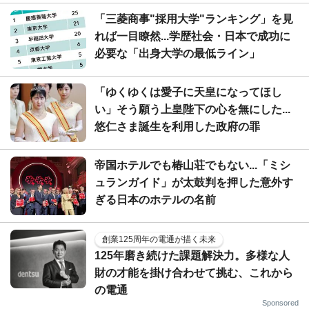
「三菱商事"採用大学"ランキング」を見
れば一目瞭然...学歴社会・日本で成功に
必要な「出身大学の最低ライン」
「ゆくゆくは愛子に天皇になってほし
い」そう願う上皇陛下の心を無にした...
悠仁さま誕生を利用した政府の罪
帝国ホテルでも椿山荘でもない...「ミシ
ュランガイド」が太鼓判を押した意外す
ぎる日本のホテルの名前
創業125周年の電通が描く未来
125年磨き続けた課題解決力。多様な人
財の才能を掛け合わせて挑む、これから
の電通
Sponsored