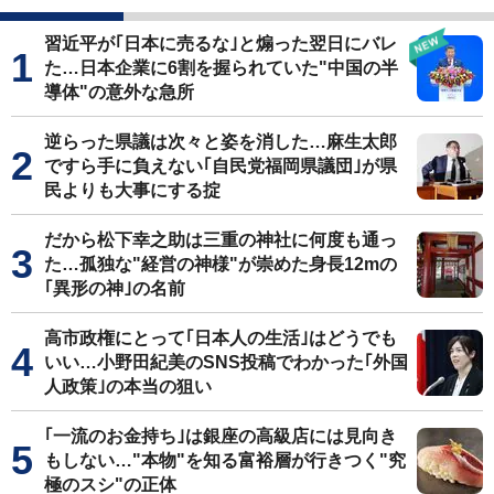
習近平が｢日本に売るな｣と煽った翌日にバレ
た…日本企業に6割を握られていた"中国の半
導体"の意外な急所
逆らった県議は次々と姿を消した…麻生太郎
ですら手に負えない｢自民党福岡県議団｣が県
民よりも大事にする掟
だから松下幸之助は三重の神社に何度も通っ
た…孤独な"経営の神様"が崇めた身長12mの
｢異形の神｣の名前
高市政権にとって｢日本人の生活｣はどうでも
いい…小野田紀美のSNS投稿でわかった｢外国
人政策｣の本当の狙い
｢一流のお金持ち｣は銀座の高級店には見向き
もしない…"本物"を知る富裕層が行きつく"究
極のスシ"の正体