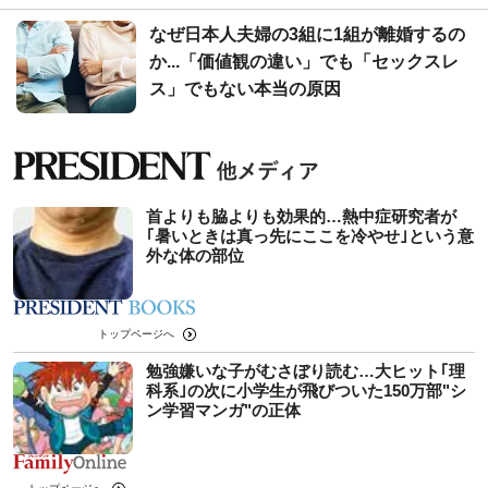
なぜ日本人夫婦の3組に1組が離婚するの
か...「価値観の違い」でも「セックスレ
ス」でもない本当の原因
首よりも脇よりも効果的…熱中症研究者が
｢暑いときは真っ先にここを冷やせ｣という意
外な体の部位
トップページへ
勉強嫌いな子がむさぼり読む…大ヒット｢理
科系｣の次に小学生が飛びついた150万部"シ
ン学習マンガ"の正体