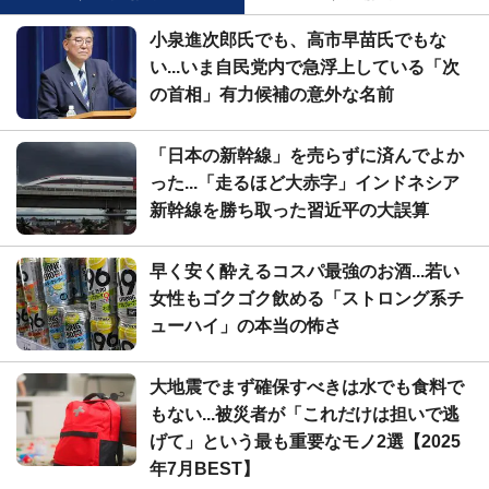
小泉進次郎氏でも、高市早苗氏でもな
い...いま自民党内で急浮上している「次
の首相」有力候補の意外な名前
「日本の新幹線」を売らずに済んでよか
った...「走るほど大赤字」インドネシア
新幹線を勝ち取った習近平の大誤算
早く安く酔えるコスパ最強のお酒...若い
女性もゴクゴク飲める「ストロング系チ
ューハイ」の本当の怖さ
大地震でまず確保すべきは水でも食料で
もない...被災者が「これだけは担いで逃
げて」という最も重要なモノ2選【2025
年7月BEST】