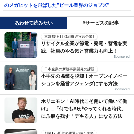
のメガヒットを飛ばした"ビール業界のジョブズ"
あわせて読みたい
#サービスの記事
東京都｢HTT取組推進宣言企業｣
リサイクル企業が節電・発電・蓄電を実
践、社員のやる気と営業力も向上！
Sponsored
日本企業の新規事業開発の課題
小手先の協業を脱却！オープンイノベー
ションを経営アジェンダにする方法
Sponsored
ホリエモン「AI時代こそ働いて働いて働
け」...「何でもAIがやってくれる時代」
に爪痕を残す「デキる人」になる方法
創業125周年の電通が描く未来