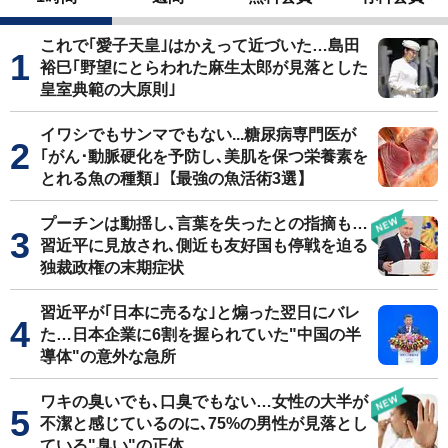
これで｢愛子天皇｣はかえって近づいた…島田
裕巳｢野望にとらわれた麻生太郎が見落とした
皇室典範の大原則｣
イワシでもサンマでもない...糖尿病専門医が
｢がん･動脈硬化を予防し､美肌を保つ栄養素を
とれる魚の種類｣【最強の魚活術3選】
プーチンは動揺し､言葉を失ったとの指摘も…
習近平に見放され､側近も友好国も停戦を迫る
独裁政権の末期症状
習近平が｢日本に売るな｣と煽った翌日にバレ
た…日本企業に6割を握られていた"中国の半
導体"の意外な急所
ワキの臭いでも､口臭でもない…女性の大半が
不潔と感じているのに､75%の男性が見落とし
ている"臭い"の正体