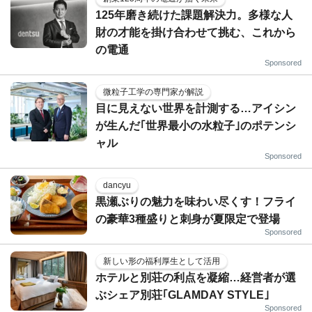
125年磨き続けた課題解決力。多様な人
財の才能を掛け合わせて挑む、これから
の電通
Sponsored
微粒子工学の専門家が解説
目に見えない世界を計測する…アイシン
が生んだ｢世界最小の水粒子｣のポテンシ
ャル
Sponsored
dancyu
黒瀬ぶりの魅力を味わい尽くす！フライ
の豪華3種盛りと刺身が夏限定で登場
Sponsored
新しい形の福利厚生として活用
ホテルと別荘の利点を凝縮…経営者が選
ぶシェア別荘｢GLAMDAY STYLE｣
Sponsored