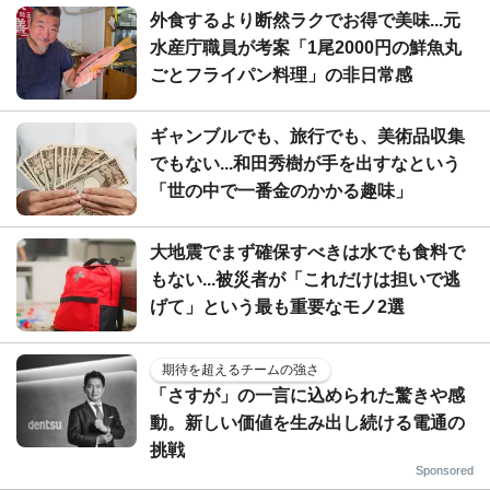
外食するより断然ラクでお得で美味...元
水産庁職員が考案「1尾2000円の鮮魚丸
ごとフライパン料理」の非日常感
ギャンブルでも、旅行でも、美術品収集
でもない...和田秀樹が手を出すなという
「世の中で一番金のかかる趣味」
大地震でまず確保すべきは水でも食料で
もない...被災者が「これだけは担いで逃
げて」という最も重要なモノ2選
期待を超えるチームの強さ
「さすが」の一言に込められた驚きや感
動。新しい価値を生み出し続ける電通の
挑戦
Sponsored