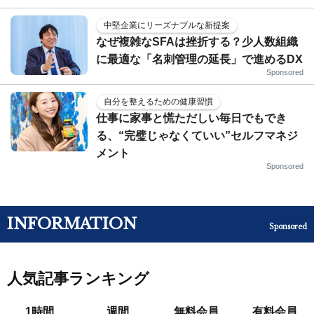
中堅企業にリーズナブルな新提案
なぜ複雑なSFAは挫折する？少人数組織
に最適な「名刺管理の延長」で進めるDX
Sponsored
自分を整えるための健康習慣
仕事に家事と慌ただしい毎日でもでき
る、“完璧じゃなくていい”セルフマネジ
メント
Sponsored
INFORMATION
Sponsored
人気記事ランキング
1時間
週間
無料会員
有料会員