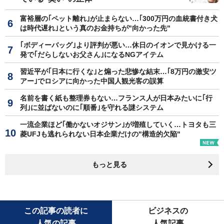
富裕層の｢ペット離れ｣が止まらない…｢300万円の血統書付き犬
は時代遅れ｣という真のお金持ちが"向かった先"
｢ボディーバッグ｣より評判が悪い…休日のイオンで見かける一
発で｢だらしないお父さん｣になるNGアイテム
習近平が｢日本に行くな｣と煽った悲惨な結末…｢8万円の激安ツ
アー｣でロシアに向かった中国人観光客の誤算
名前を書く紙も整理券もない…フランス人が日本みたいに｢行
列｣に並ばないのに｢順番｣を守れる謎システム
一流企業ほど｢働かないオジサン｣が増殖していく…トヨタも三
菱UFJも逃れられない日本企業だけの"構造的欠陥"
もっと見る
この記事の読者に
ビジネスの
人気の記事
人気記事