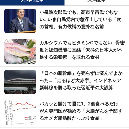
小泉進次郎氏でも、高市早苗氏でもな
い...いま自民党内で急浮上している「次
の首相」有力候補の意外な名前
カルシウムでもビタミンCでもない...骨密
度と認知機能に直結「98%の日本人が不
足する栄養素」を取れる食材
「日本の新幹線」を売らずに済んでよか
った...「走るほど大赤字」インドネシア
新幹線を勝ち取った習近平の大誤算
パカッと開けて週に1、2個食べるだけ...
がん専門医が勧める「大腸がんを予防す
るオメガ脂肪酸たっぷり食品」